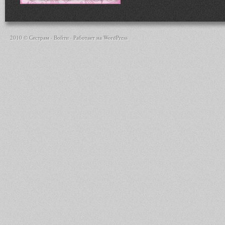
2010 © Сестрам ·
Войти
· Работает на
WordPress