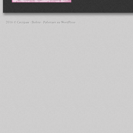
2016 © Сестрам ·
Войти
· Работает на
WordPress