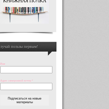
лучай пользы первым!
Имя
Адрес электронной почты
*