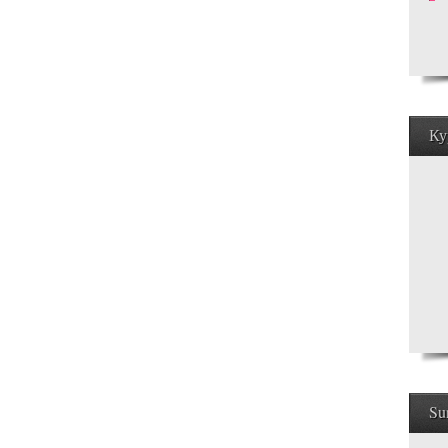
Ку
Su