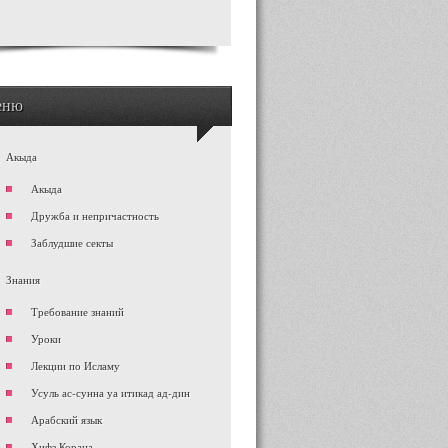
еню
Акыда
Акыда
Дружба и непричастность
Заблудшие секты
Знания
Требование знаний
Уроки
Лекции по Исламу
Усуль ас-сунна уа итикад ад-дин
Арабский язык
Хифз Корана