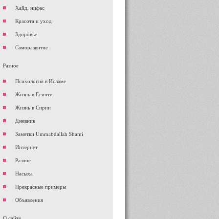
Хайд, нифас
Красота и уход
Здоровье
Саморазвитие
Разное
Психология в Исламе
Жизнь в Египте
Жизнь в Сирии
Дневник
Заметки Ummabdallah Shami
Интернет
Разное
Насыха
Прекрасные примеры
Объявления
О сайте