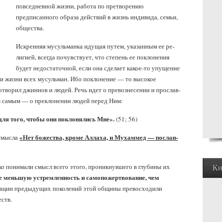
по­вседневной жизни, работа по претворению
предписанного обра­за действий в жизнь индивида, семьи,
общества.
Искренняя мусульманка идущая путем, указанным ее ре­
лигией, всегда почувствует, что степень ее поклонения
будет не­достаточной, если она сделает какое-то упущение
 и жизни всех мусульман. Ибо по­клонение — то высокое
о­творил джиннов и людей. Речь идет о превознесении и прослав­
м самым — о преклонении людей перед Ним:
для того, чтобы они поклонялись Мне».
(51; 56)
«Нет божества, кроме Аллаха, и Мухаммед — послан­
 смысла
 понимали смысл всего этого, проникнувшего в глубины их
Кн
не меньшую устремленность и самопожертвование, чем
енщин предыдущих поколений этой общины превосходили
ств.