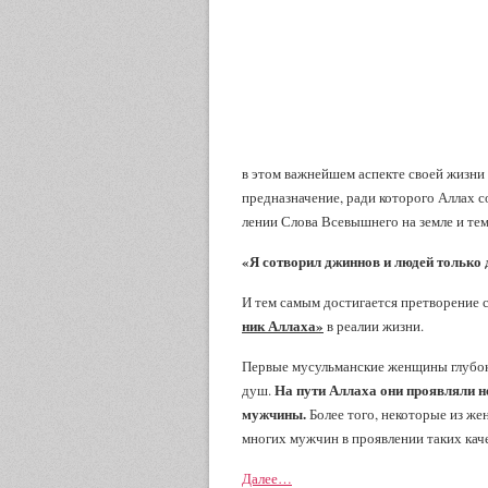
в этом важ­нейшем аспекте своей жизни
предназначение, ради которого Аллах с
лении Слова Всевышнего на земле и те
«Я сотворил джиннов и людей только 
И тем самым достигается претворе­ние
ник Аллаха»
в реалии жизни.
Первые мусульманские женщины глубоко
На пути Аллаха они проявляли 
душ.
мужчины.
Более того, некоторые из ж
многих мужчин в проявлении таких каче
Далее…