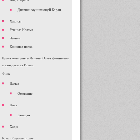
Дневник заучивающей Коран
Хадисы
Ученые Ислама
Чтение
Книжная полка
Права женщины в Исламе. Ответ феминизму
и нападкам на Ислам
Фикх
Намаз
Омовение
Пост
Рамадан
Хадж
Брак, общение полов