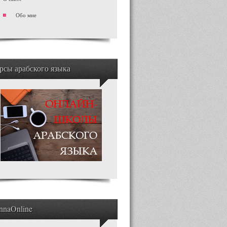
Обо мне
рсы арабского языка
nnaOnline