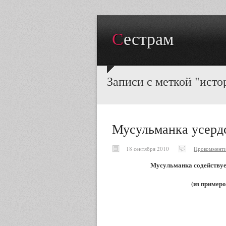
Сестрам
Записи с меткой "ист
Мусульманка усердс
18 сентября 2010
Прокомменти
Мусульманка содействуе
(из пример