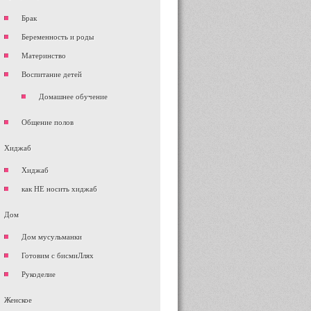
Брак
Беременность и роды
Материнство
Воспитание детей
Домашнее обучение
Общение полов
Хиджаб
Хиджаб
как НЕ носить хиджаб
Дом
Дом мусульманки
Готовим с бисмиЛлях
Рукоделие
Женское