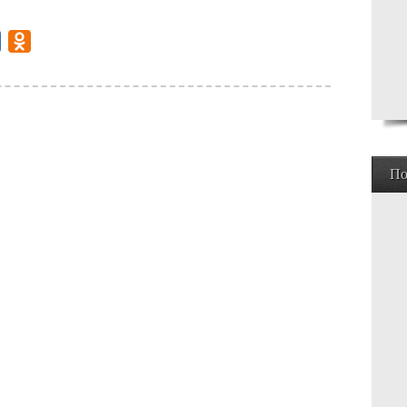
gram
Mail.Ru
Odnoklassniki
По