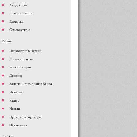
Хайд, нифас
Красота и уход
Здоровье
Саморазвитие
Разное
Психология в Исламе
Жизнь в Египте
Жизнь в Сирии
Дневник
Заметки Ummabdallah Shami
Интернет
Разное
Насыха
Прекрасные примеры
Объявления
О сайте