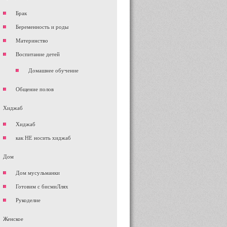
Брак
Беременность и роды
Материнство
Воспитание детей
Домашнее обучение
Общение полов
Хиджаб
Хиджаб
как НЕ носить хиджаб
Дом
Дом мусульманки
Готовим с бисмиЛлях
Рукоделие
Женское