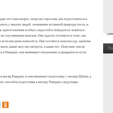
дав этот ваш вопрос, когда вы спросили, как подготовиться к
онилось у многих людей понимание истинной природы поста, и
я, приготовления особых сладостей и поводом не ложиться
 по спутниковым каналом. Они задолго готовятся к тому, как
ы яств или цены повысятся. Они готовятся покупая еду, напитки
нать, какие шоу им смотреть, а какие нет. Поистине они не
По
а в Рамадан; они вынимают поклонение и правденость из их
в месяц Рамадан, и они начинают подготовку с месяца Шабан, а
их способов подготовки к месяцу Рамадан следующие:
gram
Mail.Ru
Odnoklassniki