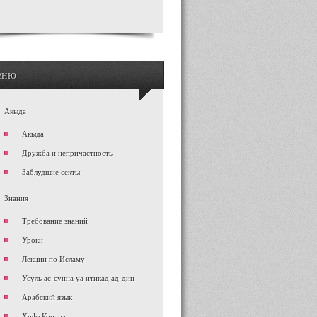
еню
Акыда
Акыда
Дружба и непричастность
Заблудшие секты
Знания
Требование знаний
Уроки
Лекции по Исламу
Усуль ас-сунна уа итикад ад-дин
Арабский язык
Хифз Корана