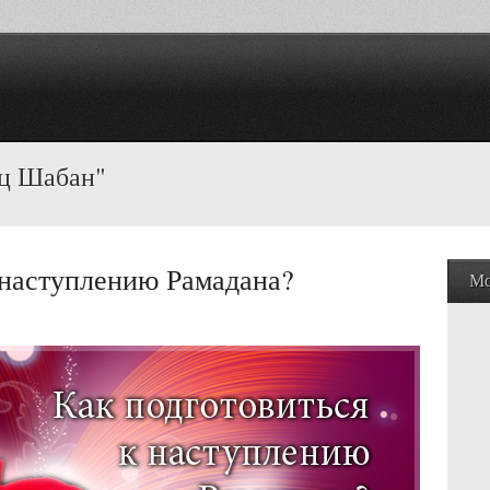
яц Шабан"
 наступлению Рамадана?
Мо