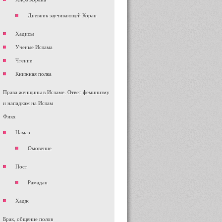
Дневник заучивающей Коран
Хадисы
Ученые Ислама
Чтение
Книжная полка
Права женщины в Исламе. Ответ феминизму
и нападкам на Ислам
Фикх
Намаз
Омовение
Пост
Рамадан
Хадж
Брак, общение полов