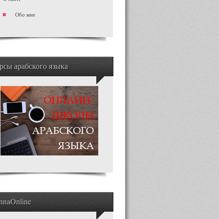
Обо мне
рсы арабского языка
nnaOnline