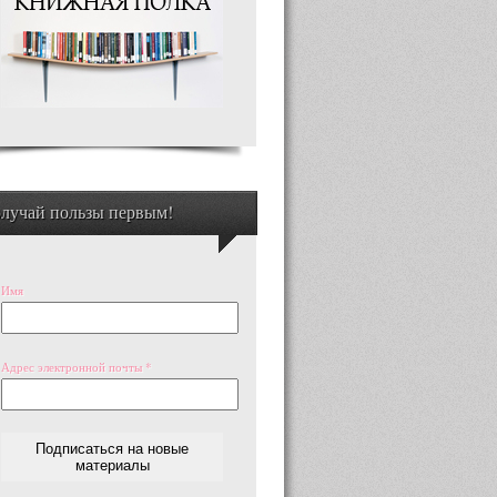
лучай пользы первым!
Имя
Адрес электронной почты
*