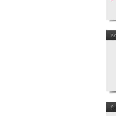
Ку
Su