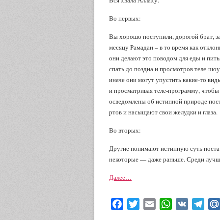
Вся хвала Аллаху.
Во первых:
Вы хорошо поступили, дорогой брат, за
месяцу Рамадан – в то время как откл
они делают это поводом для еды и пить
спать до поздна и просмотров теле-шоу
иначе они могут упустить какие-то вид
и просматривая теле-программу, чтобы з
осведомлены об истинной природе пост
ртов и насыщают свои желудки и глаза.
Во вторых:
Другие понимают истинную суть поста 
некоторые — даже раньше. Среди лучш
Далее…
Facebook
Twitter
Email
WhatsApp
VK
Tele