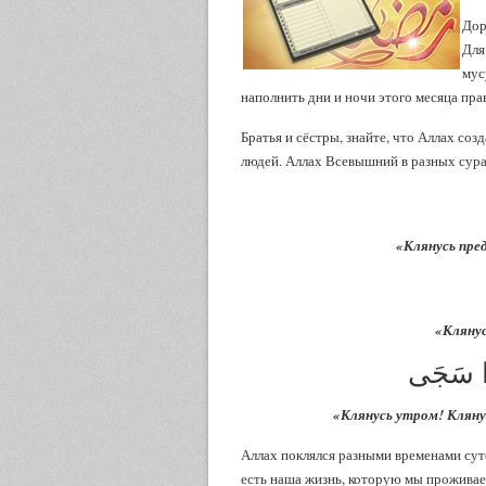
Дор
Для
мус
наполнить дни и ночи этого месяца пр
Братья и сёстры, знайте, что Аллах соз
людей. Аллах Всевышний в разных сура
«Клянусь пре
«Клянус
ذَا سَجَى
«Клянусь утром! Клянус
Аллах поклялся разными временами сут
есть наша жизнь, которую мы проживае