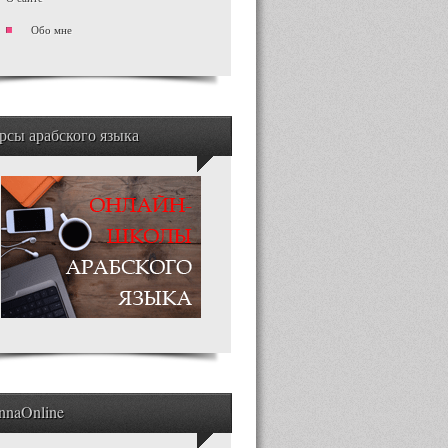
Обо мне
рсы арабского языка
nnaOnline