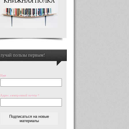
лучай пользы первым!
Имя
Адрес электронной почты
*