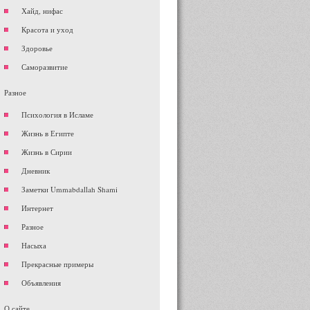
Хайд, нифас
Красота и уход
Здоровье
Саморазвитие
Разное
Психология в Исламе
Жизнь в Египте
Жизнь в Сирии
Дневник
Заметки Ummabdallah Shami
Интернет
Разное
Насыха
Прекрасные примеры
Объявления
О сайте