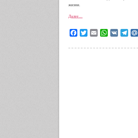
жизни.
Далее…
Facebook
Twitter
Email
WhatsApp
VK
Tele