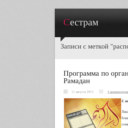
Сестрам
Записи с меткой "расп
Программа по орган
Рамадан
11 августа 2011
4 комментария
С и
Хва
бла
сем