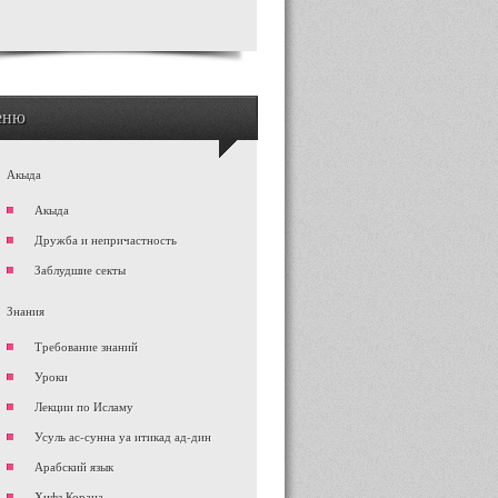
еню
Акыда
Акыда
Дружба и непричастность
Заблудшие секты
Знания
Требование знаний
Уроки
Лекции по Исламу
Усуль ас-сунна уа итикад ад-дин
Арабский язык
Хифз Корана