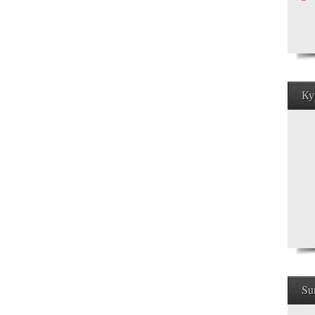
Ку
Su