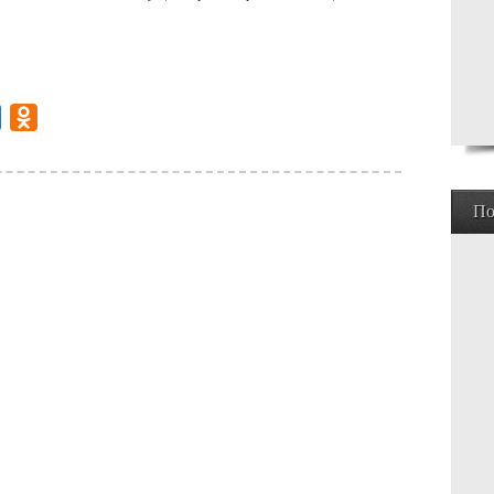
gram
Mail.Ru
Odnoklassniki
По