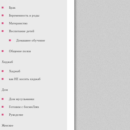
Брак
Беременность и роды
Материнство
Воспитание детей
Домашнее обучение
Общение полов
Хиджаб
Хиджаб
как НЕ носить хиджаб
Дом
Дом мусульманки
Готовим с бисмиЛлях
Рукоделие
Женское