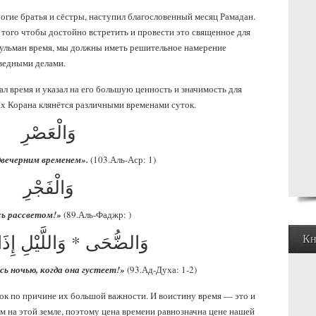
огие братья и сёстры, наступил благословенный месяц Рамадан.
 того чтобы достойно встретить и провести это священное для
ульман время, мы должны иметь решительное намерение
аведными делами.
дал время и указал на его большую ценность и значимость для
х Корана клянётся различными временами суток.
وَالْعَصْرِ
двечерним временем».
(103.Аль-Аср: 1)
وَالْفَجْرِ
ь рассветом!»
(89.Аль-Фаджр: )
وَالضُّحَى * وَاللَّيْلِ إِ
Кн
ь ночью, когда она густеет!»
(93.Ад-Духа: 1-2)
ок по причине их большой важности. И воистину время — это и
м на этой земле, поэтому цена времени равнозначна цене нашей