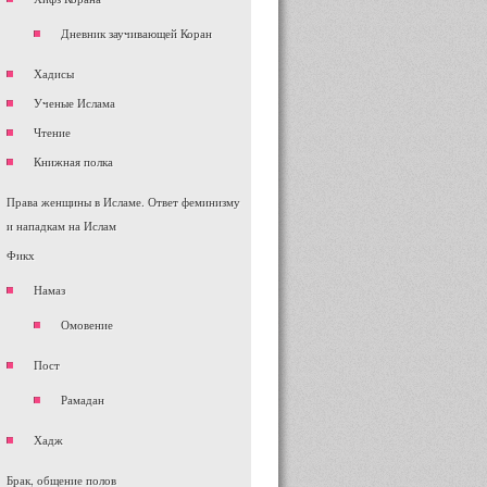
Дневник заучивающей Коран
Хадисы
Ученые Ислама
Чтение
Книжная полка
Права женщины в Исламе. Ответ феминизму
и нападкам на Ислам
Фикх
Намаз
Омовение
Пост
Рамадан
Хадж
Брак, общение полов