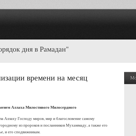
орядок дня в Рамадан"
изации времени на месяц
Мо
менем Аллаха Милостивого Милосердного
ла Аллаху Господу миров, мир и благословение самому
городному из пророков и посланников Мухаммаду, а также его
ье, и его сподвижникам.