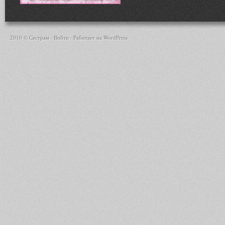
2010 © Сестрам ·
Войти
· Работает на
WordPress