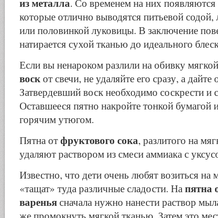
из металла
. Со временем на них появляются
которые отлично выводятся питьевой содой,
или половинкой луковицы. В заключение пов
натирается сухой тканью до идеального блеск
Если вы ненароком разлили на обивку мягко
воск
от свечи, не удаляйте его сразу, а дайте 
Затвердевший воск необходимо соскрести и 
Оставшееся пятно накройте тонкой бумагой и
горячим утюгом.
фруктового сока
Пятна от
, разлитого на мя
удаляют раствором из смеси аммиака с уксус
Известно, что дети очень любят возиться на 
пятна 
«тащат» туда различные сладости. На
варенья
сначала нужно нанести раствор мыла
же промокнуть мягкой тканью. Затем это ме