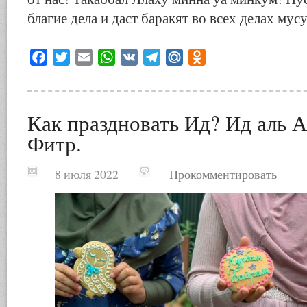
благие дела и даст баракят во всех делах мус
Facebook
Twitter
Email
WhatsApp
VK
Telegram
Mail.Ru
Odnoklassniki
Как праздновать Ид? Ид аль А
Фитр.
8 июля 2022
Прокомментировать