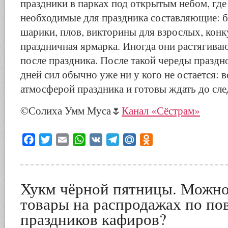
праздники в парках под открытым небом, где 
необходимые для праздника составляющие: б
шарики, плов, викторины для взрослых, конк
праздничная ярмарка. Иногда они растягиваю
после праздника. После такой череды праздн
дней сил обычно уже ни у кого не остается: 
атмосферой праздника и готовы ждать до сл
©️Солиха Умм Муса🌷
Канал «Сёстрам»
Facebook
Twitter
Email
WhatsApp
VK
Telegram
Mail.Ru
Odnoklassniki
Хукм чёрной пятницы. Можно
товары на распродажах по по
праздников кафиров?