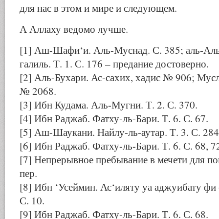
для нас в этом и мире и следующем.
А Аллаху ведомо лучше.
[1] Аш-Шафи‘и. Аль-Муснад. С. 385; аль-Аль
галиль. Т. 1. С. 176 – предание достоверно.
[2] Аль-Бухари. Ас-сахих, хадис № 906; Мусл
№ 2068.
[3] Ибн Кудама. Аль-Мугни. Т. 2. С. 370.
[4] Ибн Раджаб. Фатху-ль-Бари. Т. 6. С. 67.
[5] Аш-Шаукани. Найлу-ль-аутар. Т. 3. С. 284
[6] Ибн Раджаб. Фатху-ль-Бари. Т. 6. С. 68, 7
[7] Непрерывное пребывание в мечети для по
пер.
[8] Ибн ‘Усеймин. Ас‘иляту уа аджуибату фи 
С. 10.
[9] Ибн Раджаб. Фатху-ль-Бари. Т. 6. С. 68.