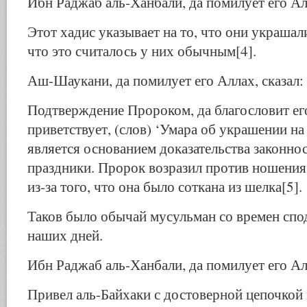
Ибн Раджаб аль-Ханбали, да помилует его Алл
Этот хадис указывает на то, что они украшал
что это считалось у них обычным[4].
Аш-Шаукани, да помилует его Аллах, сказал:
Подтверждение Пророком, да благословит ег
приветствует, (слов) ‘Умара об украшении на
является основанием доказательства законно
праздники. Пророк возразил против ношени
из-за того, что она было соткана из шелка[5].
Таков было обычай мусульман со времен спо
наших дней.
Ибн Раджаб аль-Ханбали, да помилует его Алл
Привел аль-Байхаки с достоверной цепочкой 