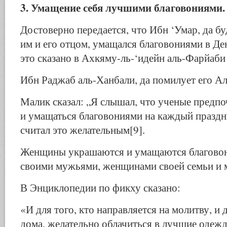
3. Умащение себя лучшими благовониями.
Достоверно передается, что Ибн ‘Умар, да б
им и его отцом, умащался благовониями в Ден
это сказано в Ахкяму-ль-‘идейн аль-Фарйаби 
Ибн Раджаб аль-Ханбали, да помилует его Алл
Малик сказал: „Я слышал, что ученые предп
и умащаться благовониями на каждый празд
считал это желательным[9].
Женщины украшаются и умащаются благовон
своими мужьями, женщинами своей семьи и 
В Энциклопедии по фикху сказано:
«И для того, кто направляется на молитву, и д
дома, желательно облачиться в лучшие одежд