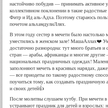
настойчиво побудив — принимать активное у
коллективном поклонении в такие радостные 
Фитр и Ид аль-Адха. Поэтому стараюсь поль
почетом альхамдулиЛлях.
В этом году сестер в мечети было настолько м
уместились в женском зале! МашаАллах❤️ У
достаточно разнородна: тут много братьев и 
стран — арабы, африканцы и многие другие 
национальных праздничных одеждах! Малень
заполоняют мечеть в красивых нарядах, даж
— все приодеты по такому радостному спосо
поучиться тому, как создавать праздничную 
и своих детей👍
После молитвы слушаем хутбу. При мечети в 
устраивают праздник для детей и взрослых: 