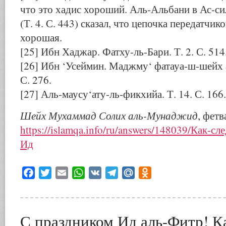
что это хадис хороший. Аль-Альбани в Ас-си
(Т. 4. С. 443) сказал, что цепочка передатчик
хорошая.
[25] Ибн Хаджар. Фатху-ль-Бари. Т. 2. С. 514
[26] Ибн ‘Усеймин. Маджму‘ фатауа-ш-шейх а
С. 276.
[27] Аль-маусу‘ату-ль-фикхийа. Т. 14. С. 166.
Шейх Мухаммад Солих аль-Мунаджид
, фет
https://islamqa.info/ru/answers/148039/Как-сл
Ид
Facebook
Twitter
Email
WhatsApp
VK
Telegram
Mail.Ru
Odnoklassniki
С праздником Ид аль-Фитр! К