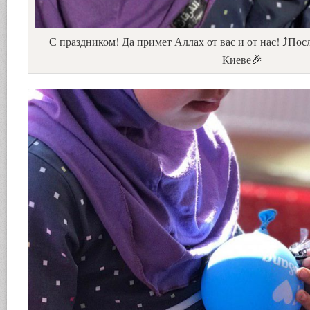
С праздником! Да примет Аллах от вас и от нас! ⤴️По
Киеве🎉