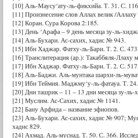
[10] Аль-Маусу‘ату-ль-фикхийа. Т. 31. С. 116
[11] Произнесение слов Аллах велик /Аллаху 
[12] Коран. Сура Корова 2:185.
[13] День ‘Арафа – 9 день месяца зу-ль-хидж
[14] Аль-Бухари. Ас-сахих, хадис № 943.
[15] Ибн Хаджар. Фатху-ль-Бари. Т. 2. С. 473
[16] Транслитерация (ар.): Такаббяля-Ллаху 
[17] Ибн Хаджар. Фатху-ль-Бари. Т. 2. С. 517
[18] Аль-Баджи. Аль-мунтака шархи-ль-муватта
[19] Ибн Теймия. Маджму‘у-ль-фатауа. Т. 24.
[20] Дни ташрик – 11 – 13 дни месяца зу-ль-
[21] Муслим. Ас-Сахих, хадис № 1141.
[22] Бану Арфида – название эфиопов.
[23] Аль-Бухари. Ас-сахих, хадис № 907; Му
хадис 829.
[24] Ахмад. Аль-муснад. Т. 50. С. 366. Иссле