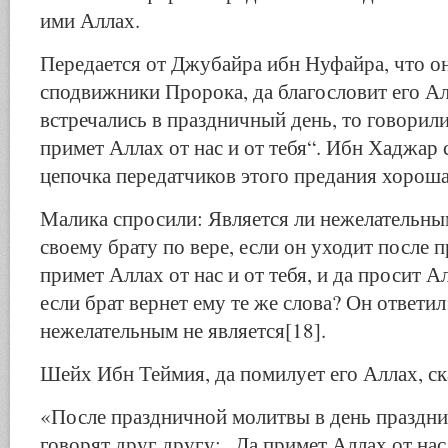
ими Аллах.
Передается от Джубайра ибн Нуфайра, что он
сподвижники Пророка, да благословит его Ал
встречались в праздничный день, то говорили
примет Аллах от нас и от тебя“. Ибн Хаджар с
цепочка передатчиков этого предания хороша
Малика спросили: Является ли нежелательн
своему брату по вере, если он уходит после п
примет Аллах от нас и от тебя, и да просит Ал
если брат вернет ему те же слова? Он ответил:
нежелательным не является[18].
Шейх Ибн Теймия, да помилует его Аллах, ск
«После праздничной молитвы в день праздни
говорят друг другу: „Да примет Аллах от нас 