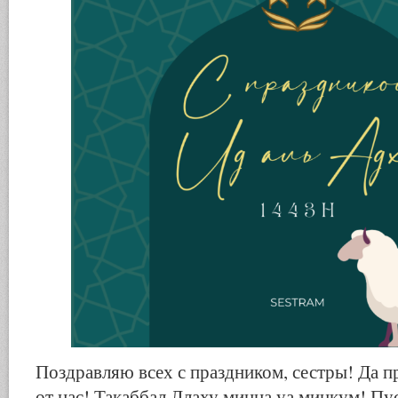
Поздравляю всех с праздником, сестры! Да п
от нас! Такаббал Ллаху минна уа минкум! Пу