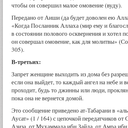
чтобы он совершил малое омовение (вуду).
Передано от Аиши (да будет доволен ею Аллах
«Когда Посланник Аллаха (мир ему и благос
в состоянии полового осквернения и хотел по
он совершал омовение, как для молитвы» (
305).
В-третьих:
Запрет женщине выходить из дома без разреш
если она выйдет, то каждый ангел на небе и в
проходит, будь то джинны или люди, прокляну
пока она не вернется домой.
Это сообщение приведено ат-Табарани в «ал
Аусат» (1 / 164) с цепочкой передатчиков от 
Азиза, от Мухаммада ибн Зайда, от Амра ибн