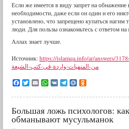
Если же имеется в виду запрет на обнажение
необходимости, даже если он один и его никто
установлено, что запрещено купаться нагим та
люди. Для пользы ознакомьтесь с ответом на
Аллах знает лучше.
Источник:
https://islamqa.info/ar/answers/317846/-مجموعة
من-المنهيات-واردة-في-كتب-الشيعة
Facebook
Twitter
Email
WhatsApp
VK
Telegram
Mail.Ru
Odnoklassniki
Большая ложь психологов: ка
обманывают мусульманок