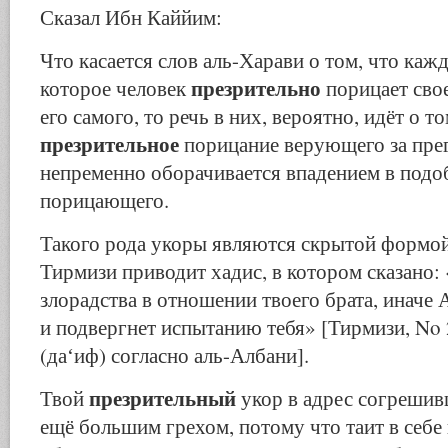
Сказал Ибн Каййим:
Что касается слов аль-Харави о том, что каж
презрительно
которое человек
порицает сво
его самого, то речь в них, вероятно, идёт о то
презрительное
порицание верующего за пре
непременно оборачивается впадением в подо
порицающего.
Такого рода укоры являются скрытой формой
Тирмизи приводит хадис, в котором сказано:
злорадства в отношении твоего брата, иначе 
и подвергнет испытанию тебя» [Тирмизи, No
(даʻиф) согласно аль-Албани].
презрительный
Твой
укор в адрес согрешив
ещё большим грехом, потому что таит в себе