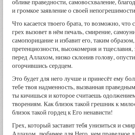
облике праведности, самовосхваление, благод
и громкое заявление о своей непогрешимост
Что касается твоего брата, то возможно, что
грех вызовет в нём печаль, смирение, самоу
самопорицание и избавит его, таким образом,
претенциозности, высокомерия и тщеславия, з
перед Аллахом, низко склонив голову, опусти
огорчившись сердцем.
Это будет для него лучше и принесёт ему бо
тебе твоя надменность, вызванная праведны
ты кичишься и которое считаешь одолжением
творениям. Как близок такой грешник к мило
близок такой гордец к Его ненависти!
Грех, который заставит тебя унизиться и сми
Аллахом, любимее для Него, чем праведное д