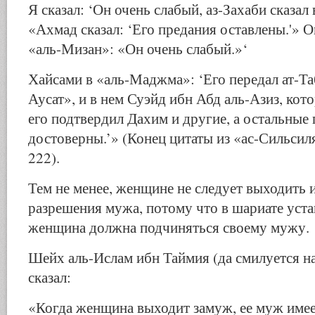
Я сказал: ‘Он очень слабый, аз-Захаби сказал
«Ахмад сказал: ‘Его предания оставлены.'» О
«аль-Мизан»: «Он очень слабый.»‘
Хайсами в «аль-Маджма»: ‘Его передал ат-Та
Аусат», и в нем Суэйд ибн Абд аль-Азиз, кот
его подтвердил Дахим и другие, а остальные
достоверны.’» (Конец цитаты из «ас-Сильсиля
222).
Тем не менее, женщине не следует выходить и
разрешения мужа, потому что в шариате уста
женщина должна подчиняться своему мужу.
Шейх аль-Ислам ибн Таймия (да смилуется н
сказал:
«Когда женщина выходит замуж, ее муж имее