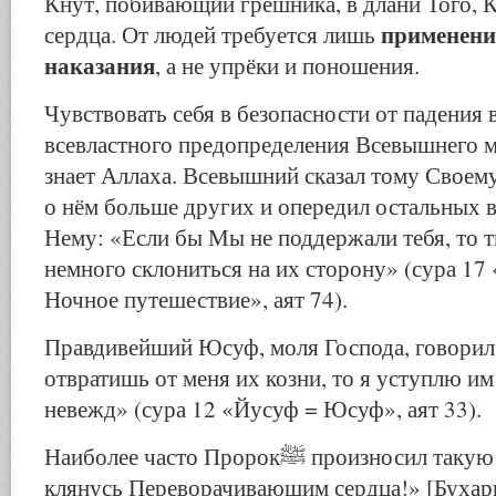
Кнут, побивающий грешника, в длани Того, К
применени
сердца. От людей требуется лишь
наказания
, а не упрёки и поношения.
Чувствовать себя в безопасности от падения в
всевластного предопределения Всевышнего мо
знает Аллаха. Всевышний сказал тому Своему
о нём больше других и опередил остальных 
Нему: «Если бы Мы не поддержали тебя, то 
немного склониться на их сторону» (сура 17 
Ночное путешествие», аят 74).
Правдивейший Юсуф, моля Господа, говорил
отвратишь от меня их козни, то я уступлю им
невежд» (сура 12 «Йусуф = Юсуф», аят 33).
Наиболее часто Пророкﷺ произносил такую клятву: «Нет,
клянусь Переворачивающим сердца!» [Бухари