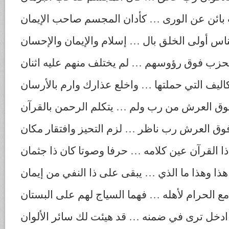
 بائن عن الورى … كأدان المجسم صاحب الإيمان
ناس أولى الخلق بال … إسلام والإيمان والإحسان
لحزب فوق رؤوسهم … لم يختلف منهم عليه اثنان
كاليف ‌التي ‌حملتها … واخلع عذارك وارم بالأرسان
فوق العرش من رب ولم … يتكلم الرحمن بالقرآن
فوق العرش رب ناظر … لزم التحيز وافتقار مكان
ذا القرآن عين كلامه … حرفا وصوتا كان ذا جثمان
 هذا وهذا ما الذي … يبقى على ذا النفي من إيمان
مع الحرام لأهله … فهما السياج لهم على البستان
ادخل ترى في ضمنه … قد هيئت لك سائر الألوان