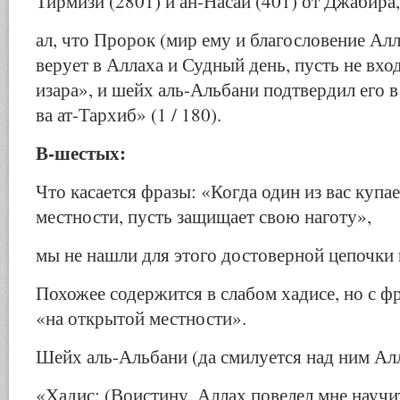
Тирмизи (2801) и ан-Насаи (401) от Джабира
ал, что Пророк (мир ему и благословение Алл
верует в Аллаха и Судный день, пусть не вхо
изара», и шейх аль-Альбани подтвердил его 
ва ат-Тархиб» (1 / 180).
В-шестых:
Что касается фразы: «Когда один из вас купа
местности, пусть защищает свою наготу»,
мы не нашли для этого достоверной цепочки 
Похожее содержится в слабом хадисе, но с ф
«на открытой местности».
Шейх аль-Альбани (да смилуется над ним Алл
«Хадис: (Воистину, Аллах повелел мне научи