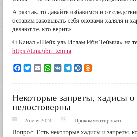
А раз так, то давайте избавимся и от следств
оставим заковывать себя оковами халяля и ха
делают те, кто верит»
© Канал «Шейх уль Ислам Ибн Теймия» на те
https://t.me/ibn_teimia
Facebook
Twitter
Email
WhatsApp
VK
Telegram
Mail.Ru
Odnoklassniki
Некоторые запреты, хадисы о
недостоверны
26 мая 2024
Прокомментировать
Вопрос: Есть некоторые хадисы и запреты, к