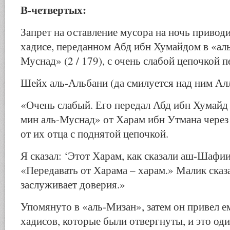
В-четвертых:
Запрет на оставление мусора на ночь привод
хадисе, переданном Абд ибн Хумайдом в «ал
Муснад» (2 / 179), с очень слабой цепочкой п
Шейх аль-Альбани (да смилуется над ним Алл
«Очень слабый. Его передал Абд ибн Хумайд
мин аль-Муснад» от Харам ибн Утмана чере
от их отца с поднятой цепочкой.
Я сказал: ‘Этот Харам, как сказали аш-Шафи
«Передавать от Харама – харам.» Малик сказ
заслуживает доверия.»
Упомянуто в «аль-Мизан», затем он привел е
хадисов, которые были отвергнуты, и это оди