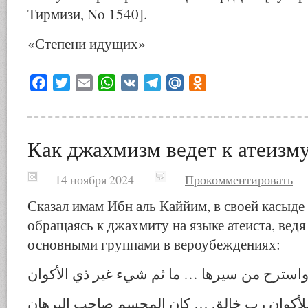
Тирмизи, No 1540].
«Степени идущих»
Facebook
Twitter
Email
WhatsApp
VK
Telegram
Mail.Ru
Odnoklassniki
Как джахмизм ведет к атеизму
14 ноября 2024
Прокомментировать
Сказал имам Ибн аль Каййим, в своей касыде
обращаясь к джахмиту на языке атеиста, вед
основными группами в вероубеждениях:
استرح من سيرها … ما ثم شيء غير ذي الأكوان
للأكوان رب خالق … كان المجسم صاحب البرهان