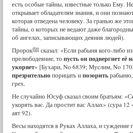
есть особые тайны, известные только Ему. Н
открывает обладателям знания, и они познают
которая отведена человеку. За гранью же эт
тайны, о которых не ведают даже благородны
об ангелах, записывающих деяния людей).
Пророкﷺ сказал: «Если рабыня кого-либо из вас совершит
пусть он подвергнет её 
прелюбодеяние, то
укоряет
» [Бухари, No 6839; Муслим, No 1703
презрительно
позорить
порицать и
рабыню,
грех.
Не случайно Юсуф сказал своим братьям: «Се
укорять вас. Да простит вас Аллах» (сура 1
аят 92).
Весы находятся в Руках Аллаха, и суждение