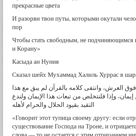
прекрасные цвета
И разорви твои путы, которыми окутали чело
пор
Чтобы стать свободным, не подчиняющимся п
и Корану»
Касыда ан Нуния
Сказал шейх Мухаммад Халиль Хуррас в ша
فوق العرش، وانتفى كلامه بالقرآن لم يبق مع هذا
يمان، وإذا فلنتخلص من تبعات هذا الإيمان ولندع
التقيد بقيود الحلال والحرام لأهله
«Говорит этот тупица своему другу: если от
существование Господа на Троне, и отрицает
слова — то не остается с этим отрицанием н