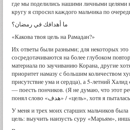
где мы поделились нашими личными целями н
кругу я спросил каждого мальчика по очеред
ما أهدافك في رمضان؟
«Какова твоя цель на Рамадан?»
Их ответы были разными; для некоторых это 
сосредотачиваются на более глубоком повтор
материала по заучиванию Корана, другие хот
приоритет намазу с большим количеством ху
присутствие ума и сердца), а 5-летний Халид с
— поесть пончиков. (Я не думаю, что этот р
понял слово «هدف» / «цель», хотя я п
У меня и трех моих старших мальчиков была 
цель: выучить наизусть суру «Марьям», инш