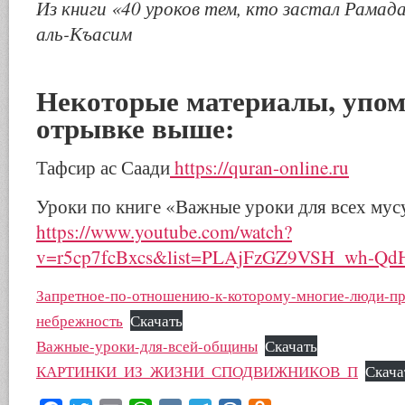
Из книги «40 уроков тем, кто застал Рамад
аль-Къасим
Некоторые материалы, упом
отрывке выше:
Тафсир ас Саади
https://quran-online.ru
Уроки по книге «Важные уроки для всех мус
https://www.youtube.com/watch?
v=r5cp7fcBxcs&list=PLAjFzGZ9VSH_wh-Q
Запретное-по-отношению-к-которому-многие-люди-пр
небрежность
Скачать
Важные-уроки-для-всей-общины
Скачать
КАРТИНКИ_ИЗ_ЖИЗНИ_СПОДВИЖНИКОВ_П
Скача