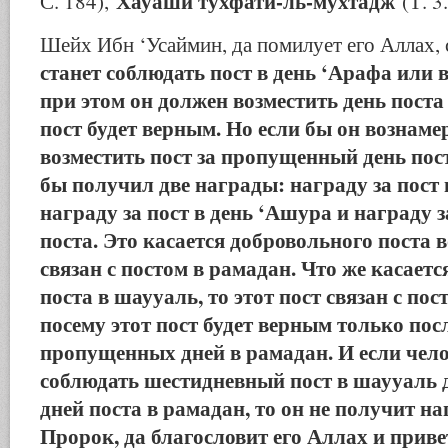
Хауаши тухфати-ль-мухтадж
С. 184),
(Т. 3.
Шейх Ибн ‘Усаймин, да помилует его Аллах, 
станет соблюдать пост в день ‘Арафа или 
при этом он должен возместить день поста 
пост будет верным. Но если бы он вознамер
возместить пост за пропущенный день пост
бы получил две награды: награду за пост 
награду за пост в день ‘Ашура и награду 
поста. Это касается добровольного поста 
связан с постом в рамадан. Что же касает
поста в шаууаль, то этот пост связан с пос
посему этот пост будет верным только по
пропущенных дней в рамадан. И если чело
соблюдать шестидневный пост в шаууаль 
дней поста в рамадан, то он не получит на
Пророк, да благословит его Аллах и привет