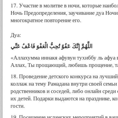
17. Участие в молитве в ночи, которые наибо
Ночь Предопределения, заучивание дуа Ночи
многократное повторение его.
Дуа:
اللَّهُمَّ إِنَّكَ عَفُوٌ تُحِبُّ الْعَفْوَ فَاعْفُ عَنِّي
«Аллахумма иннакя афувун тухиббу ль афуа 
Аллах, Ты прощающий, любишь прощение, та
18. Проведение детского конкурса на лучший
коллаж на тему Рамадана внутри своей семьи
родственников и соседей, либо онлайн среди
их детей. Подарки выдаются на празднике, ко
гости.
19. Посещение исламских мероприятий в ваш