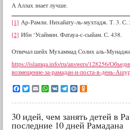
А Аллах знает лучше.
[1]
Ар-Рамли. Нихайату-ль-мухтадж. Т. 3. С. 
[2]
Ибн ‘Усаймин. Фатауа-с-сыйам. С. 438.
Отвечал шейх Мухаммад Солих аль-Мунадж
https://islamqa.info/ru/answers/128256/Объед
возмещение-за-рамадан-и-поста-в-день-Ашу
Facebook
Twitter
Email
WhatsApp
VK
Telegram
Mail.Ru
Odnoklassniki
30 идей, чем занять детей в Р
последние 10 дней Рамадана