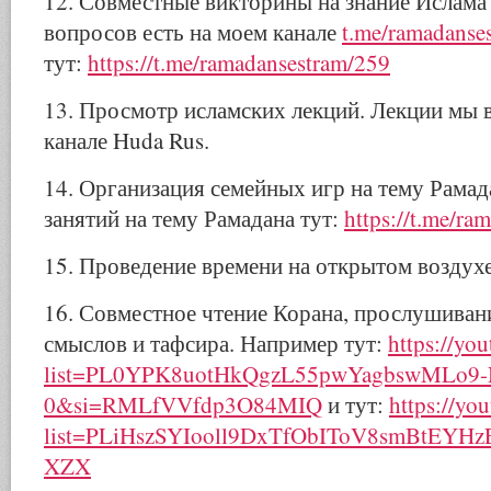
12. Совместные викторины на знание Ислама 
вопросов есть на моем канале
t.me/ramadanse
тут:
https://t.me/ramadansestram/259
13. Просмотр исламских лекций. Лекции мы 
канале Huda Rus.
14. Организация семейных игр на тему Рамад
занятий на тему Рамадана тут:
https://t.me/ra
15. Проведение времени на открытом воздухе:
16. Совместное чтение Корана, прослушиван
смыслов и тафсира. Например тут:
https://you
list=PL0YPK8uotHkQgzL55pwYagbswMLo9-
0&si=RMLfVVfdp3O84MIQ
и тут:
https://yo
list=PLiHszSYIooll9DxTfObIToV8smBtEYH
XZX