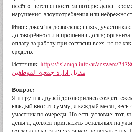
несёт ответственность за потерю денег, кром
нарушения, злоупотребления или небрежност
Итог:
джам‘ия дозволена; выход участника с
договорённости и прощения долга; организа
оплату за работу при согласии всех, но не как
средств.
Источник:
https://islamqa.info/ar/answers/247805/-اخذ-اجرة
مقابل-ادارة-جمعية-الموظفين
Вопрос:
Я и группа друзей договорились создать еж
каждый вносит сумму, и каждый месяц весь 
участник по очереди. Но есть условие: тот, ч
деньги, должен пригласить остальных на ужи
согласились с этим условием до вступления.