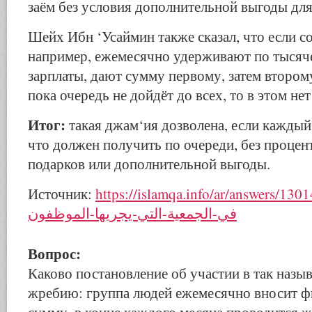
заём без условия дополнительной выгоды для
Шейх Ибн ‘Усаймин также сказал, что если с
например, ежемесячно удерживают по тысяче
зарплаты, дают сумму первому, затем второму
пока очередь не дойдёт до всех, то в этом нет
Итог:
такая джам‘ия дозволена, если каждый
что должен получить по очереди, без процен
подарков или дополнительной выгоды.
Источник:
https://islamqa.info/ar/answers/130147/-الاشتراك
في-الجمعية-التي-يجريها-الموظفون
Вопрос:
Каково постановление об участии в так назы
жребию: группа людей ежемесячно вносит 
сумму, в конце каждого месяца проводится ж