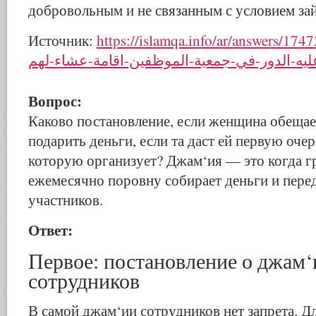
добровольным и не связанным с условием за
Источник:
https://islamqa.info/ar/answers/174724/رطون-على
يه-الدور-في-جمعية-الموظفين-اقامة-عشاء-لهم
Вопрос:
Каково постановление, если женщина обещае
подарить деньги, если та даст ей первую оче
которую организует? Джам‘ия — это когда г
ежемесячно поровну собирает деньги и перед
участников.
Ответ:
Первое: постановление о джам‘
сотрудников
В самой джам‘ии сотрудников нет запрета. Д