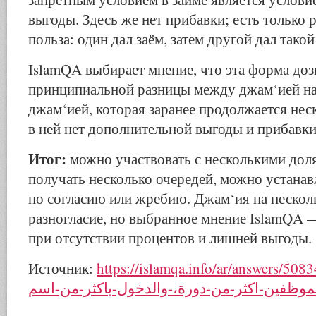
выгоды. Здесь же нет прибавки; есть только 
польза: один дал заём, затем другой дал такой
IslamQA выбирает мнение, что эта форма дозв
принципиальной разницы между джам‘ией на
джам‘ией, которая заранее продолжается нес
в ней нет дополнительной выгоды и прибавки
Итог:
можно участвовать с несколькими дол
получать несколько очередей, можно устанав
по согласию или жребию. Джам‘ия на нескол
разногласие, но выбранное мнение IslamQA 
при отсутствии процентов и лишней выгоды.
Источник:
https://islamqa.info/ar/answers/508344/جوز-اشتراط
موظفين-اكثر-من-دورة،-والدخول-باكثر-من-اسم