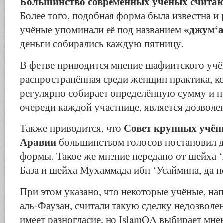
Большинство современных учёных считают
Более того, подобная форма была известна и
«джум‘
учёные упоминали её под названием
деньги собирались каждую пятницу.
В фетве приводится мнение шафиитского учё
распространённая среди женщин практика, к
регулярно собирает определённую сумму и пе
очереди каждой участнице, является дозволе
Совет крупных учён
Также приводится, что
Аравии
большинством голосов постановил д
формы. Такое же мнение передано от шейха 
База и шейха Мухаммада ибн ‘Усаймина, да п
При этом указано, что некоторые учёные, н
аль-Фаузан, считали такую сделку недозволен
имеет разногласие, но IslamQA выбирает мне