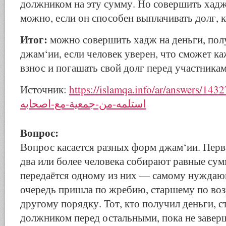
должником на эту сумму. Но совершить хадж
можно, если он способен выплачивать долг, к
Итог:
можно совершить хадж на деньги, пол
джам‘ии, если человек уверен, что сможет к
взнос и погашать свой долг перед участникам
Источник:
https://islamqa.info/ar/answers/143270/-ان-يحج-بمال
استلمه-من-جمعية-مع-اصحابه
Вопрос:
Вопрос касается разных форм джам‘ии. Перв
два или более человека собирают равные сум
передаётся одному из них — самому нуждаю
очередь пришла по жребию, старшему по воз
другому порядку. Тот, кто получил деньги, с
должником перед остальными, пока не завер