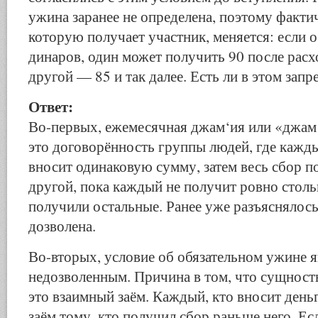
ужина заранее не определена, поэтому факти
которую получает участник, меняется: если 
динаров, один может получить 90 после расх
другой — 85 и так далее. Есть ли в этом запр
Ответ:
Во-первых, ежемесячная джам‘ия или «джам
это договорённость группы людей, где кажд
вносит одинаковую сумму, затем весь сбор п
другой, пока каждый не получит ровно столь
получили остальные. Ранее уже разъяснялось
дозволена.
Во-вторых, условие об обязательном ужине я
недозволенным. Причина в том, что сущност
это взаимный заём. Каждый, кто вносит день
заём тому, кто получил сбор раньше него. Ес