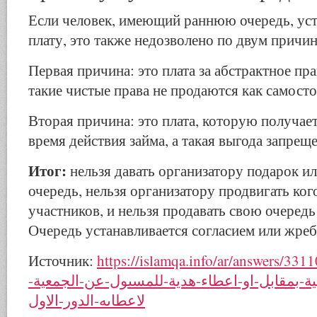
Если человек, имеющий раннюю очередь, уст
плату, это также недозволено по двум причин
Первая причина: это плата за абстрактное пра
такие чистые права не продаются как самост
Вторая причина: это плата, которую получае
время действия займа, а такая выгода запреще
Итог:
нельзя давать организатору подарок ил
очередь, нельзя организатору продвигать кого
участников, и нельзя продавать свою очеред
Очередь устанавливается согласием или жреб
Источник:
https://islamqa.info/ar/answers/331106/التنازل-عن
عية-بمقابل-او-اعطاء-هدية-للمسىول-عن-الجمعية
لاعطاىه-الدور-الاول