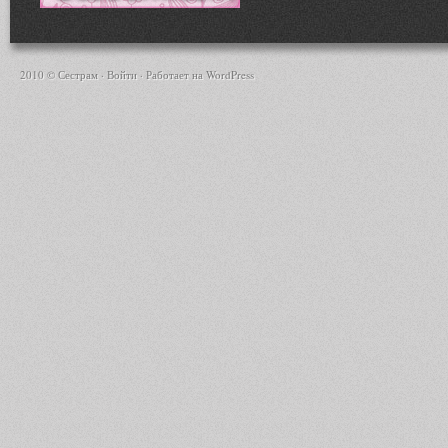
2010 © Сестрам ·
Войти
· Работает на
WordPress