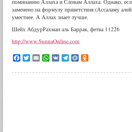
поминанию Аллаха и Словам Аллаха. Однако, есл
заменено на формулу приветствия (Ассаламу алейк
уместнее. А Аллах знает лучше.
Шейх АбдурРахман аль Баррак, фетва 11226
http://www.SunnaOnline.com
Facebook
Twitter
Email
WhatsApp
VK
Telegram
Mail.Ru
Odnoklassniki