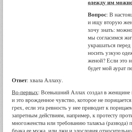
одежду им можно
Вопрос
: В насто
и ищу вторую жен
хочу знать: можно
мы согласимся жи
украшаться перед
носить узкую оде
женой? Если это н
будет мой аурат п
Ответ
: хвала Аллаху.
Во-первых
: Всевышний Аллах создал в женщине 
и это врожденное чувство, которое не порицаетс
грех, если эта ревность у нее приводит к порица
запретным действиям, например, к протесту про
многоженства или требованию талакъа (развода) 
брака ее мужа, или лжи и злословия относительно