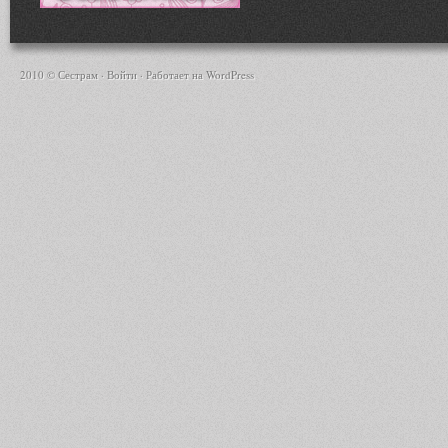
2010 © Сестрам ·
Войти
· Работает на
WordPress