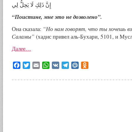
إِنَّ ذَلِكِ لَا يَحِلُّ لِي
“Поистине, мне это не дозволено”.
Она сказала:
“Но нам говорят, что ты хочешь вз
Саламы”
(хадис привел аль-Бухари, 5101, и Мусл
Далее…
Facebook
Twitter
Email
WhatsApp
VK
Telegram
Mail.Ru
Odnoklassniki