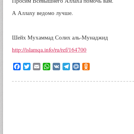
Просим Всевышнего Аллаха помочь вам.
А Аллаху ведомо лучше.
Шейх Мухаммад Солих аль-Мунаджид
http://islamqa.info/ru/ref/164700
Facebook
Twitter
Email
WhatsApp
VK
Telegram
Mail.Ru
Odnoklassniki