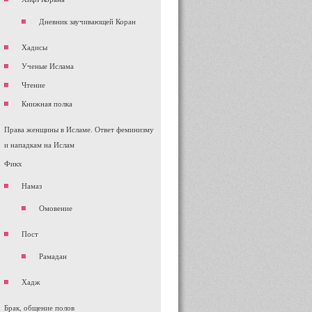
Дневник заучивающей Коран
Хадисы
Ученые Ислама
Чтение
Книжная полка
Права женщины в Исламе. Ответ феминизму
и нападкам на Ислам
Фикх
Намаз
Омовение
Пост
Рамадан
Хадж
Брак, общение полов