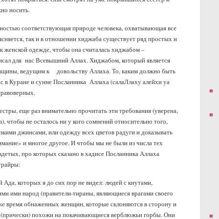
жно носить.
полностью соответствующая природе человека, охватывающая все
ясняется, так и в отношении хиджаба существует ряд простых и
к женской одежде, чтобы она считалась хиджабом –
исал для нас Всевышний Аллах. Хиджабом, который является
нщины, ведущим к довольству Аллаха. То, каким должно быть
с в Куране и сунне Посланника Аллаха (салаЛлаху алейхи уа
 правоверных.
сестры, еще раз внимательно прочитать эти требования (уверена,
з), чтобы не осталось ни у кого сомнений относительно того,
зкими джинсами, или одежду всех цветов радуги и доказывать
имание» и многое другое. И чтобы мы не были из числа тех
здетых, про которых сказано в хадисе Посланника Аллаха
Хурайры:
 Ада, которых я до сих пор не видел: людей с кнутами,
ми ими народ (правители-тираны, являющиеся врагами своего
о же время обнаженных женщин, которые склоняются в сторону и
ы (прически) похожи на покачивающиеся верблюжьи горбы. Они