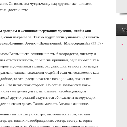
нке. Он возвысил мусульманку над другими женщинами,
сть и достоинство.
М
им дочерям и женщинам верующих мужчин, чтобы они
бе) свои покрывала. Так их будут легче узнавать (отличать
ут оскорблениям. Аллах – Прощающий, Милосердный.»
(33:59)
азам Всевышнего, защищенность, благородство, чистоту и
ая ответственность, по многим причинам, одна из которых в
мером мусульманки в глазах окружающих, ее поступки всегда
ульман, такова психология людей. И если мы толкаемся с кем-
одобное, то это расценивается с позиции «ага, значит все
м я. Это негативная сторона. Но есть и положительная –
 и она уже делает дауат, напоминает несоблюдающим
 людей других религий задуматься об исламе, а неверующих
идет по своим делам. Такова милость Аллаха к женщине.
женная на покрытую сестру, заключается в том, что она
тер, для наших новообращенных сестер, сестер, которые
 хотят покрыться. Они смотрят на уже покрывшихся сестер и