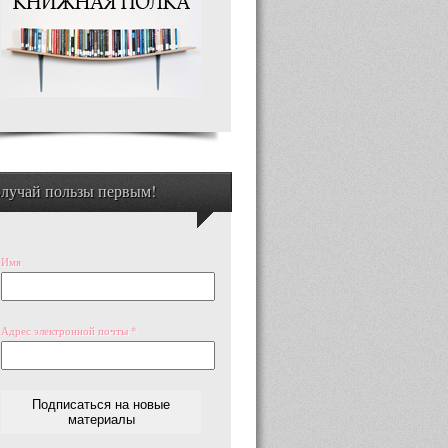
лучай пользы первым!
Имя
Адрес электронной почты
*