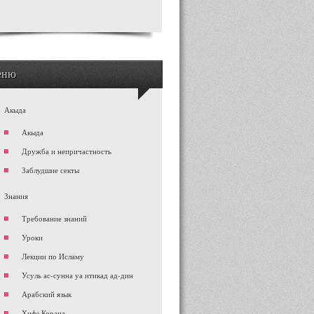
еню
Акыда
Акыда
Дружба и непричастность
Заблудшие секты
Знания
Требование знаний
Уроки
Лекции по Исламу
Усуль ас-сунна уа итикад ад-дин
Арабский язык
Хифз Корана