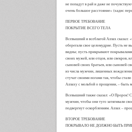
не попадут в рай и даже не почувствую
очень большое расстояние» (хадис пер
ПЕРВОЕ ТРЕБОВАНИЕ
ПОКРЫТИЕ ВСЕГО ТЕЛА
Всевышний и всеблагой Аллах сказал:
оберегали свое целомудрие. Пусть не в
видны; пусть прикрывают покрывалами 
своих мужей, или отцов, или свекров, и
сыновей своих братьев, или сыновей св
из числа мужчин, лишенных вожделения,
стучат своими ногами так, чтобы стал
Аллаху с мольбой о прощении, – быть м
Всевышний также сказал: «О Пророк! 
мужчин, чтобы они туго затягивали свои
подвергнут оскорблениям. Аллах – пр
ВТОРОЕ ТРЕБОВАНИЕ
ПОКРЫВАЛО НЕ ДОЛЖНО БЫТЬ ПР