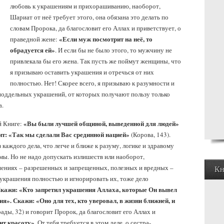
любовь к украшениям и прихорашиванию, наоборот,
Шариат от неё требует этого, она обязана это делать по
словам Пророка, да благословит его Аллах и приветствует, о
«Если муж посмотрит на неё, то
праведной жене:
обрадуется ей»
. И если бы не было этого, то мужчину не
привлекала бы его жена. Так пусть же поймут женщины, что
я призываю оставить украшения и отречься от них
полностью. Нет! Скорее всего, я призываю к разумности и
поддельных украшений, от которых получают пользу только
а.
«Вы были лучшей общиной, выведенной для людей»
й Книге:
ит: «Так мы сделали Вас срединной нацией»
(Корова, 143).
каждого дела, что легче и ближе к разуму, логике и здравому
ы. Но не надо допускать излишеств или наоборот,
шениях – разрешенных и запрещенных, полезных и вредных –
Кн
 украшения полностью и игнорировать их, тоже дело
кажи: «Кто запретил украшения Аллаха, которые Он вывел
ия». Скажи: «Оно для тех, кто уверовал, в жизни ближней, и
ады, 32) и говорит Пророк, да благословит его Аллах и
ит красоту»
. От тебя требуется в этом деле, о сестра-