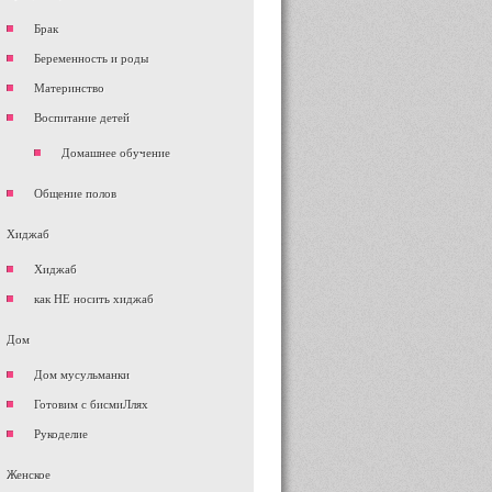
Брак
Беременность и роды
Материнство
Воспитание детей
Домашнее обучение
Общение полов
Хиджаб
Хиджаб
как НЕ носить хиджаб
Дом
Дом мусульманки
Готовим с бисмиЛлях
Рукоделие
Женское