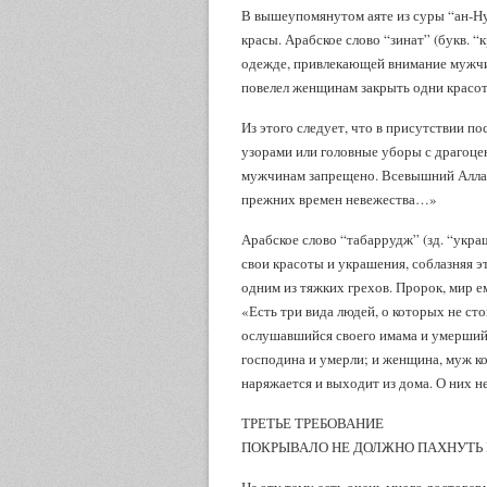
В вышеупомянутом аяте из суры “ан-Н
красы. Арабское слово “зинат” (букв. “
одежде, привлекающей внимание мужчи
повелел женщинам закрыть одни красо
Из этого следует, что в присутствии 
узорами или головные уборы с драгоце
мужчинам запрещено. Всевышний Аллах 
прежних времен невежества…»
Арабское слово “табаррудж” (зд. “укра
свои красоты и украшения, соблазняя 
одним из тяжких грехов. Пророк, мир ем
«Есть три вида людей, о которых не ст
ослушавшийся своего имама и умерший 
господина и умерли; и женщина, муж кот
наряжается и выходит из дома. О них н
ТРЕТЬЕ ТРЕБОВАНИЕ
ПОКРЫВАЛО НЕ ДОЛЖНО ПАХНУТЬ