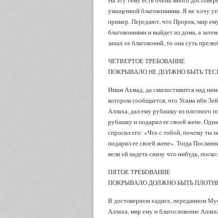
На эту тему есть очень много достове
умащенной благовониями. Я не хочу уг
пример. Передают, что Пророк, мир ему
благовониями и выйдет из дома, а зате
запах ее благовоний, то она суть прелю
ЧЕТВЕРТОЕ ТРЕБОВАНИЕ
ПОКРЫВАЛО НЕ ДОЛЖНО БЫТЬ ТЕ
Имам Ахмад, да смилостивится над ним 
котором сообщается, что Усама ибн Зей
Аллаха, дал ему рубашку из плотного п
рубашку и подарил ее своей жене. Одн
спросил его: «Что с тобой, почему ты 
подарил ее своей жене». Тогда Посланни
вели ей надеть снизу что-нибудь, поско
ПЯТОЕ ТРЕБОВАНИЕ
ПОКРЫВАЛО ДОЛЖНО БЫТЬ ПЛОТН
В достоверном хадисе, переданном Му
Аллаха, мир ему и благословение Аллаха