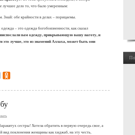
ое лучшее дело то, что было умеренным:
. Знай: обе крайности в делах – порицаемы.
я одежда – это одежда богобоязненности, как сказал
ниспослали вам одежду, прикрывающую вашу наготу, и
и это лучше, это из знамений Аллаха, может быть они
По
gram
Mail.Ru
Odnoklassniki
абу
вать
аракятух сестры! Хотела обратить в первую очередь свое, а
й вид поклонения женщины как хиджаб, на эту честь,