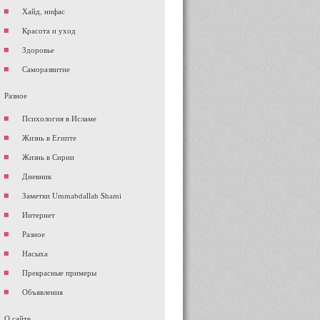
Хайд, нифас
Красота и уход
Здоровье
Саморазвитие
Разное
Психология в Исламе
Жизнь в Египте
Жизнь в Сирии
Дневник
Заметки Ummabdallah Shami
Интернет
Разное
Насыха
Прекрасные примеры
Объявления
О сайте