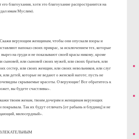
т его благоухания, хотя это благоухание распространится на
едал имам Муслим).
 «Скажи верующим женщинам, чтобы они опускали взоры и
ыставляют напоказ своих прикрас, за исключением тех, которые
вырез на груди и не показывают своей красы никому, кроме
ли сыновей, или сыновей своих мужей, или своих братьев, или
оих сестер, или своих женщин, или своих невольников, или слуг
 или детей, которые не ведают о женской наготе; пусть не
и очевидны скрываемые красоты. О верующие! Все обратитесь к
ожет, вы будете счастливы».
Скажи твоим женам, твоим дочерям и женщинам верующих
 покрывала. Так их будут отличать [от рабынь и блудниц] и не
ощающий, милосердный».
ИВЛЕКАТЕЛЬНЫМ