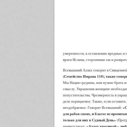
умеренности, к оставлению вредных и 
враги Ислама, сторонники зла и разврат
Всевышний Аллах говорит в Священно
(Семейство Имрана 110), также говор
Мы Нация средины, нам нужно брать из 
смыслу. Украшения женщине необходим
попустительства. Чрезмерность в укра
дело порицаемое. Также, если оставить
«С
неодобряемое. Говорит Всевышний:
для рабов своих, и благое из пропитан
только для них в Судный День»
(Прегр
«Аллах красивый – люб
приветствует: