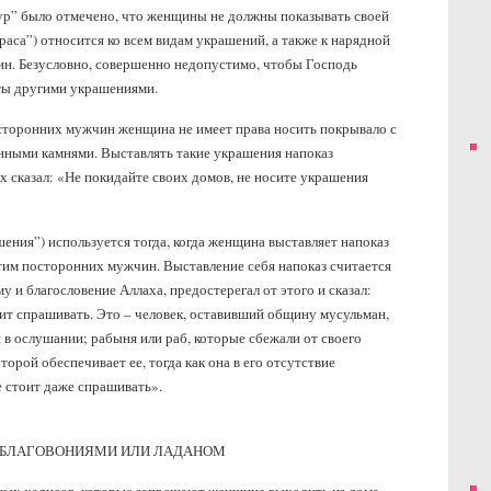
ур” было отмечено, что женщины не должны показывать своей
краса”) относится ко всем видам украшений, а также к нарядной
н. Безусловно, совершенно недопустимо, чтобы Господь
ты другими украшениями.
посторонних мужчин женщина не имеет права носить покрывало с
нными камнями. Выставлять такие украшения напоказ
сказал: «Не покидайте своих домов, не носите украшения
шения”) используется тогда, когда женщина выставляет напоказ
этим посторонних мужчин. Выставление себя напоказ считается
у и благословение Аллаха, предостерегал от этого и сказал:
оит спрашивать. Это – человек, оставивший общину мусульман,
в ослушании; рабыня или раб, которые сбежали от своего
орой обеспечивает ее, тогда как она в его отсутствие
е стоит даже спрашивать».
 БЛАГОВОНИЯМИ ИЛИ ЛАДАНОМ