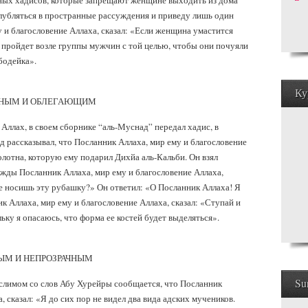
рных хадисов, которые запрещают женщине выходить из дома
лубляться в пространные рассуждения и приведу лишь один
 и благословение Аллаха, сказал: «Если женщина умастится
м пройдет возле группы мужчин с той целью, чтобы они почуяли
бодейка».
Ку
СНЫМ И ОБЛЕГАЮЩИМ
Аллах, в своем сборнике “аль-Муснад” передал хадис, в
д рассказывал, что Посланник Аллаха, мир ему и благословение
олотна, которую ему подарил Дихйа аль-Кальби. Он взял
ажды Посланник Аллаха, мир ему и благословение Аллаха,
не носишь эту рубашку?» Он ответил: «О Посланник Аллаха! Я
к Аллаха, мир ему и благословение Аллаха, сказал: «Ступай и
льку я опасаюсь, что форма ее костей будет выделяться».
ЫМ И НЕПРОЗРАЧНЫМ
Su
слимом со слов Абу Хурейры сообщается, что Посланник
, сказал: «Я до сих пор не видел два вида адских мучеников.