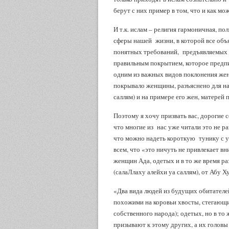
берут с них пример в том, что и как мо
И т.к. ислам – религия гармоничная, 
сферы нашей жизни, в которой все объ
понятных требований, предъявляемых 
правильным покрытием, которое предп
одним из важных видов поклонения же
покрывало женщины, разъяснено для на
саллям) и на примере его жен, матерей
Поэтому я хочу призвать вас, дорогие 
что многие из нас уже читали это не ра
что можно надеть короткую тунику с у
всем, что «это ничуть не привлекает вн
женщин Ада, одетых и в то же время ра
(салаЛлаху алейхи уа саллям), от Абу 
«Два вида людей из будущих обитателей
похожими на коровьи хвосты, стегающи
собственного народа); одетых, но в т
призывают к этому других, а их голов