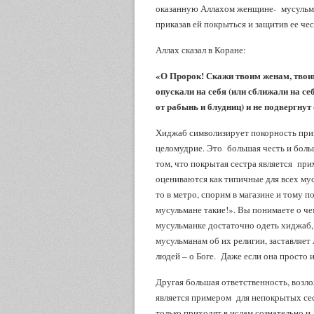
оказанную Аллахом женщине- мусульма
приказав ей покрыться и защитив ее че
Аллах сказал в Коране:
«О Пророк! Скажи твоим женам, тво
опускали на себя (или сближали на се
от рабынь и блудниц) и не подвергн
Хиджаб символизирует покорность прик
целомудрие. Это большая честь и больш
том, что покрытая сестра является при
оцениваются как типичные для всех мус
то в метро, спорим в магазине и тому п
мусульмане такие!». Вы понимаете о че
мусульманке достаточно одеть хиджаб,
мусульманам об их религии, заставляет
людей – о Боге. Даже если она просто 
Другая большая ответственность, возло
является примером для непокрытых сес
только приходят в ислам сознательно и