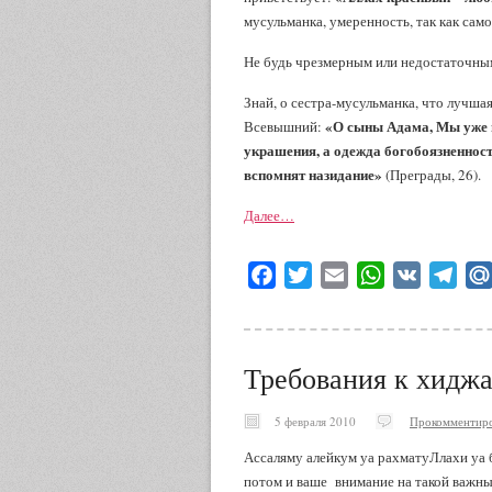
мусульманка, умеренность, так как сам
Не будь чрезмерным или недостаточным
Знай, о сестра-мусульманка, что лучша
«О сыны Адама, Мы уже 
Всевышний:
украшения, а одежда богобоязненност
вспомнят назидание»
(Преграды, 26).
Далее…
Facebook
Twitter
Email
WhatsApp
VK
Tele
Требования к хидж
5 февраля 2010
Прокомментиро
Ассаляму алейкум уа рахматуЛлахи уа б
потом и ваше внимание на такой важны