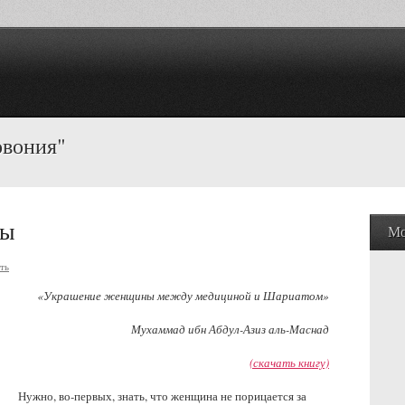
овония"
ны
Мо
ть
«Украшение женщины между медициной и Шариатом»
Мухаммад ибн Абдул-Азиз аль-Маснад
(скачать книгу)
Нужно, во-первых, знать, что женщина не порицается за