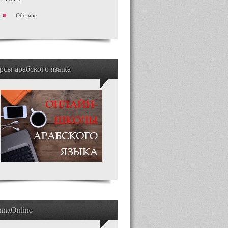
Обо мне
рсы арабского языка
nnaOnline