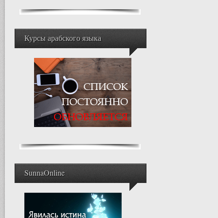
Курсы арабского языка
SunnaOnline