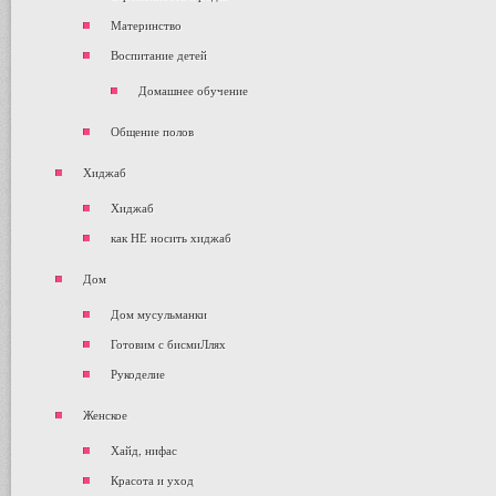
Материнство
Воспитание детей
Домашнее обучение
Общение полов
Хиджаб
Хиджаб
как НЕ носить хиджаб
Дом
Дом мусульманки
Готовим с бисмиЛлях
Рукоделие
Женское
Хайд, нифас
Красота и уход