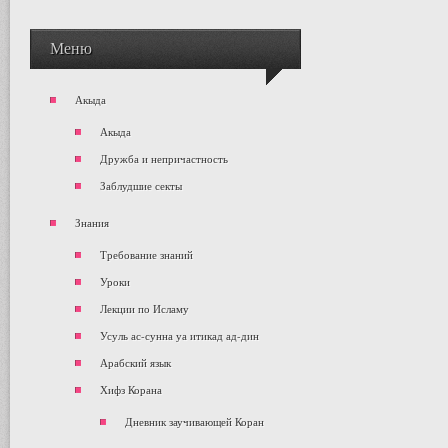
Меню
Акыда
Акыда
Дружба и непричастность
Заблудшие секты
Знания
Требование знаний
Уроки
Лекции по Исламу
Усуль ас-сунна уа итикад ад-дин
Арабский язык
Хифз Корана
Дневник заучивающей Коран