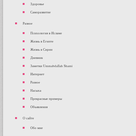
Здоровье
Саморазвитие
Разное
Психология в Исламе
Жизнь в Египте
Жизнь в Сирии
Дневник
Заметки Ummabdallah Shami
Интернет
Разное
Насыха
Прекрасные примеры
Объявления
О сайте
Обо мне