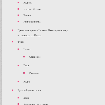
Хадисы
Ученые Ислама
Чтение
Книжная полка
Права женщины в Исламе. Ответ феминизму
и нападкам на Ислам
Фикх
Намаз
Омовение
Пост
Рамадан
Хадж
Брак, общение полов
Брак
Беременность и роды