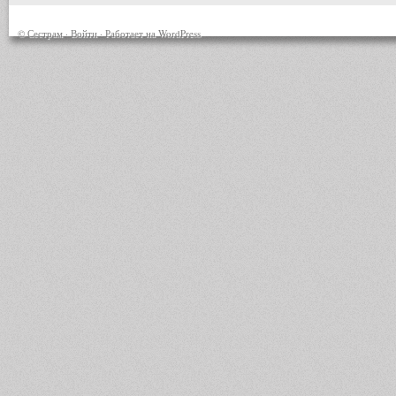
© Сестрам ·
Войти
· Работает на
WordPress