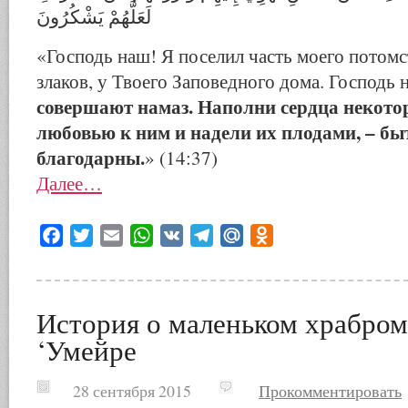
لَعَلَّهُمْ يَشْكُرُونَ
«Господь наш! Я поселил часть моего потомст
злаков, у Твоего Заповедного дома. Господь 
совершают намаз. Наполни сердца некот
любовью к ним и надели их плодами, – быт
благодарны.
» (14:37)
Далее…
Facebook
Twitter
Email
WhatsApp
VK
Telegram
Mail.Ru
Odnoklassniki
История о маленьком храбром
‘Умейре
28 сентября 2015
Прокомментировать