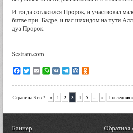
И тогда согласился Пророк, и участвовал ма
битве при Бадре, и пал шахидом на пути Алла
дуа Пророк.
Sestram.com
Facebook
Twitter
Email
WhatsApp
VK
Telegram
Mail.Ru
Odnoklassniki
3
Страница 3 из 7
«
1
2
4
5
...
»
Последняя 
Баннер
Обратная 