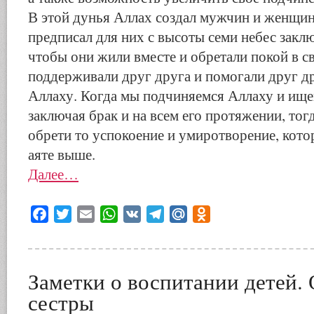
В этой дунья Аллах создал мужчин и женщин
предписал для них с высоты семи небес закл
чтобы они жили вместе и обретали покой в с
поддерживали друг друга и помогали друг д
Аллаху. Когда мы подчиняемся Аллаху и ище
заключая брак и на всем его протяжении, то
обрети то успокоение и умиротворение, кот
аяте выше.
Далее…
Facebook
Twitter
Email
WhatsApp
VK
Telegram
Mail.Ru
Odnoklassniki
Заметки о воспитании детей.
сестры