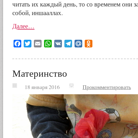
читать их каждый день, то со временем они 
собой, иншааллах.
Далее…
Facebook
Twitter
Email
WhatsApp
VK
Telegram
Mail.Ru
Odnoklassniki
Материнство
18 января 2016
Прокомментировать