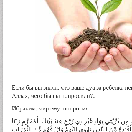
Если бы вы знали, что ваше дуа за ребенка 
Аллах, чего бы вы попросили?..
Ибрахим, мир ему, попросил:
ُ مِن ذُرِّيَّتِي بِوَادٍ غَيْرِ ذِي زَرْعٍ عِندَ بَيْتِكَ الْمُحَرَّمِ رَبَّنَا
أَفْئِدَةً مِّنَ النَّاسِ تَهْوِي إِلَيْهِمْ وَارْزُقْهُم مِّنَ الثَّمَرَاتِ