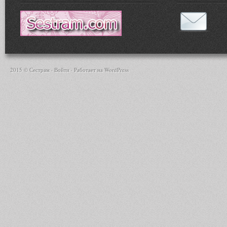
2015 © Сестрам ·
Войти
· Работает на
WordPress