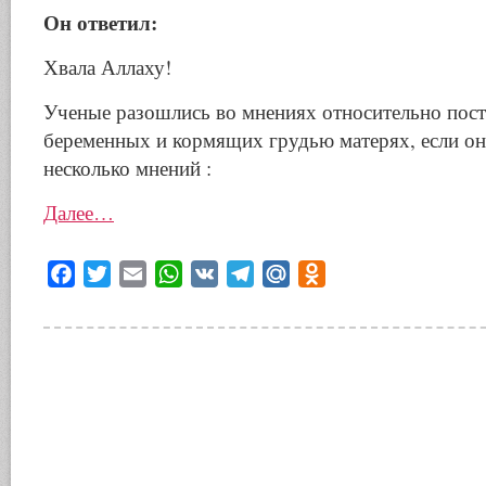
Он ответил:
Хвала Аллаху!
Ученые разошлись во мнениях относительно пост
беременных и кормящих грудью матерях, если они
несколько мнений :
Далее…
Facebook
Twitter
Email
WhatsApp
VK
Telegram
Mail.Ru
Odnoklassniki