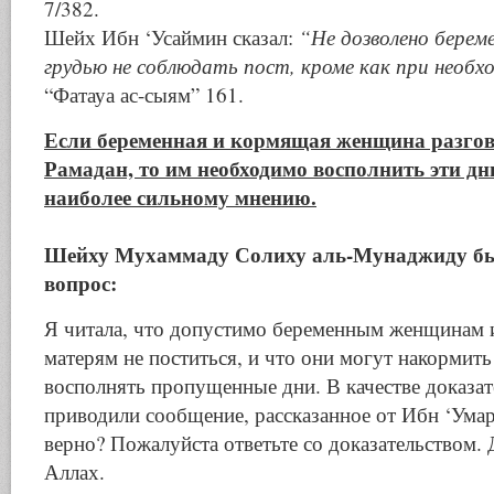
7/382.
Шейх Ибн ‘Усаймин сказал:
“Не дозволено берем
грудью не соблюдать пост, кроме как при необ
“Фатауа ас-сыям” 161.
Если беременная и кормящая женщина разгов
Рамадан, то им необходимо восполнить эти дн
наиболее сильному мнению.
Шейху Мухаммаду Солиху аль-Мунаджиду бы
вопрос:
Я читала, что допустимо беременным женщинам
матерям не поститься, и что они могут накормит
восполнять пропущенные дни. В качестве доказат
приводили сообщение, рассказанное от Ибн ‘Умар
верно? Пожалуйста ответьте со доказательством. 
Аллах.