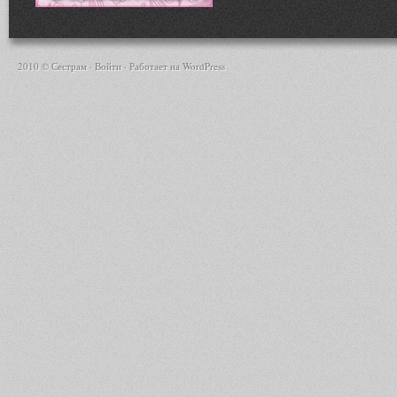
2010 © Сестрам ·
Войти
· Работает на
WordPress