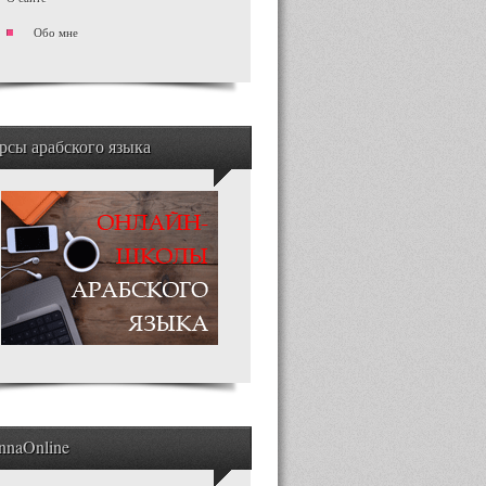
Обо мне
рсы арабского языка
nnaOnline