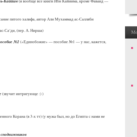
ль-Каййим
(и вообще все книги Ибн Кайиима, кроме Фаваид —
ние пятого халифа, автор Али Мухаммад ас-Салляби
. ас-Са‘ди, (пер. А. Нирша)
М
пособие №2
(«Единобожие» — пособие №1 — у нас, кажется,
е
(звучит интригующе :) )
ного Корана (в 3-х тт) (у мужа был, но до Египта с нами не
й сподвижников