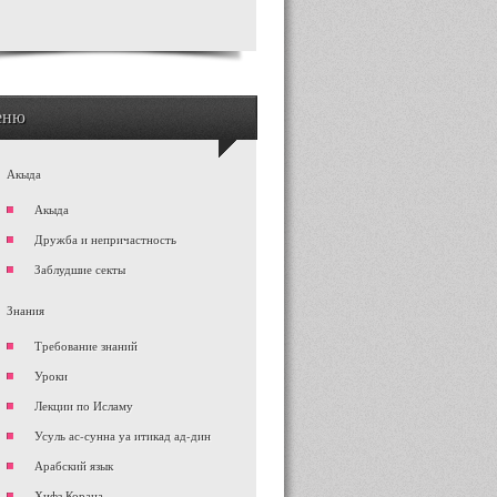
еню
Акыда
Акыда
Дружба и непричастность
Заблудшие секты
Знания
Требование знаний
Уроки
Лекции по Исламу
Усуль ас-сунна уа итикад ад-дин
Арабский язык
Хифз Корана