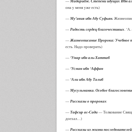
—
Мадаридж. Степени идущих Ибн а
она у меня уже есть)
—
Му’авия ибн Абу Суфьян.
Жизнеописа
—
Радость сердец благочестивых
. ‘А
—
Жизнеописание Пророка: Учебное 
есть. Надо проверить)
—
‘Умар ибн аль-Хаттаб
—
‘Усман ибн ‘Аффан
—
‘Али ибн Абу Талиб
—
Мусульманка. Особое благословени
—
Рассказы о пророках
—
Тафсир ас-Сади
— Толкование Священ
доехал…)
—
Рассказы из жизни последователе