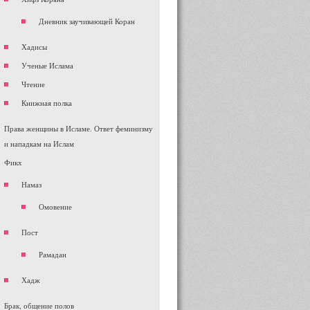
Дневник заучивающей Коран
Хадисы
Ученые Ислама
Чтение
Книжная полка
Права женщины в Исламе. Ответ феминизму
и нападкам на Ислам
Фикх
Намаз
Омовение
Пост
Рамадан
Хадж
Брак, общение полов