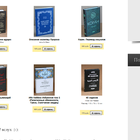
По
вслух :) ):