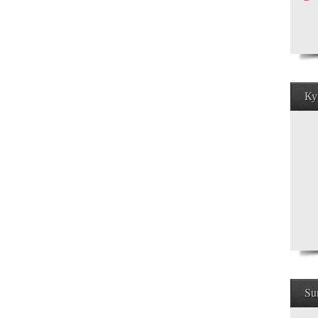
Ку
Su