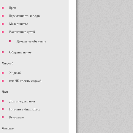
Брак
Беременность и роды
Материнство
Воспитание детей
Домашнее обучение
Общение полов
Хиджаб
Хиджаб
как НЕ носить хиджаб
Дом
Дом мусульманки
Готовим с бисмиЛлях
Рукоделие
Женское