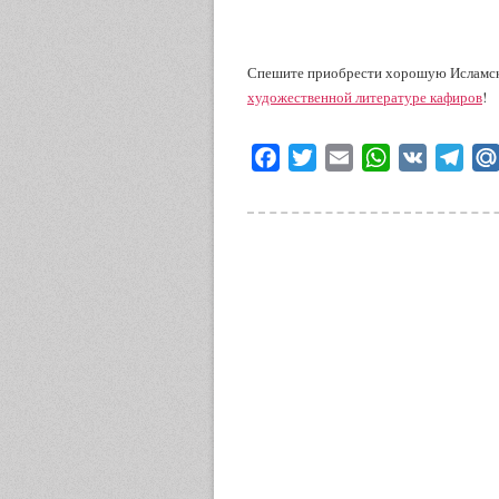
Спешите приобрести хорошую Исламску
художественной литературе кафиров
!
Facebook
Twitter
Email
WhatsApp
VK
Tele