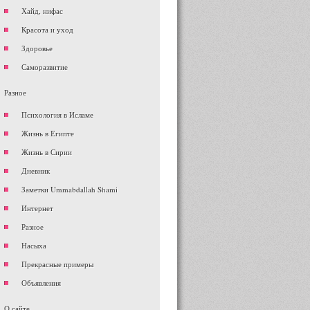
Хайд, нифас
Красота и уход
Здоровье
Саморазвитие
Разное
Психология в Исламе
Жизнь в Египте
Жизнь в Сирии
Дневник
Заметки Ummabdallah Shami
Интернет
Разное
Насыха
Прекрасные примеры
Объявления
О сайте