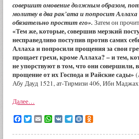
совершит омовение должным образом, по
молитву в два рак’ата и попросит Аллаха
обязательно простит его».
Затем он прочит
«Тем же, которые, совершив мерзкий пост
несправедливо поступив против самих себ
Аллаха и попросили прощения за свои грех
прощает грехи, кроме Аллаха? – и тем, ко
не упорствуют в том, что они совершили, 
прощение от их Господа и Райские сады»
(
Абу Дауд 1521, ат-Тирмизи 406, Ибн Маджах
Далее…
Facebook
Twitter
Email
WhatsApp
VK
Telegram
Mail.Ru
Odnoklassniki