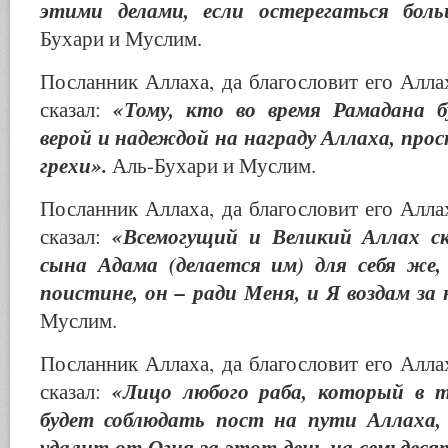
этими делами, если остерегаться боль
Бухари и Муслим.
Посланник Аллаха, да благословит его Аллах
«Тому, кто во время Рамадана б
сказал:
верой и надеждой на награду Аллаха, про
грехи».
Аль-Бухари и Муслим.
Посланник Аллаха, да благословит его Аллах
«Всемогущий и Великий Аллах ск
сказал:
сына Адама (делается им) для себя же, 
поистине, он – ради Меня, и Я воздам за 
Муслим.
Посланник Аллаха, да благословит его Аллах
«Лицо любого раба, который в т
сказал:
будет соблюдать пост на пути Аллаха,
удалит от Огня за этот день на семьдеся