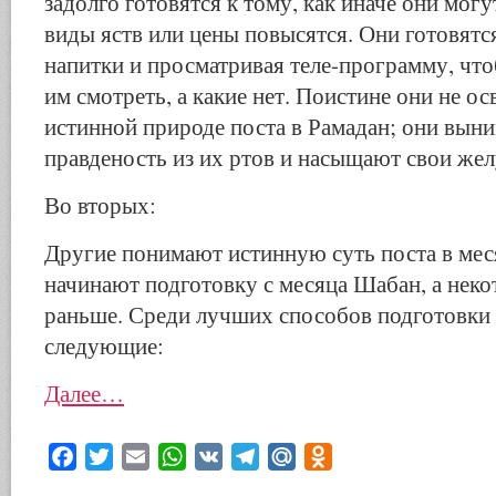
задолго готовятся к тому, как иначе они могу
виды яств или цены повысятся. Они готовятс
напитки и просматривая теле-программу, что
им смотреть, а какие нет. Поистине они не о
истинной природе поста в Рамадан; они вын
правденость из их ртов и насыщают свои желу
Во вторых:
Другие понимают истинную суть поста в мес
начинают подготовку с месяца Шабан, а нек
раньше. Среди лучших способов подготовки 
следующие:
Далее…
Facebook
Twitter
Email
WhatsApp
VK
Telegram
Mail.Ru
Odnoklassniki