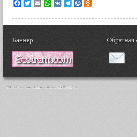
Facebook
Twitter
Email
WhatsApp
VK
Telegram
Mail.Ru
Odnoklassniki
Баннер
Обратная 
2010 © Сестрам ·
Войти
· Работает на
WordPress