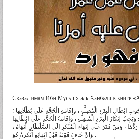
Сказал имам Ибн Муфлих аль Ханбали в книге «
 وَيَجِبُ إنْكَارُ الْبِدَعِ الْمُضِلَّةِ ، وَإِقَامَةُ الْحُجَّةِ عَلَى إبْطَالِهَا
أَوْ رَدَّهَا ، وَمَنْ قَدَرَ عَلَى إنْهَاءِ الْمُنْكَرِ إلَى السُّلْطَانِ أَنْهَاهُ
وَإِنْ خَافَ فَوْتَهُ قَبْلَ إنْهَائِهِ أَنْكَرَهُ هُوَ .