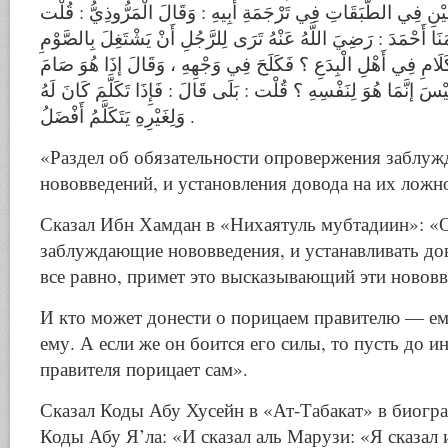
ْنِ فِي الطَّبَقَاتِ فِي تَرْجَمَةِ أَبِيهِ : وَقَالَ الْمَرُّوذِيُّ : قُلْت
مَنَا أَحْمَدَ : رَضِيَ اللَّهُ عَنْهُ تَرَى لِلرَّجُلِ أَنْ يَشْتَغِلَ بِالصَّوْمِ
لَامِ فِي أَهْلِ الْبِدَعِ ؟ فَكَلَحَ فِي وَجْهِهِ ، وَقَالَ إذَا هُوَ صَامَ
ْسَ إنَّمَا هُوَ لِنَفْسِهِ ؟ قُلْت : بَلَى قَالَ : فَإِذَا تَكَلَّمَ كَانَ لَهُ
وَلِغَيْرِهِ يَتَكَلَّمُ أَفْضَلُ .
«Раздел об обязательности опровержения заблу
нововведений, и установления довода на их ложн
Сказал Ибн Хамдан в «Нихаятуль мубтадиин»: «
заблуждающие нововведения, и устанавливать дов
все равно, примет это высказывающий эти нововв
И кто может донести о порицаем правителю — ем
ему. А если же он боится его силы, то пусть до 
правителя порицает сам».
Сказал Коды Абу Хусейн в «Ат-Табакат» в биогра
Коды Абу Я’ла: «И сказал аль Марузи: «Я сказал