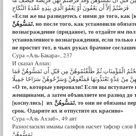
فَرَضْتُمْ إَلاَّ أَن يَعْفُونَ أَوْ يَعْفُوَ الَّذِي بِيَدِهِ عُقْدَةُ النِّكَاحِ
«Если же вы разведетесь с ними до того, как [
تَمَسُّوهُنَّ, но после того, как установили обязательное
вознаграждение (приданое), то отдайте им по
установленного вознаграждения, если только 
не простит тот, в чьих руках брачное соглаше
Сура «Аль-Бакара», 237
И сказал Аллах:
 نَكَحْتُمُ الْمُؤْمِنَاتِ ثُمَّ طَلَّقْتُمُوهُنَّ مِن قَبْلِ أَن تَمَسُّوهُنَّ فَمَا
هِنَّ مِنْ عِدَّةٍ تَعْتَدُّونَهَا فَمَتِّعُوهُنَّ وَسَرِّحُوهُنَّ سَرَاحًا جَمِيلًا
«О те, которые уверовали! Если вы вступаете
женщинами, а затем объявляете им развод до 
[коснулись] их تَمَسُّوهُنَّ, то они не обязаны перед вами выжидать
срок. Одарите их и отпустите их красиво»
Сура «Аль Ахзаб», 49 аят
Разногласили имамы саляфов насчет тафсир слов
تَمَسُّوهُنَّ