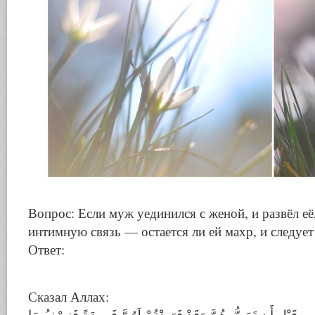
Вопрос: Если муж уединился с женой, и развёл её,
интимную связь — остается ли ей махр, и следует
Ответ:
Сказал Аллах:
مِن قَبْلِ أَن تَمَسُّوهُنَّ وَقَدْ فَرَضْتُمْ لَهُنَّ فَرِيضَةً فَنِصْفُ مَا