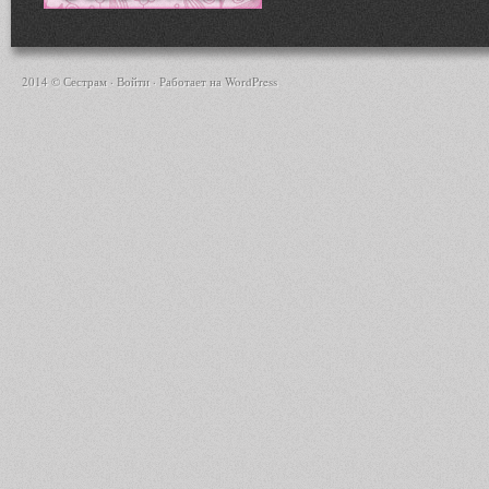
2014 © Сестрам ·
Войти
· Работает на
WordPress