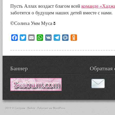
Пусть Аллах воздаст благом всей
команде «Хадж
заботятся о будущем наших детей вместе с нами.
©️Солиха Умм Муса🌷
Facebook
Twitter
Email
WhatsApp
VK
Telegram
Mail.Ru
Odnoklassniki
Баннер
Обратная 
2019 © Сестрам ·
Войти
· Работает на
WordPress