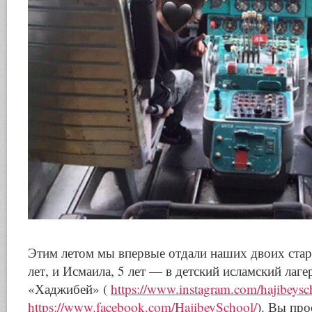
Этим летом мы впервые отдали наших двоих ста
лет, и Исмаила, 5 лет — в детский исламский лаг
«Хаджибей» (
https://www.instagram.com/hajibeysc
https://www.facebook.com/HajibeySchool/
). Вы про