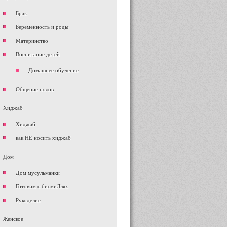
Брак
Беременность и роды
Материнство
Воспитание детей
Домашнее обучение
Общение полов
Хиджаб
Хиджаб
как НЕ носить хиджаб
Дом
Дом мусульманки
Готовим с бисмиЛлях
Рукоделие
Женское