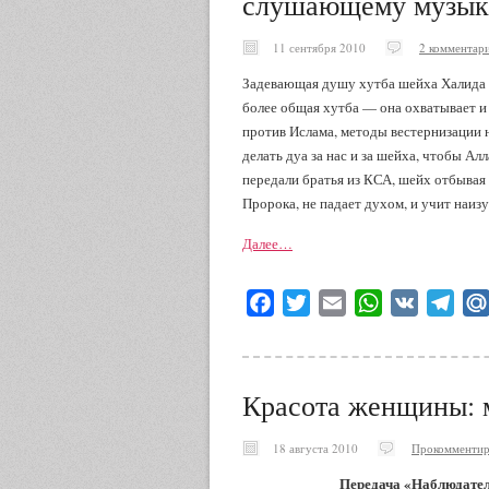
слушающему музык
11 сентября 2010
2 комментар
Задевающая душу хутба шейха Халида ар
более общая хутба — она охватывает и
против Ислама, методы вестернизации 
делать дуа за нас и за шейха, чтобы Ал
передали братья из КСА, шейх отбывая 
Пророка, не падает духом, и учит наиз
Далее…
Facebook
Twitter
Email
WhatsApp
VK
Tele
Красота женщины: 
18 августа 2010
Прокомментир
Передача «Наблюдате