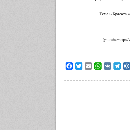
Тема: «Красота 
[youtube=http:
Facebook
Twitter
Email
WhatsApp
VK
Tele