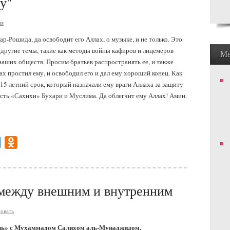
у"
ия
-Рошида, да освободит его Аллах, о музыке, и не только. Это
 другие темы, такие как методы войны кафиров и лицемеров
М
наших обществ. Просим братьев распространять ее, и также
лах простил ему, и освободил его и дал ему хороший конец. Как
15 летний срок, который назначали ему враги Аллаха за защиту
усть «Сахихи» Бухари и Муслима. Да облегчит ему Аллах! Амин.
gram
Mail.Ru
Odnoklassniki
между внешним и внутренним
овать
ль» с Мухаммадом Салихом аль-Мунаджидом.