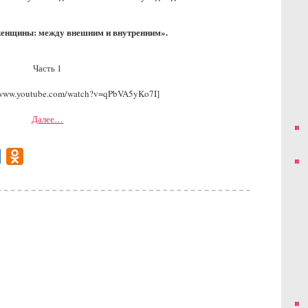
женщины: между внешним и внутренним».
Часть 1
//www.youtube.com/watch?v=qPbVA5yKo7I]
Далее…
gram
Mail.Ru
Odnoklassniki