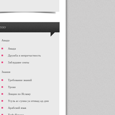
еню
Акыда
Акыда
Дружба и непричастность
Заблудшие секты
Знания
Требование знаний
Уроки
Лекции по Исламу
Усуль ас-сунна уа итикад ад-дин
Арабский язык
Хифз Корана