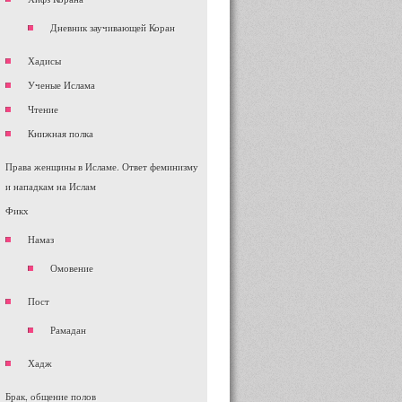
Дневник заучивающей Коран
Хадисы
Ученые Ислама
Чтение
Книжная полка
Права женщины в Исламе. Ответ феминизму
и нападкам на Ислам
Фикх
Намаз
Омовение
Пост
Рамадан
Хадж
Брак, общение полов