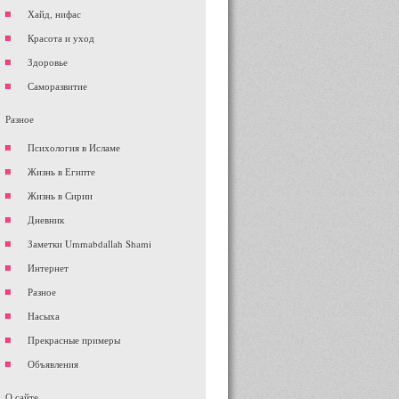
Хайд, нифас
Красота и уход
Здоровье
Саморазвитие
Разное
Психология в Исламе
Жизнь в Египте
Жизнь в Сирии
Дневник
Заметки Ummabdallah Shami
Интернет
Разное
Насыха
Прекрасные примеры
Объявления
О сайте