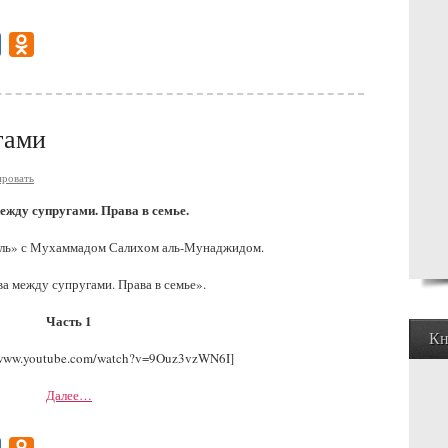
gram
Mail.Ru
Odnoklassniki
гами
ровать
ежду супругами. Права в семье.
ль» с Мухаммадом Салихом аль-Мунаджидом.
а между супругами. Права в семье».
Часть 1
Кн
/www.youtube.com/watch?v=9Ouz3vzWN6I]
Далее…