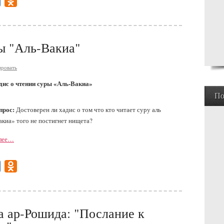
gram
Mail.Ru
Odnoklassniki
ы "Аль-Вакиа"
ровать
дис о чтении суры «Аль-Вакиа»
По
прос:
Достоверен ли хадис о том что кто читает суру аль
акиа» того не постигнет нищета?
лее…
gram
Mail.Ru
Odnoklassniki
а ар-Рошида: "Послание к