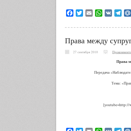
Facebook
Twitter
Email
WhatsApp
VK
Tele
Права между супру
27 сентября 2010
Прокомменти
Права м
Передача «Наблюдате
Тема: «Прав
[youtube=http:/