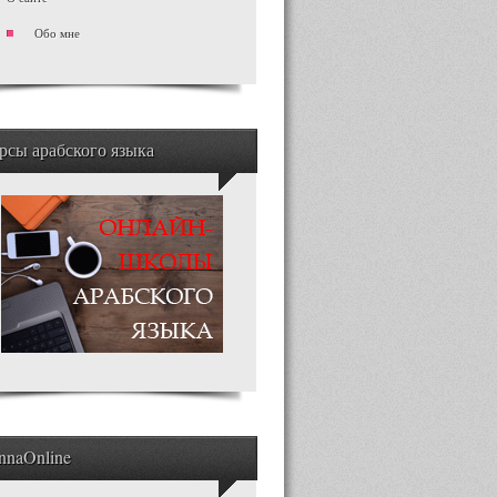
Обо мне
рсы арабского языка
nnaOnline