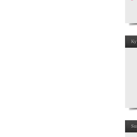
Ку
Su