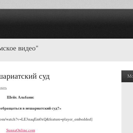
мское видео"
шариатский суд
Мо
вать
Шейх Альбани:
обращаться в нешариатский суд?»
.com/watch?v=LE3naqEm0xQ&feature=player_embedded]
SunnaOnline.com