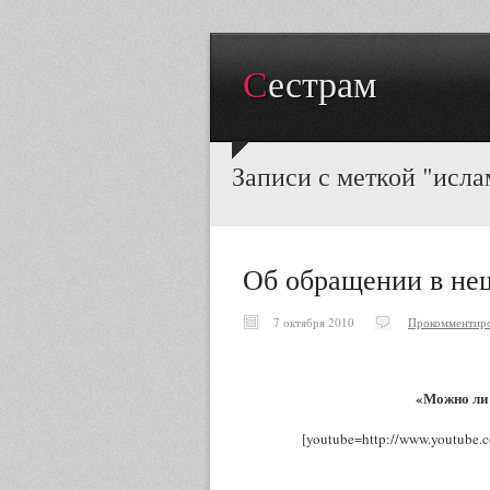
Сестрам
Записи с меткой "исла
Об обращении в не
7 октября 2010
Прокомментиро
«Можно ли 
[youtube=http://www.youtube