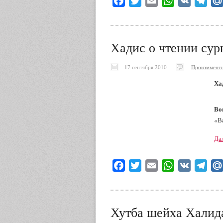
Facebook
Twitter
Email
WhatsApp
VK
Tele
Хадис о чтении сур
17 сентября 2010
Прокомменти
Ха
Во
«В
Да
Facebook
Twitter
Email
WhatsApp
VK
Tele
Хутба шейха Халид