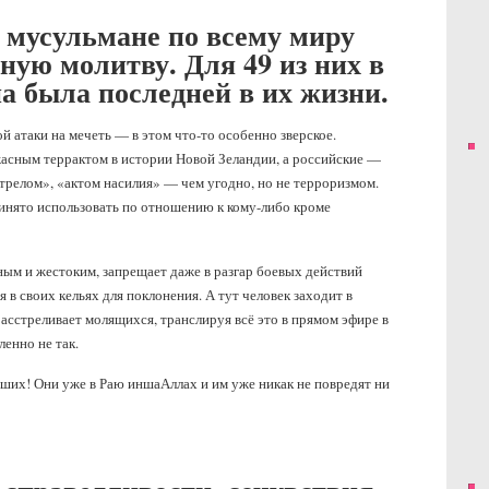
 мусульмане по всему миру
ую молитву. Для 49 из них в
а была последней в их жизни.
й атаки на мечеть — в этом что-то особенно зверское.
сным террактом в истории Новой Зеландии, а российские —
трелом», «актом насилия» — чем угодно, но не терроризмом.
ринято использовать по отношению к кому-либо кроме
ым и жестоким, запрещает даже в разгар боевых действий
 в своих кельях для поклонения. А тут человек заходит в
асстреливает молящихся, транслируя всё это в прямом эфире в
енно не так.
ших! Они уже в Раю иншаАллах и им уже никак не повредят ни