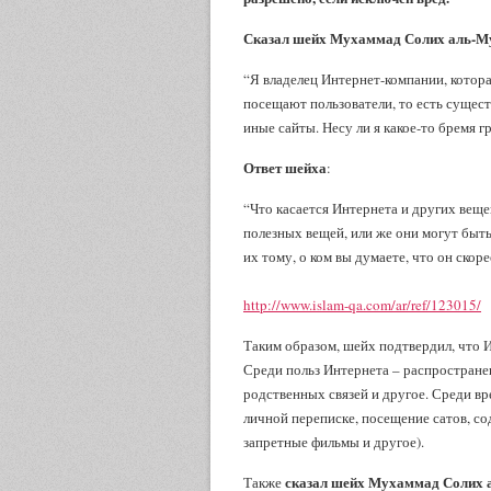
Сказал шейх Мухаммад Солих аль-М
“Я владелец Интернет-компании, котора
посещают пользователи, то есть сущест
иные сайты. Несу ли я какое-то бремя г
Ответ шейха
:
“Что касается Интернета и других вещ
полезных вещей, или же они могут быт
их тому, о ком вы думаете, что он скоре
http://www.islam-qa.com/ar/ref/123015/
Таким образом, шейх подтвердил, что И
Среди польз Интернета – распростране
родственных связей и другое. Среди в
личной переписке, посещение сатов, с
запретные фильмы и другое).
сказал шейх Мухаммад Солих а
Также