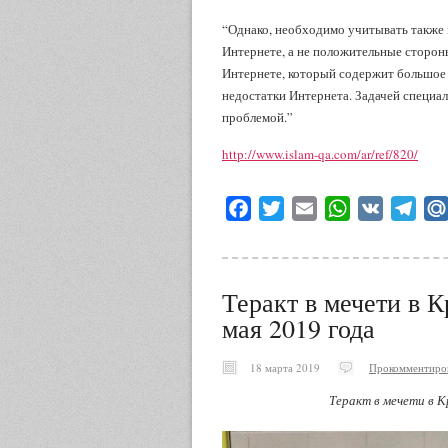
“Однако, необходимо учитывать также 
Интернете, а не положительные стороны
Интернете, который содержит большое з
недостатки Интернета. Задачей специал
проблемой.”
http://www.islam-qa.com/ar/ref/820/
Facebook
Twitter
Email
WhatsApp
VK
Tele
Теракт в мечети в К
мая 2019 года
18 марта 2019
Прокомментиро
Теракт в мечети в К