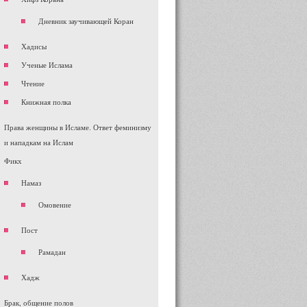
Дневник заучивающей Коран
Хадисы
Ученые Ислама
Чтение
Книжная полка
Права женщины в Исламе. Ответ феминизму
и нападкам на Ислам
Фикх
Намаз
Омовение
Пост
Рамадан
Хадж
Брак, общение полов