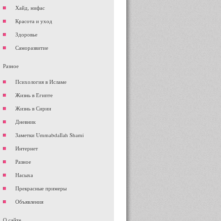
Хайд, нифас
Красота и уход
Здоровье
Саморазвитие
Разное
Психология в Исламе
Жизнь в Египте
Жизнь в Сирии
Дневник
Заметки Ummabdallah Shami
Интернет
Разное
Насыха
Прекрасные примеры
Объявления
О сайте