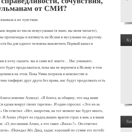
 справедливости, сочувствия,
сульманам от СМИ?
 взывала к их чувствам.
м людям из числа немусульман (я знаю, вы меня читаете),
ны пропаганды и взглянуть на Ислам и мусульман по-другому.
Ку
хотя бы для одного человека выключить Первый канал и
м я хочу сказать: вы и сами всё знаете… Нас унижают,
это будет продолжаться, пока мы не вернемся к Исламу в том
еденимся на этом. Пока Умма погрязла в невежестве и
нна такфирят друг друга без права, нас будут продолжать есть
благословение Аллаха): «Я боюсь за общину, что над вами
я едоки вокруг своих тарелок». И один спросил: «Это из-за
 Он ответил: «Нет, напротив, на тот момент вас будет много,
 И Аллах уберет из сердец ваших врагов страх к вам, а в ваши
Su
: «О, посланник Аллах, а что такое «Вахн»?». Он ответил:
ерти». (Передал Абу Дауд, хадис хороший по сумме его путей)