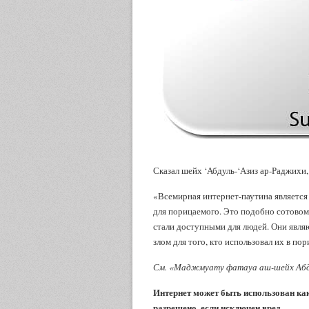
Сказал шейх ‘Абдуль-‘Азиз ар-Раджихи,
«Всемирная интернет-паутина является о
для порицаемого. Это подобно сотовом
стали доступными для людей. Они являют
злом для того, кто использовал их в пор
См. «Маджмуату фатауа аш-шейх Абду
Интернет может быть использован как
разрешено, если исключен вред.