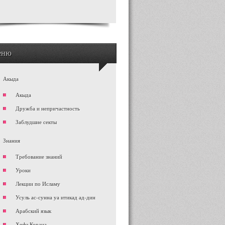
еню
Акыда
Акыда
Дружба и непричастность
Заблудшие секты
Знания
Требование знаний
Уроки
Лекции по Исламу
Усуль ас-сунна уа итикад ад-дин
Арабский язык
Хифз Корана