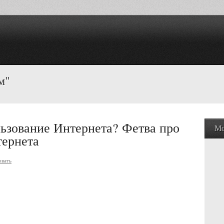
м"
ьзование Интернета? Фетва про
Мо
тернета
вать