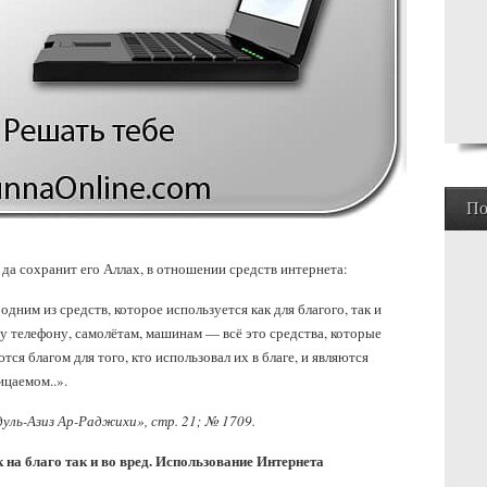
По
 да сохранит его Аллах, в отношении средств интернета:
дним из средств, которое используется как для благого, так и
у телефону, самолётам, машинам — всё это средства, которые
ся благом для того, кто использовал их в благе, и являются
ицаемом..».
ль-Азиз Ар-Раджихи», стр. 21; № 1709.
 на благо так и во вред. Использование Интернета