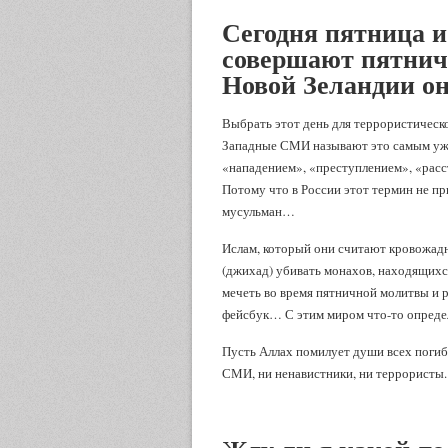
Сегодня пятница и
совершают пятничн
Новой Зеландии он
Выбрать этот день для террористическо
Западные СМИ называют это самым ужа
«нападением», «преступлением», «расс
Потому что в России этот термин не п
мусульман…
Ислам, который они считают кровожадн
(джихад) убивать монахов, находящихся
мечеть во время пятничной молитвы и р
фейсбук… С этим миром что-то определ
Пусть Аллах помилует души всех погиб
СМИ, ни ненавистники, ни террористы.