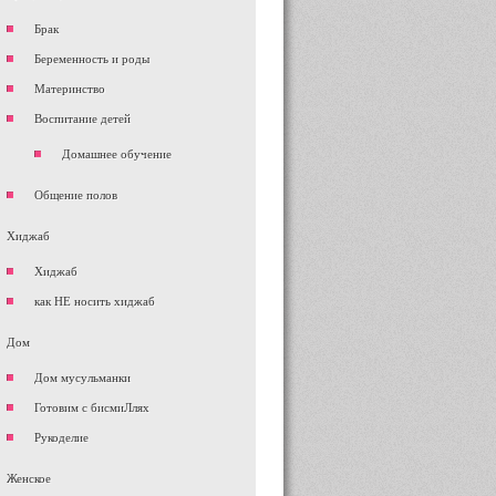
Брак
Беременность и роды
Материнство
Воспитание детей
Домашнее обучение
Общение полов
Хиджаб
Хиджаб
как НЕ носить хиджаб
Дом
Дом мусульманки
Готовим с бисмиЛлях
Рукоделие
Женское