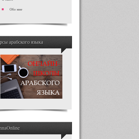
Обо мне
рсы арабского языка
nnaOnline