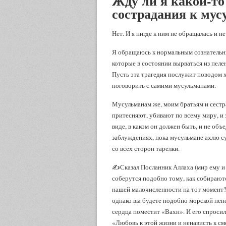
Жду ли я какой-то
сострадания к му
Нет. И я нигде к ним не обращалась и не
Я обращаюсь к нормальным сознательны
которые в состоянии вырваться из пеле
Пусть эта трагедия послужит поводом 
поговорить с самими мусульманами.
Мусульманам же, моим братьям и сестра
притесняют, убивают по всему миру, и 
виде, в каком он должен быть, и не объ
заблуждениях, пока мусульмане ахлю су
со всех сторон тарелки.
✍️Сказал Посланник Аллаха (мир ему и 
соберутся подобно тому, как собираютс
нашей малочисленности на тот момент?»
однако вы будете подобно морской пене.
сердца поместит «Вахн». И его спросили
«Любовь к этой жизни и ненависть к см