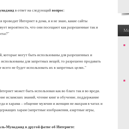
унаджид
вопрос
в ответ на следующий
:
я проводит Интернет в дома, и я не знаю, какие сайты
вует вероятность, что они посещают как разрешенные так и
М
реха?”
ей, которые могут быть использованы для разрешенных и
ь использованы для запретных вещей, то разрешено продавать
е всего не будет использовать их в запретных целях.”
нтернет может быть использован как во благо так и во вреди.
ние исламских знаний, чтение книг и обучение, поддержание
реда и харама – общение мужчин и женщин не-махрам в чатах и
одержащих харам (запретные изображения, азартные игры,
ль-Мунаджид в другой фатве об Интернете
: