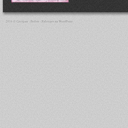
2016 © Сестрам ·
Войти
· Работает на
WordPress