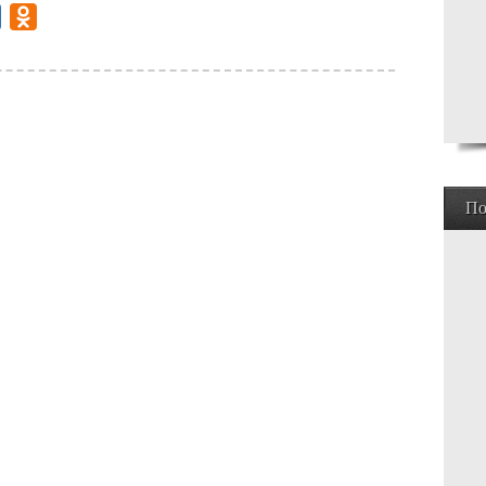
gram
Mail.Ru
Odnoklassniki
По