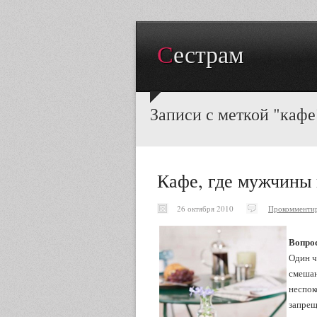
Сестрам
Записи с меткой "кафе
Кафе, где мужчины
26 октября 2010
Прокомменти
Вопро
Один ч
смешан
неспок
запрещ