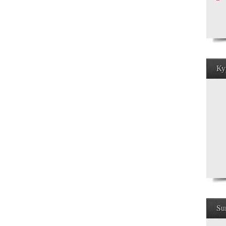
Ку
Su