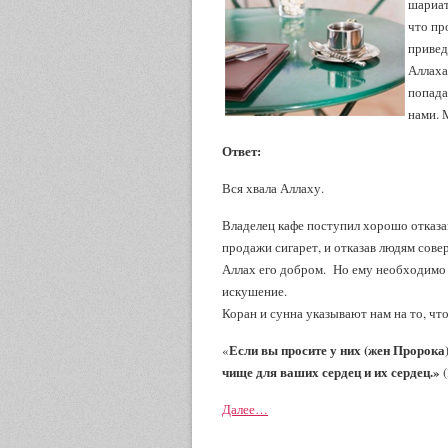
шариат
что пр
привед
Аллаха
попада
нами. 
Ответ:
Вся хвала Аллаху.
Владелец кафе поступил хорошо отказа
продажи сигарет, и отказав людям сове
Аллах его добром. Но ему необходимо 
искушение.
Коран и сунна указывают нам на то, чт
Если вы просите у них (жен Пророка)
«
чище для ваших сердец и их сердец.»
(
Далее…