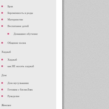
Брак
Беременность и роды
Материнство
Воспитание детей
Домашнее обучение
Общение полов
Хиджаб
Хиджаб
как НЕ носить хиджаб
Дом
Дом мусульманки
Готовим с бисмиЛлях
Рукоделие
Женское