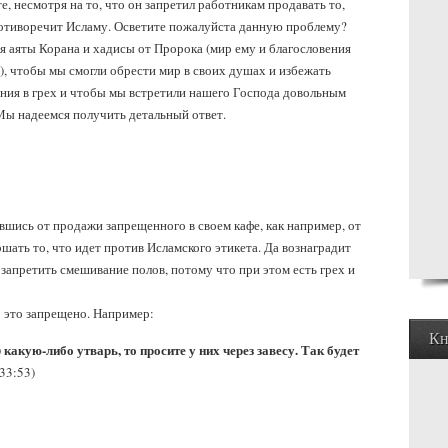
е, несмотря на то, что он запретил работникам продавать то,
отиворечит Исламу. Осветите пожалуйста данную проблему?
я аяты Корана и хадисы от Пророка (мир ему и благословения
), чтобы мы смогли обрести мир в своих душах и избежать
ния в грех и чтобы мы встретили нашего Господа довольным
Мы надеемся получить детальный ответ.
вшись от продажи запрещенного в своем кафе, как например, от
ршать то, что идет против Исламского этикета. Да вознаградит
запретить смешивание полов, потому что при этом есть грех и
о это запрещено. Например:
Кн
 какую-либо утварь, то просите у них через завесу. Так будет
33:53)