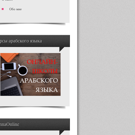
Обо мне
рсы арабского языка
nnaOnline