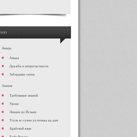
еню
Акыда
Акыда
Дружба и непричастность
Заблудшие секты
Знания
Требование знаний
Уроки
Лекции по Исламу
Усуль ас-сунна уа итикад ад-дин
Арабский язык
Хифз Корана