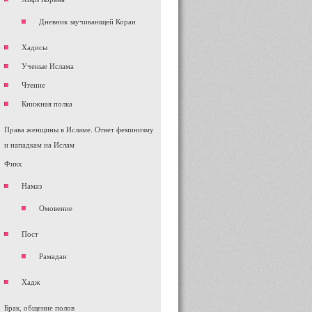
Дневник заучивающей Коран
Хадисы
Ученые Ислама
Чтение
Книжная полка
Права женщины в Исламе. Ответ феминизму
и нападкам на Ислам
Фикх
Намаз
Омовение
Пост
Рамадан
Хадж
Брак, общение полов