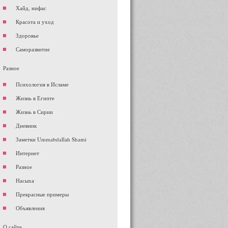
Хайд, нифас
Красота и уход
Здоровье
Саморазвитие
Разное
Психология в Исламе
Жизнь в Египте
Жизнь в Сирии
Дневник
Заметки Ummabdallah Shami
Интернет
Разное
Насыха
Прекрасные примеры
Объявления
О сайте