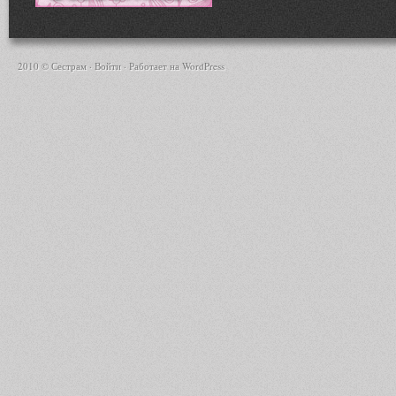
2010 © Сестрам ·
Войти
· Работает на
WordPress