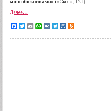
многобожниками»
(«Скот», 121).
Далее…
Facebook
Twitter
Email
WhatsApp
VK
Telegram
Mail.Ru
Odnoklassniki