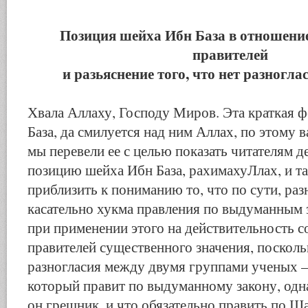
Позиция шейха Ибн База в отношени
правителей
и разьяснение того,
что нет разногла
Хвала Аллаху, Господу Миров. Эта краткая ф
База, да смилуется над ним Аллах, по этому 
мы перевели ее с целью показать читателям 
позицию шейха Ибн База, рахимахуЛлах, и т
приблизить к пониманию то, что по сути, ра
касательно хукма правления по выдуманным 
при применении этого на действительность 
правителей существенного значения, посколь
разногласия между двумя группами ученых —
который правит по выдуманному закону, одна
он грешник, и что обязательно править по Ша