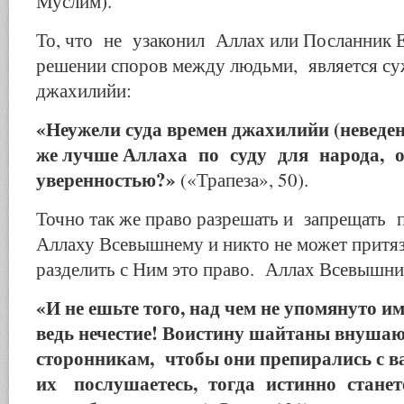
Муслим).
То, что не узаконил Аллах или Посланник Е
решении споров между людьми, является су
джахилийи:
«Неужели суда времен джахилийи (неведен
же лучше Аллаха по суду для народа,
уверенностью?»
(«Трапеза», 50).
Точно так же право разрешать и запрещать
Аллаху Всевышнему и никто не может притяз
разделить с Ним это право. Аллах Всевышний
«И не ешьте того, над чем не упомянуто и
ведь нечестие! Воистину шайтаны внушаю
сторонникам, чтобы они препирались с 
их послушаетесь, тогда истинно стане