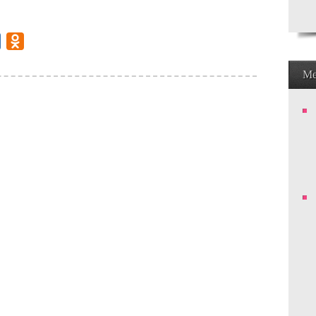
gram
Mail.Ru
Odnoklassniki
М