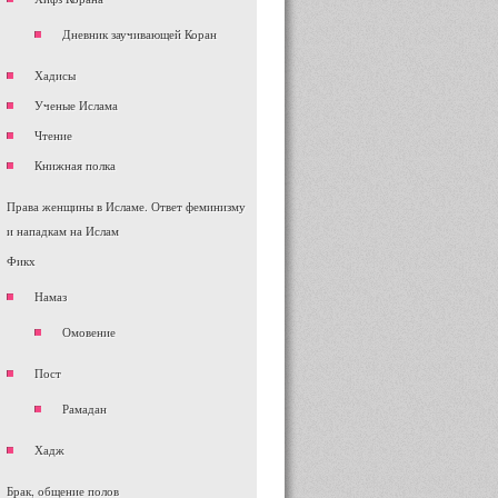
Дневник заучивающей Коран
Хадисы
Ученые Ислама
Чтение
Книжная полка
Права женщины в Исламе. Ответ феминизму
и нападкам на Ислам
Фикх
Намаз
Омовение
Пост
Рамадан
Хадж
Брак, общение полов