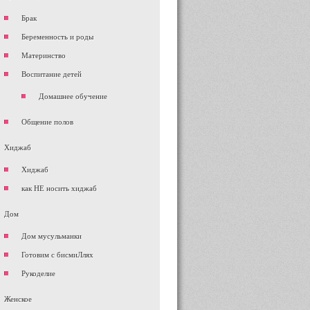
Брак
Беременность и роды
Материнство
Воспитание детей
Домашнее обучение
Общение полов
Хиджаб
Хиджаб
как НЕ носить хиджаб
Дом
Дом мусульманки
Готовим с бисмиЛлях
Рукоделие
Женское