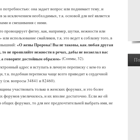
о потребностью: она задает вопрос или поднимает тему, и
ев за исключением необходимых, т.к. основой для неё является
нами и смешивания с ними.
что провоцирует фитну, как, например, шутки, нежности или
 или использование смайликов, т.к. это ведет к соблазну того, в
«О жены Пророка! Вы не таковы, как любая другая
севышний:
 то не проявляйте нежности в речах, дабы не возжелал вас
м, а говорите достойным образом»
(Сонмы, 32).
По
лектронный адрес и вступать в личную переписку с кем-то из
, т.к. подобная переписка чаще всего приводит к сердечной
у (см. вопросы 34841 и 82460).
щины участвовать только в женских форумах, и это более
их форумов увеличилось, и их вполне достаточно. Если же ей
в общих форумах, то для нее предпочтительней выбрать имя, не