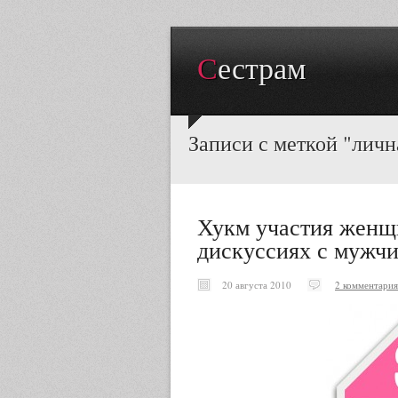
Сестрам
Записи с меткой "личн
Хукм участия женщ
дискуссиях с мужч
20 августа 2010
2 комментария