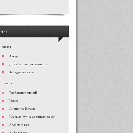
еню
Акыда
Акыда
Дружба и непричастность
Заблудшие секты
Знания
Требование знаний
Уроки
Лекции по Исламу
Усуль ас-сунна уа итикад ад-дин
Арабский язык
Хифз Корана