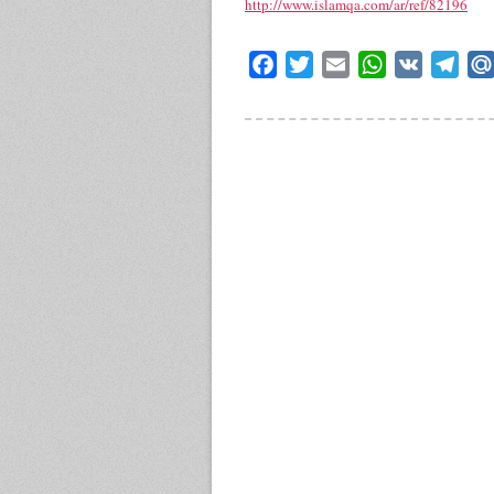
http://www.islamqa.com/ar/ref/82196
Facebook
Twitter
Email
WhatsApp
VK
Tele