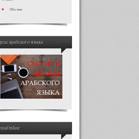
Обо мне
рсы арабского языка
nnaOnline