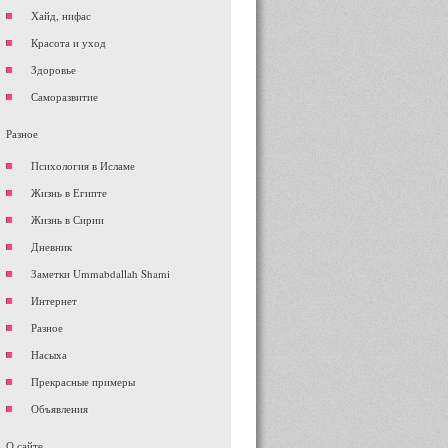
Хайд, нифас
Красота и уход
Здоровье
Саморазвитие
Разное
Психология в Исламе
Жизнь в Египте
Жизнь в Сирии
Дневник
Заметки Ummabdallah Shami
Интернет
Разное
Насыха
Прекрасные примеры
Объявления
О сайте