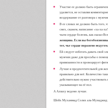
Участие ее должно быть ограничен
удаляется, не оставляя комментари
воздержание от разговора с мужчи
В ее словах не должно быть того, 
смех, скажем, написание «ха-ха-ха!»
чьем сердце болезнь, как сказал В
женщина. Если вы богобоязненны,
тот, чье сердце поражено недуго
Ей следует избегать давать свой э
мужчин даже для просьбы о помощи
привязанности и провоцирует фитн
Лучше и предпочтительней для жен
правильно для неё. Количество так
действительно нужно участвовать 
указывающее на её пол.
А Аллаху ведомо лучше.
Шейх Мухаммад Солих аль-Мунаджид