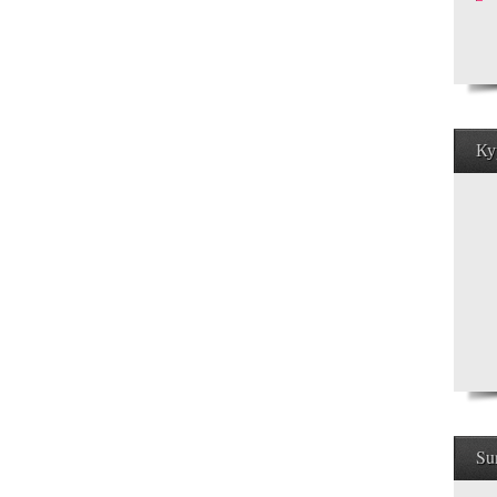
Ку
Su