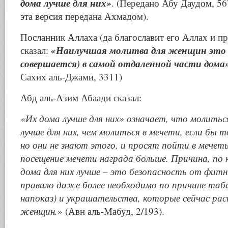
дома лучше для них»
. (Передано Абу Даудом, 5
эта версия передана Ахмадом).
Посланник Аллаха (да благославит его Аллах и пр
«Наилучшая молитва для женщин это 
сказал:
совершается) в самой отдаленной части дома
Сахих аль-Джами, 3311)
Абд аль-Азим Абаади сказал:
«Их дома лучше для них» означает, что молиться
лучше для них, чем молиться в мечети, если бы т
но они не знают этого, и просят пойти в мечеть
посещение мечети награда больше. Причина, по
дома для них лучше – это безопасность от фитн
правило даже более необходимо по причине та
напоказ) и украшательства, которые сейчас ра
женщин.
» (Авн аль-Мабуд, 2/193).