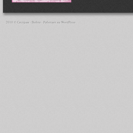
2010 © Сестрам ·
Войти
· Работает на
WordPress