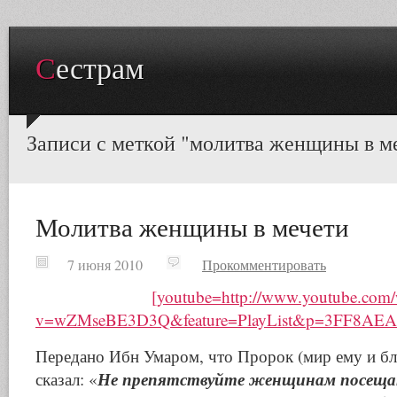
Сестрам
Записи с меткой "молитва женщины в м
Молитва женщины в мечети
7 июня 2010
Прокомментировать
[youtube=http://www.youtube.com/
v=wZMseBE3D3Q&feature=PlayList&p=3FF8AEA0
Передано Ибн Умаром, что Пророк (мир ему и бл
Не препятствуйте женщинам посещат
сказал: «