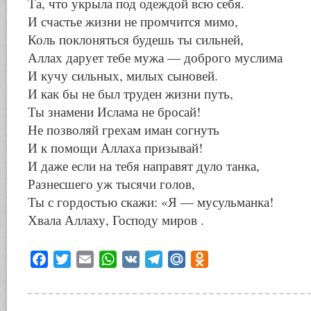
Та, что укрыла под одеждой всю себя.
И счастье жизни не промчится мимо,
Коль поклоняться будешь ты сильней,
Аллах дарует тебе мужа — доброго муслима
И кучу сильных, милых сыновей.
И как бы не был труден жизни путь,
Ты знамени Ислама не бросай!
Не позволяй грехам иман согнуть
И к помощи Аллаха призывай!
И даже если на тебя направят дуло танка,
Разнесшего уж тысячи голов,
Ты с гордостью скажи: «Я — мусульманка!
Хвала Аллаху, Господу миров .
Facebook
Twitter
Email
WhatsApp
VK
Telegram
Mail.Ru
Odnoklassniki