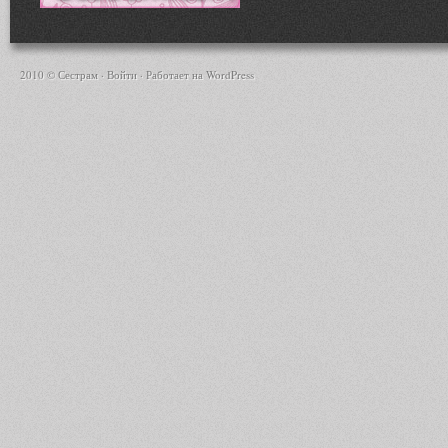
2010 © Сестрам ·
Войти
· Работает на
WordPress