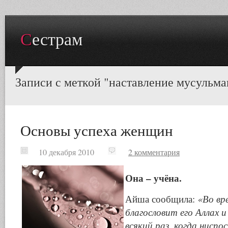
Сестрам
Записи с меткой "наставление мусульм
Основы успеха женщин
10 декабря 2010
2 комментария
Она – учёна.
Айша сообщила:
«Во вр
благословит его Аллах 
всякий раз, когда ниспо