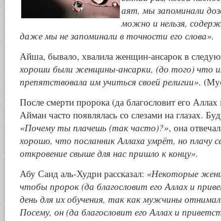
аят, мы запоминали доз
можно и нельзя, содерж
даже мы не запоминали в точности его слова».
Айша, бывало, хвалила женщин-ансарок в следу
хороши были женщины-ансарки, (до того) что и
препятствовала им учиться своей религии».
(Мус
После смерти пророка (да благословит его Аллах 
Айман часто появлялась со слезами на глазах. Б
«Почему ты плачешь (так часто)?»
, она отвеча
хорошо, что посланник Аллаха умрёт, но плачу 
откровение свыше для нас пришло к концу».
Абу Саид аль-Худри рассказал:
«Некоторые женщ
чтобы пророк (да благословит его Аллах и прив
день для их обучения, так как мужчины отнимали
Посему, он (да благословит его Аллах и приветс