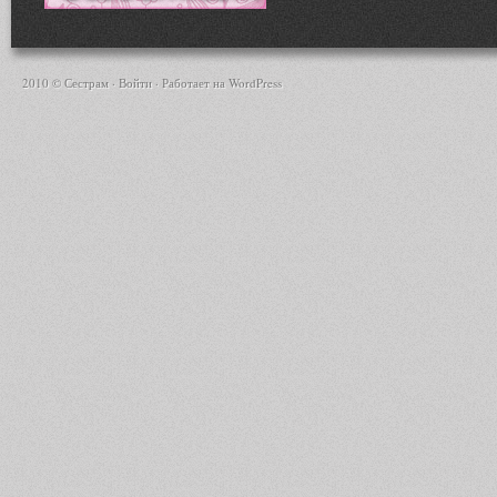
2010 © Сестрам ·
Войти
· Работает на
WordPress