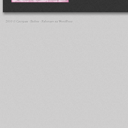
2010 © Сестрам ·
Войти
· Работает на
WordPress