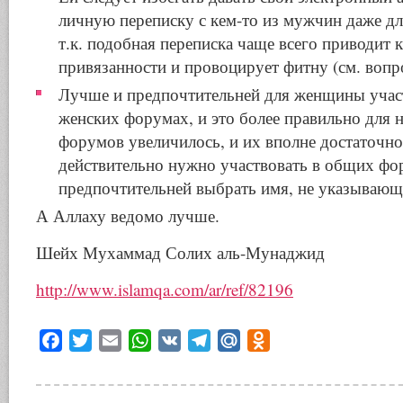
личную переписку с кем-то из мужчин даже д
т.к. подобная переписка чаще всего приводит 
привязанности и провоцирует фитну (см. вопр
Лучше и предпочтительней для женщины участ
женских форумах, и это более правильно для н
форумов увеличилось, и их вполне достаточно
действительно нужно участвовать в общих фор
предпочтительней выбрать имя, не указывающе
А Аллаху ведомо лучше.
Шейх Мухаммад Солих аль-Мунаджид
http://www.islamqa.com/ar/ref/82196
Facebook
Twitter
Email
WhatsApp
VK
Telegram
Mail.Ru
Odnoklassniki