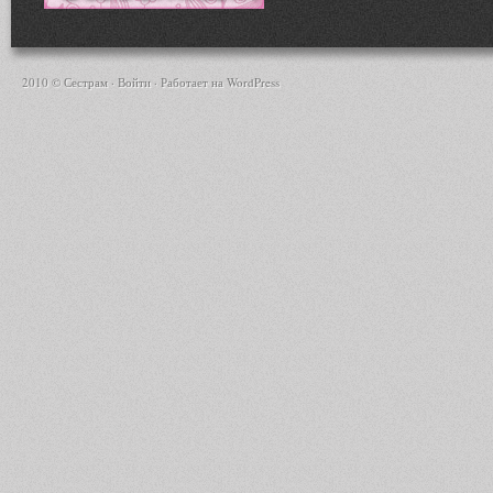
2010 © Сестрам ·
Войти
· Работает на
WordPress