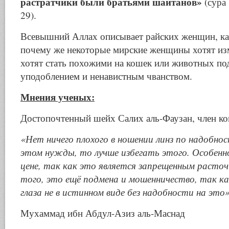
растратчики были братьями шайтанов»
(сура
29).
Всевышний Аллах описывает райских женщин, ка
почему же некоторые мирские женщины хотят из
хотят стать похожими на кошек или животных по
уподоблением и ненавистным чванством.
Мнения ученых:
Достопочтенный шейх Салих аль-Фаузан, член ко
«Нет ничего плохого в ношении линз по надобност
этом нужды, то лучше избегать этого. Особенн
цене, так как это является запрещенным расточ
того, это ещё подмена и мошенничество, так к
глаза не в истинном виде без надобности на это»
Мухаммад ибн Абдул-Азиз аль-Маснад