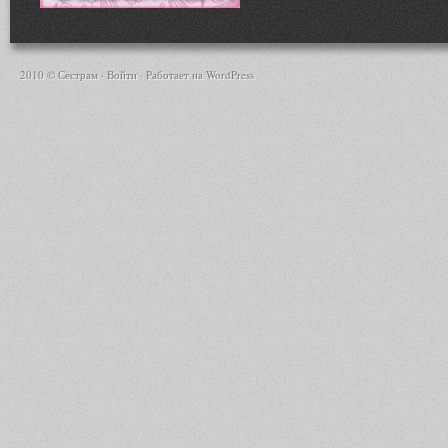
2010 © Сестрам ·
Войти
· Работает на
WordPress