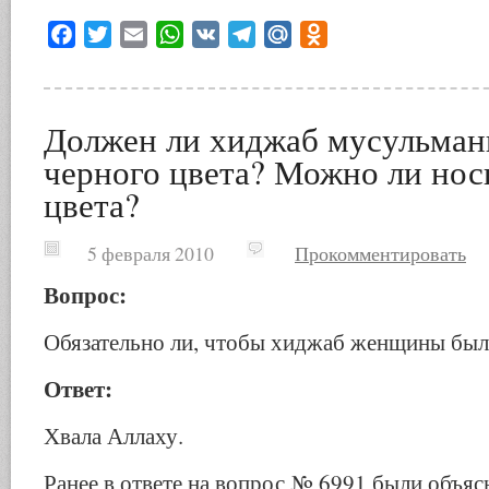
Facebook
Twitter
Email
WhatsApp
VK
Telegram
Mail.Ru
Odnoklassniki
Должен ли хиджаб мусульман
черного цвета? Можно ли нос
цвета?
5 февраля 2010
Прокомментировать
Вопрос:
Обязательно ли, чтобы хиджаб женщины был 
Ответ:
Хвала Аллаху.
Ранее в ответе на вопрос № 6991 были объя