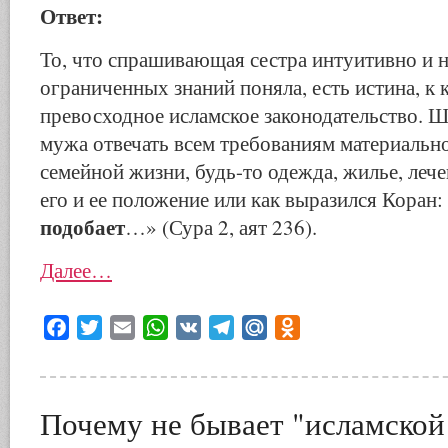
Ответ:
То, что спрашивающая сестра интуитивно и н
ограниченных знаний поняла, есть истина, к
превосходное исламское законодательство. Ш
мужа отвечать всем требованиям материальн
семейной жизни, будь-то одежда, жилье, лечен
его и ее положение или как выразился Коран
подобает
…» (Сура 2, аят 236).
Далее…
Facebook
Twitter
Email
WhatsApp
VK
Telegram
Mail.Ru
Odnoklassniki
Почему не бывает "исламской