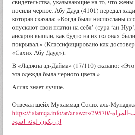
свидетельства, указывающие на то, что жен
носили черное. Абу Дауд (4101) передал хад
которая сказала: «Когда были ниспосланы сло
опускают свои платки на себя’ (сура ‘ан-Нур
ансаров вышли, как будто на их головах был
покрывал.» (Классифицировано как достовер
«Сахих Абу Дауд»).
В «Ладжна ад-Дайма» (17/110) сказано: «Это 
эта одежда была черного цвета.»
Аллах знает лучше.
Отвечал шейх Мухаммад Солих аль-Мунадж
https://islamqa.info/ar/answers/39570/هل-يشترط-في-حجاب-المراة-
ان-يكون-لونه-اسود