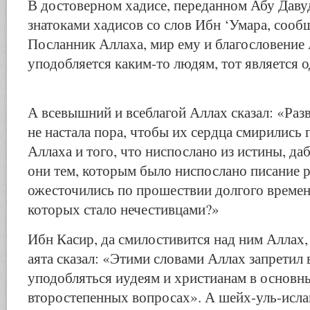
В достоверном хадисе, переданном Абу Даву
знатоками хадисов со слов Ибн ‘Умара, сообщ
Посланник Аллаха, мир ему и благословение 
уподобляется каким-то людям, тот является о
А всевышний и всеблагой Аллах сказал: «Раз
не настала пора, чтобы их сердца смирились
Аллаха и того, что ниспослано из истины, да
они тем, которым было ниспослано писание р
ожесточились по прошествии долгого време
которых стало нечестивцами?»
Ибн Касир, да смилостивится над ним Аллах,
аята сказал: «Этими словами Аллах запрети
уподобляться иудеям и христианам в основн
второстепенных вопросах». А шейх-уль-исла