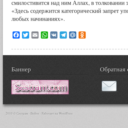
смилостивится над ним Аллах, в толковании э
«Здесь содержится категорический запрет уп
любых начинаниях».
Facebook
Twitter
Email
WhatsApp
VK
Telegram
Mail.Ru
Odnoklassniki
Баннер
Обратная 
2010 © Сестрам ·
Войти
· Работает на
WordPress