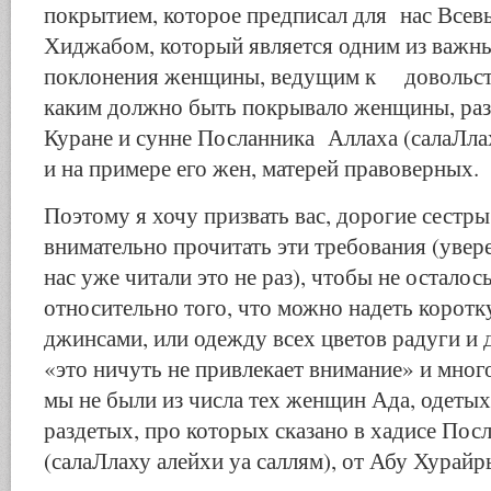
покрытием, которое предписал для нас Все
Хиджабом, который является одним из важн
поклонения женщины, ведущим к довольств
каким должно быть покрывало женщины, разъ
Куране и сунне Посланника Аллаха (салаЛлах
и на примере его жен, матерей правоверных.
Поэтому я хочу призвать вас, дорогие сестры
внимательно прочитать эти требования (увер
нас уже читали это не раз), чтобы не осталос
относительно того, что можно надеть корот
джинсами, или одежду всех цветов радуги и д
«это ничуть не привлекает внимание» и мног
мы не были из числа тех женщин Ада, одетых
раздетых, про которых сказано в хадисе Пос
(салаЛлаху алейхи уа саллям), от Абу Хурайр