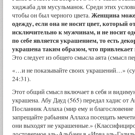
хиджаба для мусульманок. Среди этих услови
Женщина може
чтобы он был черного цвета.
одежду, если она не носит цвет, который о
исключительно к мужчинам, и не носит од
по себе является украшением, то есть дек
украшена таким образом, что привлекает
Это следует из общего смысла аята (смысл пе
«…и не показывайте своих украшений…» (су
24:31).
Этот общий смысл включает в себя и видиму
украшена. Абу Дауд (565) передал хадис от 
Посланник Аллаха (мир ему и благословение 
запрещайте рабыням Аллаха посещать мечети
они выходят не украшенные.» (Классифициро
достоверное аль-Альбани в «Ирва аль-Галиль