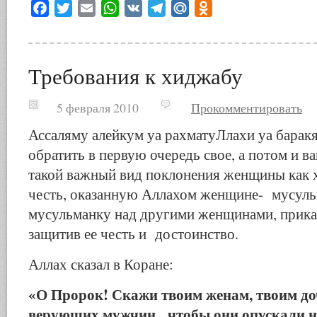
Facebook
Twitter
Email
WhatsApp
VK
Telegram
Mail.Ru
Odnoklassniki
Требования к хиджабу
5 февраля 2010
Прокомментировать
Ассаляму алейкум уа рахматуЛлахи уа баракя
обратить в первую очередь свое, а потом и 
такой важный вид поклонения женщины как х
честь, оказанную Аллахом женщине- мусуль
мусульманку над другими женщинами, приказ
защитив ее честь и достоинство.
Аллах сказал в Коране:
«О Пророк! Скажи твоим женам, твоим д
верующих мужчин, чтобы они опускали на