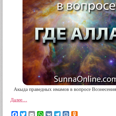
Акыда праведных имамов в вопросе Вознесения
Далее…
Facebook
Twitter
Email
WhatsApp
VK
Telegram
Mail.Ru
Odnoklassniki