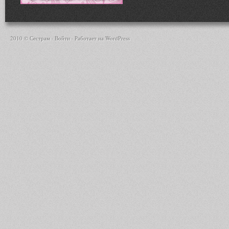
2010 © Сестрам ·
Войти
· Работает на
WordPress