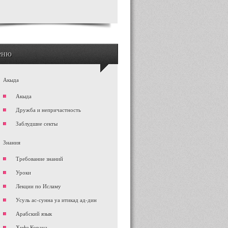
еню
Акыда
Акыда
Дружба и непричастность
Заблудшие секты
Знания
Требование знаний
Уроки
Лекции по Исламу
Усуль ас-сунна уа итикад ад-дин
Арабский язык
Хифз Корана