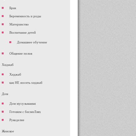
Брак
Беременность и роды
Материнство
Воспитание детей
Домашнее обучение
Общение полов
Хиджаб
Хиджаб
как НЕ носить хиджаб
Дом
Дом мусульманки
Готовим с бисмиЛлях
Рукоделие
Женское