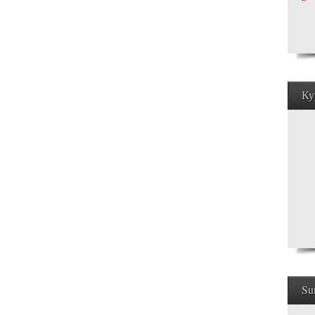
Ку
Su