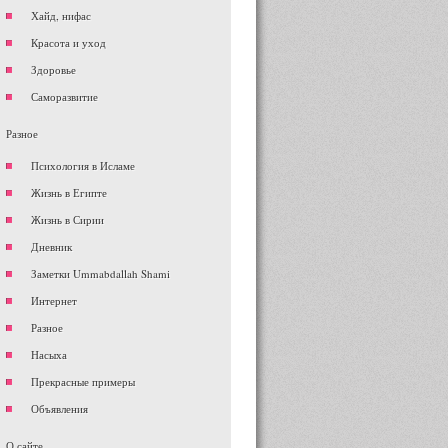
Хайд, нифас
Красота и уход
Здоровье
Саморазвитие
Разное
Психология в Исламе
Жизнь в Египте
Жизнь в Сирии
Дневник
Заметки Ummabdallah Shami
Интернет
Разное
Насыха
Прекрасные примеры
Объявления
О сайте