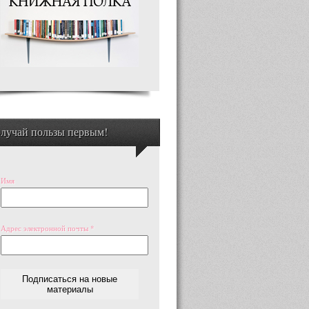
лучай пользы первым!
Имя
Адрес электронной почты
*