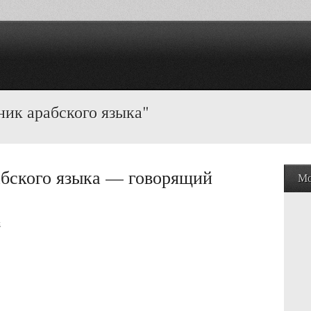
ник арабского языка"
абского языка — говорящий
Мо
й