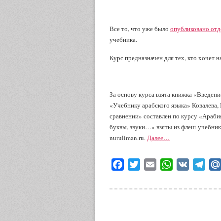
Все то, что уже было
опубликовано от
учебника.
Курс предназначен для тех, кто хочет н
За основу курса взята книжка «Введени
«Учебнику арабского языка» Ковалева,
сравнении» составлен по курсу «Араби
буквы, звуки…» взяты из флеш-учебника
nuruliman.ru.
Далее…
Facebook
Twitter
Email
WhatsApp
VK
Tele