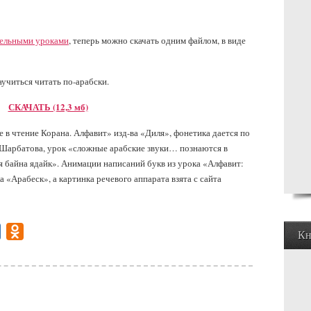
дельными уроками
, теперь можно скачать одним файлом, в виде
аучиться читать по-арабски.
СКАЧАТЬ (12,3 мб)
е в чтение Корана. Алфавит» изд-ва «Диля», фонетика дается по
 Шарбатова, урок «сложные арабские звуки… познаются в
я байна ядайк». Анимации написаний букв из урока «Алфавит:
 «Арабеск», а картинка речевого аппарата взята с сайта
gram
Mail.Ru
Odnoklassniki
Кн