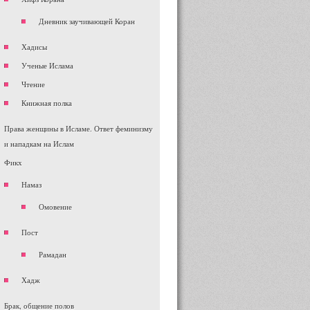
Дневник заучивающей Коран
Хадисы
Ученые Ислама
Чтение
Книжная полка
Права женщины в Исламе. Ответ феминизму
и нападкам на Ислам
Фикх
Намаз
Омовение
Пост
Рамадан
Хадж
Брак, общение полов