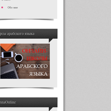
Обо мне
рсы арабского языка
nnaOnline