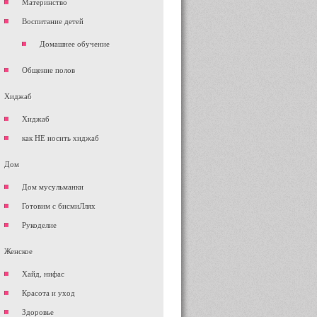
Материнство
Воспитание детей
Домашнее обучение
Общение полов
Хиджаб
Хиджаб
как НЕ носить хиджаб
Дом
Дом мусульманки
Готовим с бисмиЛлях
Рукоделие
Женское
Хайд, нифас
Красота и уход
Здоровье