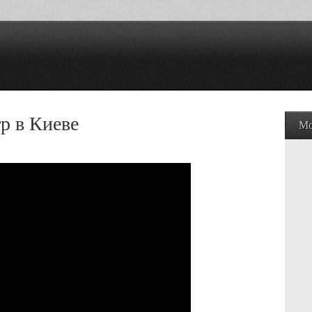
р в Киеве
Мо