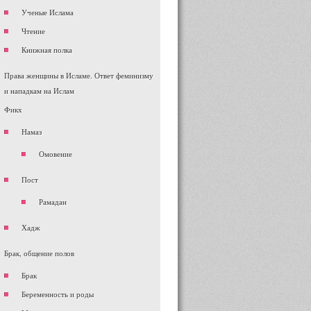
Ученые Ислама
Чтение
Книжная полка
Права женщины в Исламе. Ответ феминизму
и нападкам на Ислам
Фикх
Намаз
Омовение
Пост
Рамадан
Хадж
Брак, общение полов
Брак
Беременность и роды