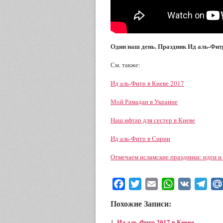
Один наш день. Праздник Ид аль-Фитр
См. также:
Ид аль-Фитр в Киеве 2017
Мой Рамадан в Украине
Наш ифтар для сестер в Киеве
Ид аль-Фитр в Сирии
Отмечаем исламские праздники: идеи и
Facebook
Twitter
Email
WhatsApp
VK
Tele
Похожие Записи:
Ид аль-Фитр 2017 в Киеве