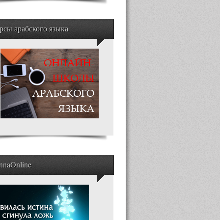
рсы арабского языка
nnaOnline