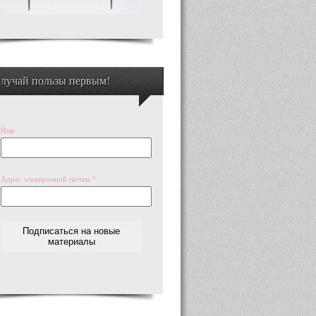
лучай пользы первым!
Имя
Адрес электронной почты
*