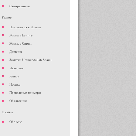
Саморазвитие
Разное
Психология в Исламе
Жизнь в Египте
Жизнь в Сирии
Дневник
Заметки Ummabdallah Shami
Интернет
Разное
Насыха
Прекрасные примеры
Объявления
О сайте
Обо мне