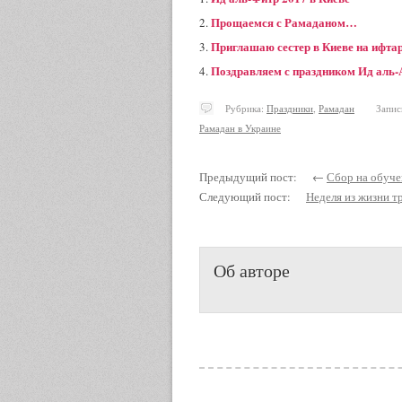
Прощаемся с Рамаданом…
Приглашаю сестер в Киеве на ифтар
Поздравляем с праздником Ид аль-
Рубрика:
Праздники
,
Рамадан
Запись и
Рамадан в Украине
Предыдущий пост: ←
Сбор на обуче
Следующий пост:
Неделя из жизни т
Об авторе