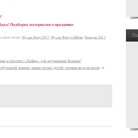
!
Адха! Подборка материалов о празднике.
По
меет метки:
Ид аль Фитр 2017
,
Ид аль-Фитр в КИеве
,
Рамадан 2017
,
ние в проекте «Хафиз» для заучивания Корана!
ребующей знания, мамы троих детей: первая неделя июля
→