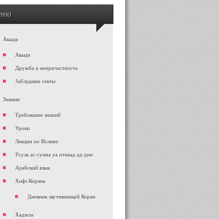
еню
Акыда
Акыда
Дружба и непричастность
Заблудшие секты
Знания
Требование знаний
Уроки
Лекции по Исламу
Усуль ас-сунна уа итикад ад-дин
Арабский язык
Хифз Корана
Дневник заучивающей Коран
Хадисы