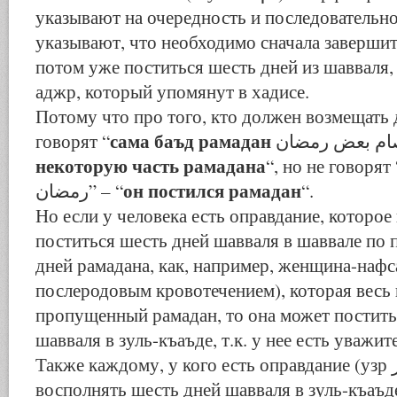
указывают на очередность и последовательн
указывают, что необходимо сначала завершит
потом уже поститься шесть дней из шавваля,
аджр, который упомянут в хадисе.
Потому что про того, кто должен возмещать 
сама баъд рамадан
говорят “
некоторую часть рамадана
“, но не говорят “
он постился рамадан
رمضان” – “
“.
Но если у человека есть оправдание, которо
поститься шесть дней шавваля в шаввале по
дней рамадана, как, например, женщина-нафса نفساء 
послеродовым кровотечением), которая весь
пропущенный рамадан, то она может постить
шавваля в зуль-къаъде, т.к. у нее есть уважи
Также каждому, у кого есть оправдание (узр عذر), разрешено
восполнять шесть дней шавваля в зуль-къаъ