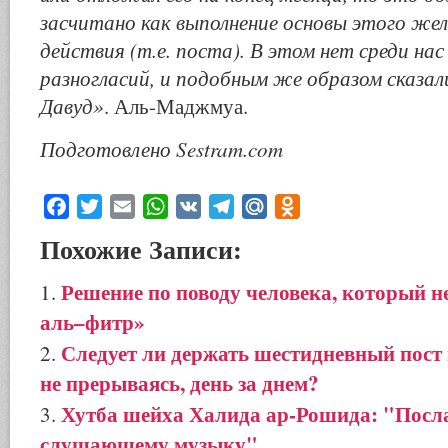
засчитано как выполнение основы этого же
действия (т.е. поста). В этом нет среди нас
разногласий, и подобным же образом сказа
Давуд»
. Аль-Маджмуа.
Подготовлено Sestram.com
Facebook
Twitter
Email
WhatsApp
VK
Telegram
Mail.Ru
Odnoklassniki
Похожие Записи:
Решение по поводу человека, который н
аль–фитр»
Следует ли держать шестидневный пост
не прерываясь, день за днем?
Хутба шейха Халида ар-Рошида: "Посл
слушающему музыку"