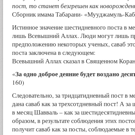
пост, то станет безгрешен как новорожден
Сборник имама Табарани- «Мууджамуль-Каби
Истинное значение шестидневного поста в м
лишь Всевышний Аллах. Люди могут лишь пр
предположению некоторых ученых, саваб эт
поста заключена в следующем:
Всевышний Аллах сказал в Священном Коран
За одно доброе деяние будет воздано дес
«
160)
Следовательно, за тридцатидневный пост в м
дана саваб как за трехсотдневный пост! А за
в месяц Шавваль – как за шестидесятидневны
образом, в результате соблюдения этих пост
получит саваб как за посты, соблюдаемые в т