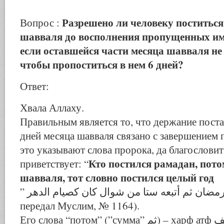
Разрешено ли человеку поститься
Вопрос :
шавваля до восполнения пропущенных им
если оставшейся части месяца шавваля не 
чтобы пропоститься в нем 6 дней?
Ответ:
Хвала Аллаху.
Правильным является то, что держание поста
дней месяца шавваля связано с завершением п
это указывают слова пророка, да благословит
Кто постился рамадан, пото
приветствует: “
шавваля, тот словно постился целый год
” من صام رمضان ثم أتبعه ستا من شوال كان كصيام الدهر (хадис
передал Муслим, № 1164).
Его слова “потом” (”сумма” ثم) – харф атф حرف عطف,