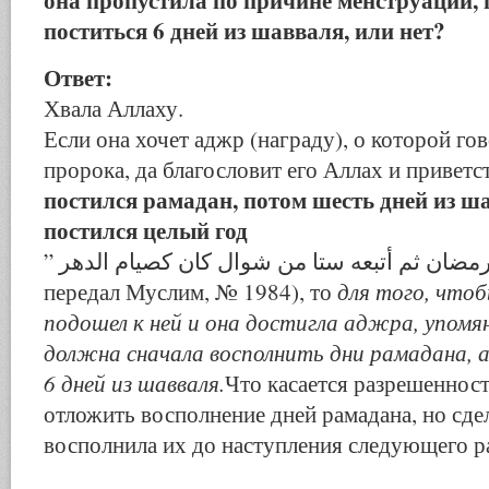
поститься 6 дней из шавваля, или нет?
Ответ:
Хвала Аллаху.
Если она хочет аджр (награду), о которой го
пророка, да благословит его Аллах и приветс
постился рамадан, потом шесть дней из ша
постился целый год
” من صام رمضان ثم أتبعه ستا من شوال كان كصيام الدهر (хадис
для того, что
передал Муслим, № 1984), то
подошел к ней и она достигла аджра, упомян
должна сначала восполнить дни рамадана, 
6 дней из шавваля.
Что касается разрешенност
отложить восполнение дней рамадана, но сдел
восполнила их до наступления следующего р