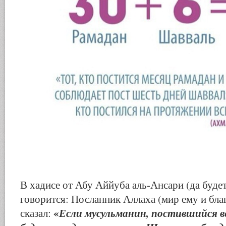
В хадисе от Абу Аййуба аль-Ансари (да буде
говорится: Посланник Аллаха (мир ему и бла
«
Если мусульманин, постившийся в
сказал: