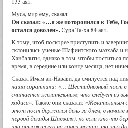
133 аят.
Муса, мир ему, сказал:
Он сказал: «…я же поторопился к Тебе, Г
остался доволен».
Сура Та-ха 84 аят.
К тому, чтоб поскорее приступить и завершит
склонились ученые Шафиитского мазхаба и 
Ханбалиты, однако в том, чтобы поститься п
время, в середине или конце месяца, нет ниче
Сказал Имам ан-Навави, да смилуется над ни
наши соратники: «… Шестидневный пост в
считается желательным, что следует из вы
хадиса».
«Желательным с
Также они сказали:
этот пост держался день за днем, в начале м
первой декады Шавваля), но если кто-то де
или отложил его на конец месяца, то это д