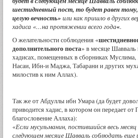
будет в следующем месяце Шавваль соблюд
шестидневный пост, то будет равен тому
целую вечность»
или как пришло в других ве
«
хадиса «…на протяжении всего года
.
шестидневно
О желательности соблюдения «
дополнительного поста
» в месяце Шавваль 
хадисах, помещенных в сборниках Муслима, 
Насаи, Ибн-и Маджа, Табарани и других муха
милостив к ним Аллах).
Так же от Абдуллы ибн Умара (да будет дово
приводится хадис, в котором он передает от 
благословение Аллаха):
Если мусульманин, постившийся весь месяц
«
следующем месяце Шавваль соблюдать еще 