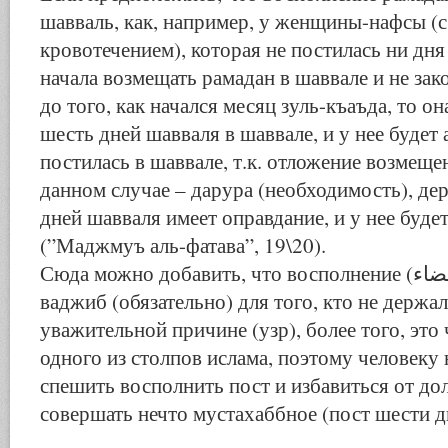
шавваль, как, например, у женщины-нафсы (
кровотечением), которая не постилась ни дня
начала возмещать рамадан в шаввале и не за
до того, как начался месяц зуль-къаъда, то о
шесть дней шавваля в шаввале, и у нее будет 
постилась в шаввале, т.к. отложение возмеще
данном случае – дарура (необходимость), де
дней шавваля имеет оправдание, и у нее будет
(”Маджмуъ аль-фатава”, 19\20).
Сюда можно добавить, что восполнение (قضاء) рамадана –
ваджиб (обязательно) для того, кто не держал
уважительной причине (узр), более того, это 
одного из столпов ислама, поэтому человеку
спешить восполнить пост и избавиться от дол
совершать нечто мустахаббное (пост шести д