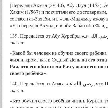
[Передали Ахмад (3/440), Абу Дауд (1453), А
Хаким (1/567) и посчитали его достоверным, 
согласен аз-Захаби, и в «аль-Маджмау аз-зaу
«Его передал Ахмад, и в нём Забан ибн Фаид,
139. Передаётся от Абу Хурейры رضي الله عنه, что Пророк ﷺ
сказал:
«Какой бы человек не обучил своего ребёнка
на его отца
жизни, кроме как в Судный День
Рая, что его обитатели Рая узнают его по 
своего ребёнка
».
140. Передаётся от Анаса رضي الله عنه, что Посланник Аллаха ﷺ
сказал:
«Кто обучил своего ребёнка читать Куръан, 
то, что предшествовало, и то, что будет впос