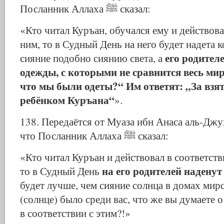
Посланник Аллаха ﷺ сказал:
«Кто читал Куръан, обучался ему и действова
ним, то в Судный День на него будет надета ко
его родителе
сияние подобно сиянию света, а
одежды, с которыми не сравнится весь мир
что мы были одеты?“ Им ответят: „За взя
ребёнком Куръана“
».
138. Передаётся от Муаза ибн Анаса аль-Джуханий ه عنه
что Посланник Аллаха ﷺ сказал:
«Кто читал Куръан и действовал в соответстви
на его родителей наденут
то в Судный День
будет лучше, чем сияние солнца в домах мир
(солнце) было среди вас, что же вы думаете о
в соответствии с этим?!»