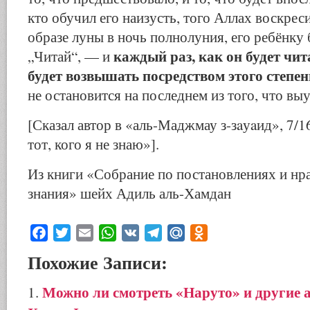
кто обучил его наизусть, того Аллах воскрес
образе луны в ночь полнолуния, его ребёнку 
каждый раз, как он будет чита
„Читай“, — и
будет возвышать посредством этого степен
не остановится на последнем из того, что вы
[Сказал автор в «аль-Маджмау з-зaуaид», 7/
тот, кого я не знаю»].
Из книги «Собрание по постановлениях и нра
знания» шейх Адиль аль-Хамдан
Facebook
Twitter
Email
WhatsApp
VK
Telegram
Mail.Ru
Odnoklassniki
Похожие Записи:
Можно ли смотреть «Наруто» и другие 