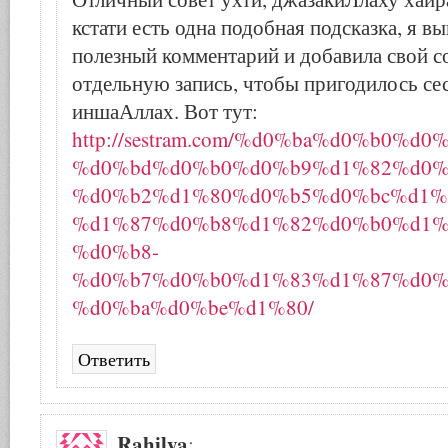
кстати есть одна подобная подсказка, я в
полезный комментарий и добавила свой со
отдельную запись, чтобы пригодилось се
иншаАллах. Вот тут:
http://sestram.com/%d0%ba%d0%b0%d0%
%d0%bd%d0%b0%d0%b9%d1%82%d0%
%d0%b2%d1%80%d0%b5%d0%bc%d1%8
%d1%87%d0%b8%d1%82%d0%b0%d1%
%d0%b8-
%d0%b7%d0%b0%d1%83%d1%87%d0%
%d0%ba%d0%be%d1%80/
Ответить
Rahilya
: