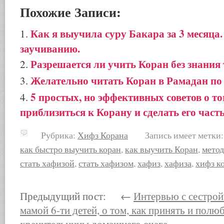
Похожие Записи:
Как я выучила суру Бакара за 3 месяца.
заучиванию.
Разрешается ли учить Коран без знания
Желательно читать Коран в Рамадан по
5 простых, но эффективных советов о то
приблизиться к Корану и сделать его част
Рубрика:
Хифз Корана
Запись имеет метки
как быстро выучить коран
,
как выучить Коран
,
метод
стать хафизой
,
стать хафизом
,
хафиз
,
хафиза
,
хифз к
Предыдущий пост: ←
Интервью с сестро
мамой 6-ти детей, о том, как принять и полю