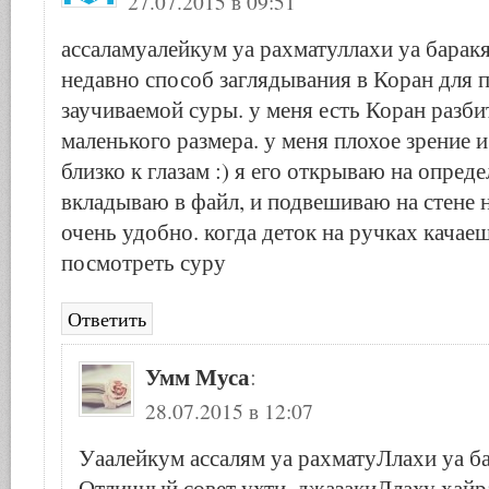
27.07.2015 в 09:51
ассаламуалейкум уа рахматуллахи уа барак
недавно способ заглядывания в Коран для 
заучиваемой суры. у меня есть Коран разби
маленького размера. у меня плохое зрение и
близко к глазам :) я его открываю на опред
вкладываю в файл, и подвешиваю на стене н
очень удобно. когда деток на ручках качае
посмотреть суру
Ответить
Умм Муса
:
28.07.2015 в 12:07
Уаалейкум ассалям уа рахматуЛлахи уа б
Отличный совет ухти, джазакиЛлаху хайр