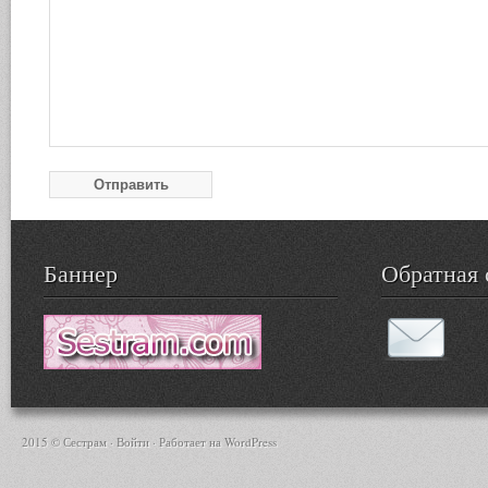
Баннер
Обратная 
2015 © Сестрам ·
Войти
· Работает на
WordPress