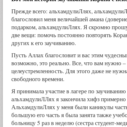
Прежде всего: альхамдулиЛлях, альхамдул
благословил меня величайшей амана (довери
подарком, альхамдулиЛлях. Я скромно прошу
две вещи: помочь постоянно повторять Кора
других к его заучиванию.
Пусть Аллах благословит и вас этим чудесны
возможно, это реально. Все, что вам нужно – 
целеустремленность. Для этого даже не нужн
свободного времени.
Я принимала участие в лагере по заучиванию
альхамдулиЛЛях я закончила хифз примерно з
АльхамдулиЛлях у меня были каникулы часть
большую его часть я была занята также учебо
больницу 5 раз в неделю (сестра студент-мед