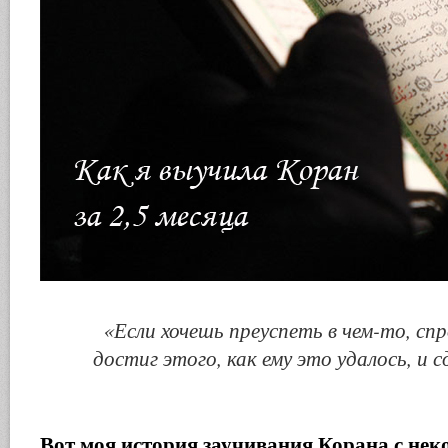
«Если хочешь преуспеть в чем-то, спр
достиг этого, как ему это удалось, и 
Вот моя история заучивания Корана с нек