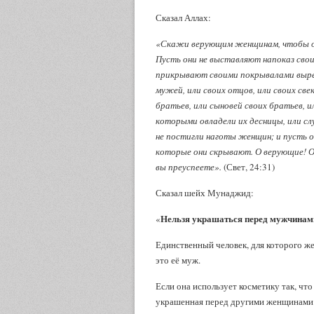
Сказал Аллах:
«Скажи верующим женщинам, чтобы они
Пусть они не выставляют напоказ свои
прикрывают своими покрывалами вырез 
мужей, или своих отцов, или своих све
братьев, или сыновей своих братьев, и
которыми овладели их десницы, или сл
не постигли наготы женщин; и пусть о
которые они скрывают. О верующие! О
вы преуспеете».
(Свет, 24:31)
Сказал шейх Мунаджид:
Нельзя украшаться перед мужчина
«
Единственный человек, для которого ж
это её муж.
Если она использует косметику так, чт
украшенная перед другими женщинами и