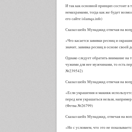
И так как основной принцип состоит в 
немахрамами, тогда как же будет возм
его сайте islamqa.info)
Сказал шейх Мунаджид отвечая на вопр
«Что касается завивки ресниц и окраши
значит, завивка ресниц в основе своей д
Однако следует обратить внимание на 
чужими для нее мужчинами, то есть пе
№239542)
Сказал шейх Мунаджид отвечая на вопр
«Если украшения и макияж используется
перед кем украшаться нельзя, наприме
(Фетва №26799)
Сказал шейх Мунаджид, отвечая на воп
«Но с условием, что это не показывает