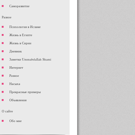
Саморазвитие
Разное
Психология в Исламе
Жизнь в Египте
Жизнь в Сирии
Дневник
Заметки Ummabdallah Shami
Интернет
Разное
Насыха
Прекрасные примеры
Объявления
О сайте
Обо мне