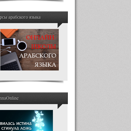
рсы арабского языка
nnaOnline