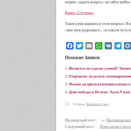
опцию «задать вопрос» на сайте шейха i
Канал «Сёстрам»
Таков хукм шариата в этом вопросе. И н
«мне муж разрешает», «я совсем чуть-чу
Facebook
Twitter
Email
WhatsApp
VK
Tele
Похожие Записи:
Является ли сурьма сунной? Значит 
Разрешено ли делать ламинировани
Можно ли при искуплении клятвы о
День победы в Исламе. Хукм 9 мая
Рубрика:
Красота и уход
Предыдущий пост: ←
Противоречит 
Следующий пост:
Психология о восп