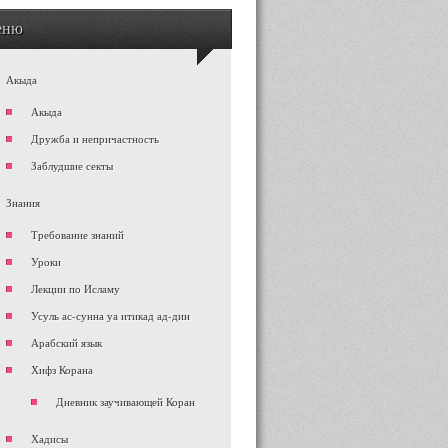
еню
Акыда
Акыда
Дружба и непричастность
Заблудшие секты
Знания
Требование знаний
Уроки
Лекции по Исламу
Усуль ас-сунна уа итикад ад-дин
Арабский язык
Хифз Корана
Дневник заучивающей Коран
Хадисы