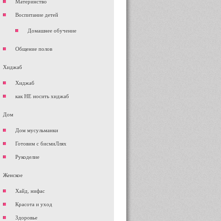
Материнство
Воспитание детей
Домашнее обучение
Общение полов
Хиджаб
Хиджаб
как НЕ носить хиджаб
Дом
Дом мусульманки
Готовим с бисмиЛлях
Рукоделие
Женское
Хайд, нифас
Красота и уход
Здоровье