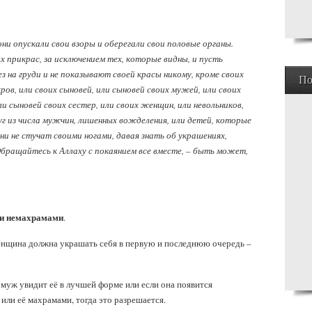
 опускали свои взоры и оберегали свои половые органы.
х прикрас, за исключением тех, которые видны, и пусть
на груди и не показывают своей красы никому, кроме своих
По
кров, или своих сыновей, или сыновей своих мужей, или своих
ли сыновей своих сестер, или своих женщин, или невольников,
уг из числа мужчин, лишенных вожделения, или детей, которые
ни не стучат своими ногами, давая знать об украшениях,
бращайтесь к Аллаху с покаянием все вместе, – быть может,
ми немахрамами
.
енщина должна украшать себя в первую и последнюю очередь –
о муж увидит её в лучшей форме или если она появится
ли её махрамами, тогда это разрешается.