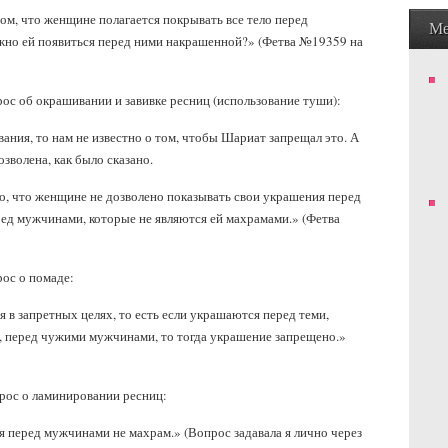
том, что женщине полагается покрывать все тело перед
М
ожно ей появиться перед ними накрашенной?» (Фетва №19359 на
ос об окрашивании и завивке ресниц (использование туши):
вания, то нам не известно о том, чтобы Шариат запрещал это. А
озволена, как было сказано.
то, что женщине не дозволено показывать свои украшения перед
ред мужчинами, которые не являются ей махрамами.» (Фетва
ос о помаде:
 в запретных целях, то есть если украшаются перед теми,
р, перед чужими мужчинами, то тогда украшение запрещено.»
рос о ламинировании ресниц:
ся перед мужчинами не махрам.» (Вопрос задавала я лично через