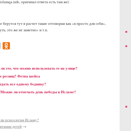
slamqa.info, оригинал ответа есть там же)
е берутся тут в расчет такие отговорки как «я просто для себя»,
ть, это же не заметно» и т.п.
gram
Mail.Ru
Odnoklassniki
ли это, что можно использовать ее на улице?
е ресниц? Фетва шейха
тдать все одному бедняку?
. Можно ли отмечать день победы в Исламе?
ли психология Исламу?
итании детей
→