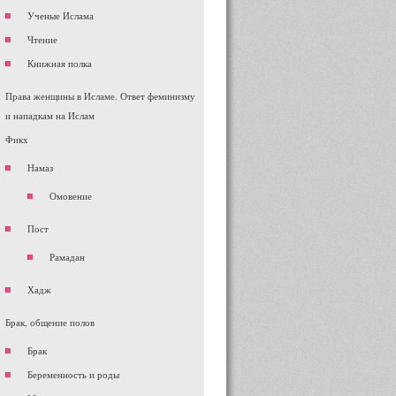
Ученые Ислама
Чтение
Книжная полка
Права женщины в Исламе. Ответ феминизму
и нападкам на Ислам
Фикх
Намаз
Омовение
Пост
Рамадан
Хадж
Брак, общение полов
Брак
Беременность и роды