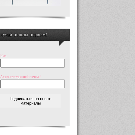
лучай пользы первым!
Имя
Адрес электронной почты
*