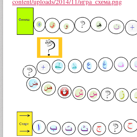
content/uploads/2014/11/игра_схема.png