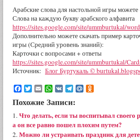
Арабские слова для настольной игры можете с
Слова на каждую букву арабского алфавита
https://sites.google.com/site/ummburtukal/word
Дополнительно можете скачать пример карто
игры (Средний уровень знаний):
Карточки с вопросами + ответы
https://sites.google.com/site/ummburtukal/Card
Источник:
Блог Буртукаль © burtukal.blogsp
Facebook
Twitter
Email
WhatsApp
VK
Telegram
Mail.Ru
Odnoklassniki
Похожие Записи:
Что делать, если ты воспитывал своего 
а он все равно пошел плохим путем?
Можно ли устраивать праздник для дет