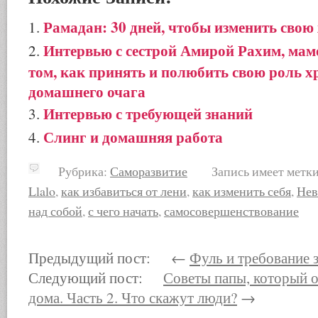
Рамадан: 30 дней, чтобы изменить свою
Интервью с сестрой Амирой Рахим, мамой
том, как принять и полюбить свою роль 
домашнего очага
Интервью с требующей знаний
Слинг и домашняя работа
Рубрика:
Саморазвитие
Запись имеет метк
Llalo
,
как избавиться от лени
,
как изменить себя
,
Нев
над собой
,
с чего начать
,
самосовершенствование
Предыдущий пост: ←
Фуль и требование 
Следующий пост:
Советы папы, который о
дома. Часть 2. Что скажут люди?
→