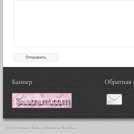
Баннер
Обратная 
2016 © Сестрам ·
Войти
· Работает на
WordPress