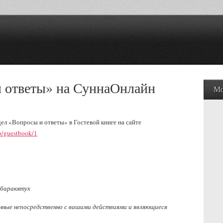
и ответы» на СуннаОнлайн
Мо
ел «Вопросы и ответы» в Гостевой книге на сайте
fo/guestbook/1
 баракятух
анные непосредственно с вашими действиями и являющиеся