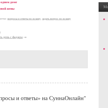
 одном доме
М
рвой жены
етки:
вопросы и ответы по исламу
,
задать вопрос по исламу
а
ть день с фаджра
→
опросы и ответы» на СуннаОнлайн"