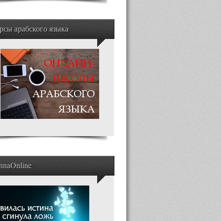
рсы арабского языка
nnaOnline