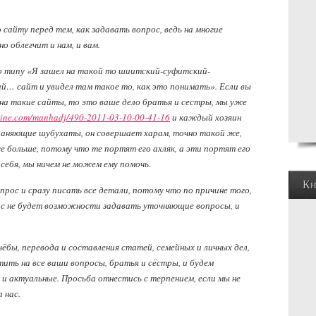
сайту перед тем, как задавать вопрос, ведь на многие
о облегчит и нам, и вам.
по типу «Я зашел на такой то шиитский-суфитский-
… сайт и увидел там такое то, как это понимать». Если вы
на такие сайты, то это ваше дело братья и сестры, мы уже
line.com/manhadj/490-2011-03-10-00-41-16
и каждый хозяин
раняющие шубухаты, он совершает харам, точно такой же,
е больше, потому что те портят его ахляк, а эти портят его
 себя, мы ничем не можем ему помочь.
Кн
рос и сразу писать все детали, потому что по причине того,
нас не будет возможности задавать уточняющие вопросы, и
чёбы, перевода и составления статей, семейных и личных дел,
ить на все ваши вопросы, братья и сёстры, и будем
и актуальные. Просьба отнестись с терпением, если мы не
 нас.