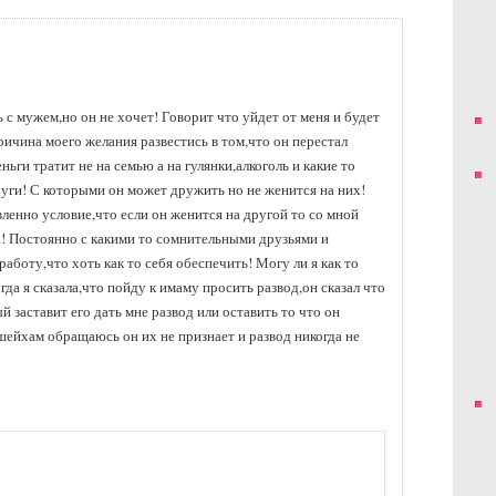
 с мужем,но он не хочет! Говорит что уйдет от меня и будет
ричина моего желания развестись в том,что он перестал
ньги тратит не на семью а на гулянки,алкоголь и какие то
руги! С которыми он может дружить но не женится на них!
вленно условие,что если он женится на другой то со мной
а! Постоянно с какими то сомнительными друзьями и
боту,что хоть как то себя обеспечить! Могу ли я как то
гда я сказала,что пойду к имаму просить развод,он сказал что
й заставит его дать мне развод или оставить то что он
 шейхам обращаюсь он их не признает и развод никогда не