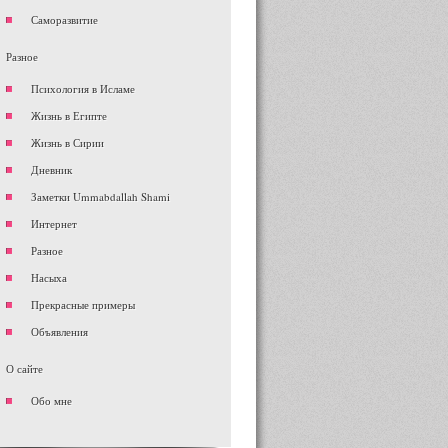
Саморазвитие
Разное
Психология в Исламе
Жизнь в Египте
Жизнь в Сирии
Дневник
Заметки Ummabdallah Shami
Интернет
Разное
Насыха
Прекрасные примеры
Объявления
О сайте
Обо мне