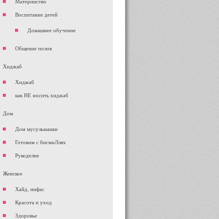
Материнство
Воспитание детей
Домашнее обучение
Общение полов
Хиджаб
Хиджаб
как НЕ носить хиджаб
Дом
Дом мусульманки
Готовим с бисмиЛлях
Рукоделие
Женское
Хайд, нифас
Красота и уход
Здоровье