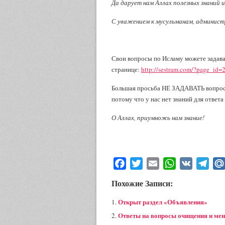
Да дарует нам Аллах полезных знаний и
С уважением к мусульманам, админист
Свои вопросы по Исламу можете задават
странице:
http://sestram.com/?page_id=
Большая просьба НЕ ЗАДАВАТЬ вопросы 
потому что у нас нет знаний для ответа
О Аллах, приумножь нам знание!
Facebook
Twitter
Email
WhatsApp
VK
Tele
Похожие Записи:
Открыт раздел «Объявления»
Oтветы на вопросы очищения и менс