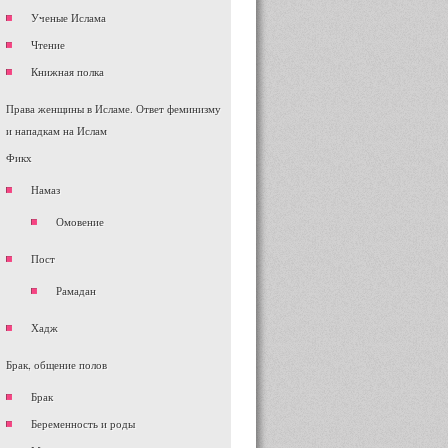
Ученые Ислама
Чтение
Книжная полка
Права женщины в Исламе. Ответ феминизму
и нападкам на Ислам
Фикх
Намаз
Омовение
Пост
Рамадан
Хадж
Брак, общение полов
Брак
Беременность и роды