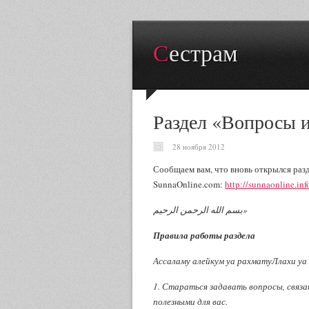
Сестрам
Раздел «Вопросы 
28 ноября 2012
Сообщаем вам, что вновь открылся разд
SunnaOnline.com:
http://sunnaonline.in
بسم الله الرحمن الرحيم»
Правила работы раздела
Ассаламу алейкум уа рахматуЛлахи уа
1. Стараться задавать вопросы, связ
полезными для вас.