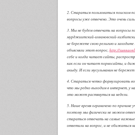
2. Стараться пользоваться поиском по 
вопросы уже отвечено. Это очень сильн
3. Мы не будем отвечать на вопросы 
мурджиитский-ихвановский-хизбитский
не бережете свою религию и заходите 
объясняли этот вопрос,
http://sunnaon
себе и когда читает сайты, распрост
как если он читает порносайты, и даж
акыду. И если мусульманин не бережет
4. Стараться четко формулировать воп
что мы редко выходим в интернет, у 
это может растянуться на недели.
5. Наше время ограничено по причине у
поэтому мы физически не можем ответ
стараться отвечать на самые важные 
ответили на вопрос, и не обижаться на