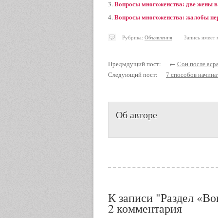
Вопросы многоженства: две жены в
Вопросы многоженства: жалобы пе
Рубрика:
Объявления
Запись имеет м
Предыдущий пост: ←
Сон после аср
Следующий пост:
7 способов начина
Об авторе
К записи "Раздел «В
2 комментария