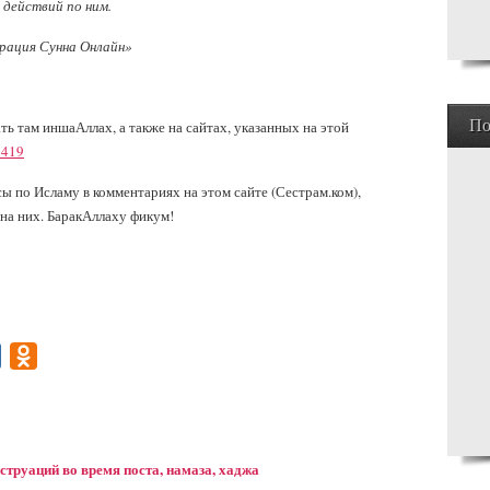
 действий по ним.
рация Сунна Онлайн»
По
ь там иншаАллах, а также на сайтах, указанных на этой
2419
по Исламу в комментариях на этом сайте (Сестрам.ком),
 на них. БаракАллаху фикум!
gram
Mail.Ru
Odnoklassniki
труаций во время поста, намаза, хаджа