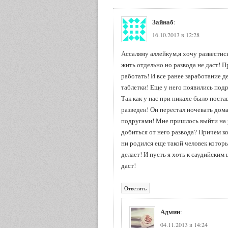
Зайнаб
:
16.10.2013 в 12:28
Ассаляму аллейкум,я хочу развестись
жить отдельно но развода не даст! П
работать! И все ранее заработание де
таблетки! Еще у него появились под
Так как у нас при никахе было поста
разведен! Он перестал ночевать дом
подругами! Мне пришлось выйти на ра
добиться от него развода? Причем ко
ни родился еще такой человек которы
делает! И пусть я хоть к саудийским
даст!
Ответить
Админ
:
04.11.2013 в 14:24