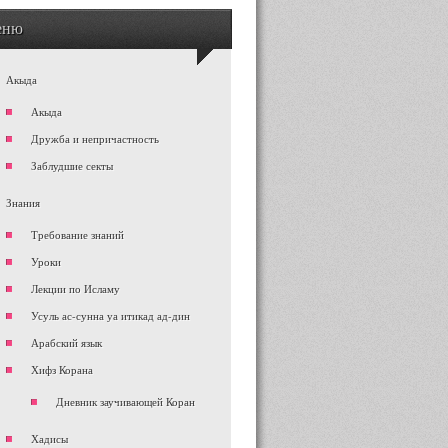
еню
Акыда
Акыда
Дружба и непричастность
Заблудшие секты
Знания
Требование знаний
Уроки
Лекции по Исламу
Усуль ас-сунна уа итикад ад-дин
Арабский язык
Хифз Корана
Дневник заучивающей Коран
Хадисы