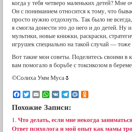
когда у тебя четверо маленьких детей? Мне 
Он с пониманием относится к тому, что бывае
просто нужно отдохнуть. Так было не всегда,
я смогла донести это до него и до детей. Ну 
мультики, новые книжки, раскраски, стратеги
игрушек специально на такой случай — тоже
Вот такие мои советы. Поделитесь своими в 
вам помогало в борьбе с токсикозом в берем
©️Солиха Умм Муса🌷
Facebook
Twitter
Email
WhatsApp
VK
Telegram
Mail.Ru
Odnoklassniki
Похожие Записи:
Что делать, если мне некогда заниматьс
Ответ психолога и мой опыт как мамы тро