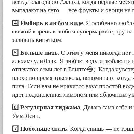
всегда благодарю Аллаха, когда первые меся
выпадают на лето — все фрукты и овощи на п
Имбирь в любом виде
4️⃣
. Я особенно любл
свежий корень в любом супермаркете, тру на 
заливать кипятком.
Больше пить
5️⃣
. С этим у меня никогда нет
альхамдулиЛлях. Я люблю воду и люблю пить
отпечаток семи лет в Египте😅). Когда чувст
плохо во время токсикоза, вспоминаю: когда 
пила. Если вам не нравится вкус простой во
идет подкисленная лимоном или яблочным ук
Регулярная хиджама
6️⃣
. Делаю сама себе 
Умм Ясин.
Побольше спать
7️⃣
. Когда спишь — не тошн