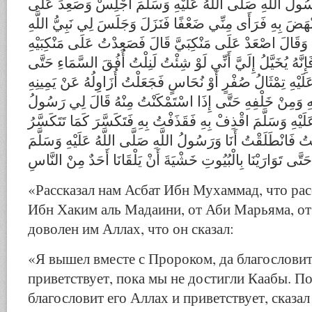
 رَسُولُ اللَّهِ صَلَّى اللَّهُ عَلَيْهِ وَسَلَّمَ اجْلِسْ وَصَعِدَ عَلَى
َنْهَضَ بِهِ فَرَأَى مِنِّي ضَعْفًا فَنَزَلَ وَجَلَسَ لِي نَبِيُّ اللَّهِ
مَ وَقَالَ اصْعَدْ عَلَى مَنْكِبَيَّ قَالَ فَصَعِدْتُ عَلَى مَنْكِبَيْهِ
َّهُ يُخَيَّلُ إِلَيَّ أَنِّي لَوْ شِئْتُ لَنِلْتُ أُفُقَ السَّمَاءِ حَتَّى
يْهِ تِمْثَالُ صُفْرٍ أَوْ نُحَاسٍ فَجَعَلْتُ أُزَاوِلُهُ عَنْ يَمِينِهِ
ْهِ وَمِنْ خَلْفِهِ حَتَّى إِذَا اسْتَمْكَنْتُ مِنْهُ قَالَ لِي رَسُولُ
َلَيْهِ وَسَلَّمَ اقْذِفْ بِهِ فَقَذَفْتُ بِهِ فَتَكَسَّرَ كَمَا تَتَكَسَّرُ
لْتُ فَانْطَلَقْتُ أَنَا وَرَسُولُ اللَّهِ صَلَّى اللَّهُ عَلَيْهِ وَسَلَّمَ
َتَّى تَوَارَيْنَا بِالْبُيُوتِ خَشْيَةَ أَنْ يَلْقَانَا أَحَدٌ مِنْ النَّاسِ
«Рассказал нам Асбат Ибн Мухаммад, что ра
Ибн Хаким аль Мадаини, от Аби Марьяма, от 
доволен им Аллах, что он сказал:
«Я вышел вместе с Пророком, да благословит
приветствует, пока мы не достигли Каабы. П
благословит его Аллах и приветствует, сказал