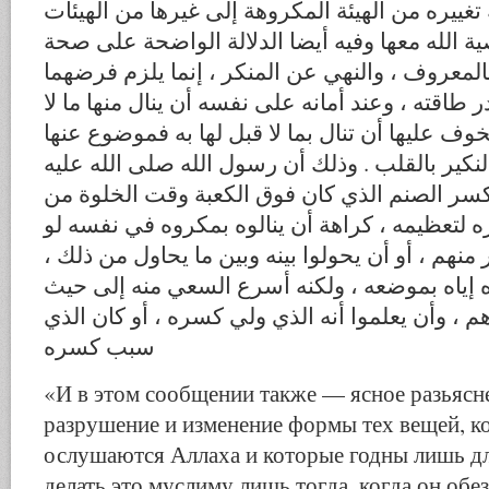
غييره من الهيئة المكروهة إلى غيرها من الهيئات
ة الله معها وفيه أيضا الدلالة الواضحة على صحة
المعروف ، والنهي عن المنكر ، إنما يلزم فرضهما
طاقته ، وعند أمانه على نفسه أن ينال منها ما لا
لخوف عليها أن تنال بما لا قبل لها به فموضوع عنها
لنكير بالقلب . وذلك أن رسول الله صلى الله عليه
كسر الصنم الذي كان فوق الكعبة وقت الخلوة من
 لتعظيمه ، كراهة أن ينالوه بمكروه في نفسه لو
منهم ، أو أن يحولوا بينه وبين ما يحاول من ذلك
 إياه بموضعه ، ولكنه أسرع السعي منه إلى حيث
 ، وأن يعلموا أنه الذي ولي كسره ، أو كان الذي
سبب كسره
«И в этом сообщении также — ясное разьясне
разрушение и изменение формы тех вещей, 
ослушаются Аллаха и которые годны лишь для
делать это муслиму лишь тогда, когда он обе