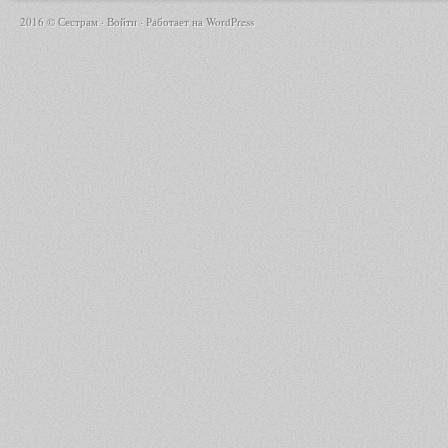
2016 © Сестрам ·
Войти
· Работает на
WordPress