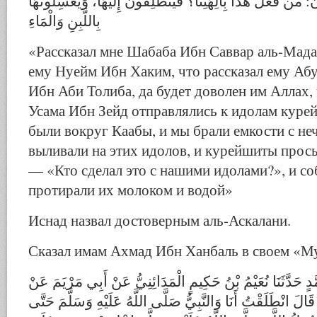
: من فعل هذا بِآلِهَتِنَا؟ فَيَنْطَلِقُونَ إِلَيْهَا، وَيَغْسِلُونَهَا
بِاللَّبِنِ وَالْمَاءِ
«Рассказал мне Шабаба Ибн Саввар аль-Мадаи
ему Нуейм Ибн Хаким, что рассказал ему Аб
Ибн Аби Толиба, да будет доволен им Аллах, ч
Усама Ибн Зейд отправлялись к идолам куре
были вокруг Каабы, и мы брали емкости с неч
выливали на этих идолов, и курейшиты прос
— «Кто сделал это с нашими идолами?», и со
протирали их молоком и водой»
Иснад назвал достоверным аль-Аскалани.
Сказал имам Ахмад Ибн Ханбаль в своем «Му
َدٍ حَدَّثَنَا نُعَيْمُ بْنُ حَكِيمٍ الْمَدَائِنِيُّ عَنْ أَبِي مَرْيَمَ عَنْ
َالَ انْطَلَقْتُ أَنَا وَالنَّبِيُّ صَلَّى اللَّهُ عَلَيْهِ وَسَلَّمَ حَتَّى