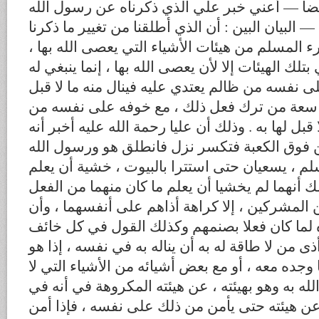
يضا — أعني خبر علي الذي ذكرناه عن رسول الله
البيان البين : أن الذي أطلقنا من تغيير ما ذكرنا
لمرء المسلم من هيئات الأشياء التي يعصى الله بها
بتلك الهيئات إلا لأن يعصى الله بها ، إنما ينبغي له
ى نفسه من ظالم يعتدي عليه فينال منه ما لا قبل
ي سعة من ترك فعل ذلك ، مع خوفه على نفسه من
ا قبل لها به . وذلك أن عليا رحمة الله عليه أخبر أنه
 فوق الكعبة فتكسر نزل فانطلق هو ورسول الله
م ، يسعيان حتى استترا بالبيوت ، خشية أن يعلم
شك أنهما لم يخشيا أن يعلم ما كان منهما من الفعل
 المشركين ، إلا كراهة أذاهم على أنفسهما ، وأن
 لما كان فعلا بصنمهم وكذلك القول في كل خائف
من لا طاقة له به أن يناله به في نفسه ، إذا هو
وجده معه ، أو مع بعض أشيائه من الأشياء التي لا
لله به وهو بهيئته ، عن هيئته المكروهة في أنه في
ن هيئته حتى يأمن من ذلك على نفسه ، فإذا أمن