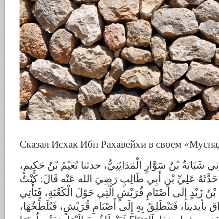
Сказал Исхак Ибн Рахавейхи в своем «Мусна
شَبَابَةُ بْنُ سَوَّارٍ الْمَدَائِنِيُّ، حدثنا نُعَيْمُ بْنُ حَكِيمٍ
ُ حَدَّثَهُ عَلِيِّ بْنِ أَبِي طَالِبٍ رَضِيَ الله عَنْه قَالَ: كُنْتُ
ُ بْنُ زَيْدٍ إِلَى أَصْنَامِ قُرَيْشٍ الَّتِي حَوْلَ الْكَعْبَةِ، فَنَأْتِي
نا، فَنَنْطَلِقُ بِهِ إِلَى أَصْنَامِ قُرَيْشٍ، فَنُلَطِّخُهَا