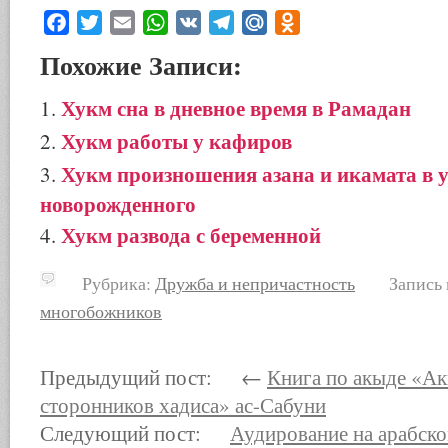
Facebook
Twitter
Email
WhatsApp
VK
Telegram
Mail.Ru
Odnoklassniki
Похожие Записи:
Хукм сна в дневное время в Рамадан
Хукм работы у кафиров
Хукм произношения азана и икамата в 
новорожденного
Хукм развода с беременной
Рубрика:
Дружба и непричастность
Запись им
многобожников
Предыдущий пост: ←
Книга по акыде «Ак
сторонников хадиса» ас-Сабуни
Следующий пост:
Аудирование на арабско