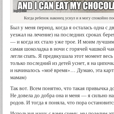
Когда ребенок наконец уснул и я могу спокойно 
Был у меня период, когда я осталась одна с 
уезжал на лечение) на последних сроках бере
— и когда их стало уже трое. И моим лучшим
самая шоколадка в ночи с горячей чашкой чая
легли спать. Я предвкушала этот момент весь 
только последний из детей уснет, я на ципоч
и начиналось «моё время»… Думаю, эта карт
мамам)
Так вот. Всем понятно, что такая привычка д
Не довела до добра она и меня — я сильно на
родов. И тогда я поняла, что пора остановитс
Используя нашу с вами схему, мы поделим э