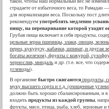
такой, чтобы наш нормальный вес не изменял
страдаете от избыточного веса, то Рамадан 
для нормализации веса. Поскольку пост длит
упот­реблять медленно усваи
рекомендуем
пищу, на переваривание которой уходит о
Грубая пища включает в себя продукты, со
цельные зерна пшеницы, злаки, овощи, зелен
пе­рец, кукурузу, кабачки, шпинат, и другая з
богаты желе­зом), фрукты с кожурой, сухофру
чернослив, миндаль
и др. (т.е. все, что соде
углеводы
).
быстро сжигаются
В организме
продукты, с
муку высшего сорта и т.д. (очищенные углев
должно быть хорошо сбалансированным, и в
продукты из каждой группы
входить
, напр
фрукты, мясо, птица, рыба, хлеб, зерновые 