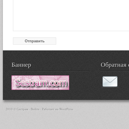
Баннер
Обратная 
2010 © Сестрам ·
Войти
· Работает на
WordPress