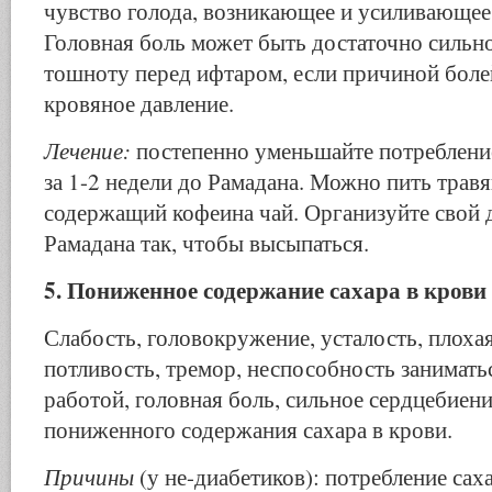
чувство голода, возникающее и усиливающеес
Головная боль может быть достаточно сильн
тошноту перед иф­таром, если причиной боле
кровяное давление.
Лечение:
постепенно уменьшайте потребление
за 1-2 недели до Рамадана. Можно пить травя
содержащий кофеина чай. Организуйте свой 
Рамадана так, чтобы высы­паться.
5. Пониженное содержание сахара в крови
Слабость, головокружение, усталость, плоха
потли­вость, тремор, неспособность занимат
работой, головная боль, сильное сердцебие
пониженного содержания сахара в крови.
Причины
(у не-диабетиков): потребление сах