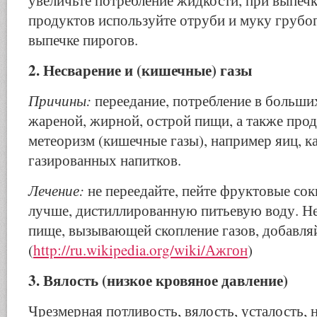
уве­личьте потребление жидкости, при выпеч
продуктов используйте отруби и муку грубо
выпечке пирогов.
2. Несварение и (кишечные) газы
Причины:
переедание, потребление в больши
жареной, жирной, острой пищи, а также пр
метеоризм (кишеч­ные газы), например яиц, к
газированных напитков.
Лечение:
не переедайте, пейте фруктовые сок
лучше, дистиллированную питьевую воду. Не
пище, вызывающей скопление газов, добавля
(
http://ru.wikipedia.org/wiki/Ажгон
)
3. Вялость (низкое кровяное давление)
Чрезмерная потливость, вялость, усталость, 