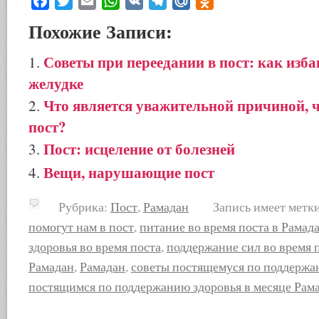
Facebook
Twitter
Email
WhatsApp
VK
Telegram
Mail.Ru
Odnoklassniki
Похожие Записи:
Советы при переедании в пост: как изба
желудке
Что является уважительной причиной, 
пост?
Пост: исцеление от болезней
Вещи, нарушающие пост
Рубрика:
Пост
,
Рамадан
Запись имеет метк
помогут нам в пост
,
питание во время поста в Рамад
здоровья во время поста
,
поддержание сил во время 
Рамадан
,
Рамадан
,
советы постящемуся по поддержа
постящимся по поддержанию здоровья в месяце Рам