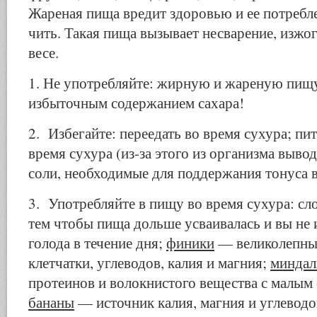
Жареная пища вредит здоровью и ее потребле
чить. Такая пища вызывает несварение, изжог
весе.
1. Не употребляйте: жирную и жареную пищу
избыточ­ным содержанием сахара!
2. Избегайте: переедать во время сухура; пи
время сухура (из-за этого из организма выво
соли, необходимые для поддержания тонуса в
3. Употребляйте в пищу во время сухура: сл
тем чтобы пища дольше усваивалась и вы не
голода в тече­ние дня;
финики
— великолепный
клетчатки, углеводов, ка­лия и магния;
минда
протеинов и волокнистого вещества с ма­лым
бананы
— источник калия, магния и углеводо