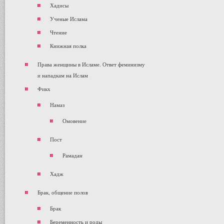
Хадисы
Ученые Ислама
Чтение
Книжная полка
Права женщины в Исламе. Ответ феминизму
и нападкам на Ислам
Фикх
Намаз
Омовение
Пост
Рамадан
Хадж
Брак, общение полов
Брак
Беременность и роды