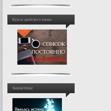
Курсы арабского языка
SunnaOnline