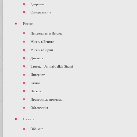
Здоровье
Саморазвитие
Разное
Психология в Исламе
Жизнь в Египте
Жизнь в Сирии
Дневник
Заметки Ummabdallah Shami
Интернет
Разное
Насыха
Прекрасные примеры
Объявления
О сайте
Обо мне