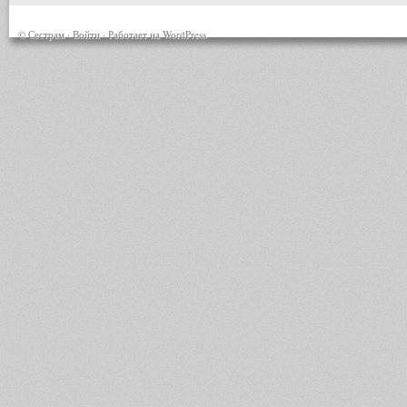
© Сестрам ·
Войти
· Работает на
WordPress