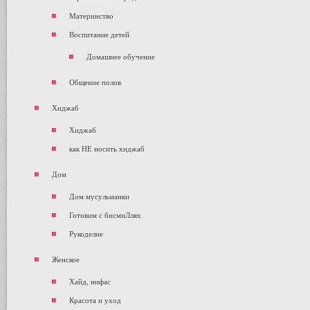
Материнство
Воспитание детей
Домашнее обучение
Общение полов
Хиджаб
Хиджаб
как НЕ носить хиджаб
Дом
Дом мусульманки
Готовим с бисмиЛлях
Рукоделие
Женское
Хайд, нифас
Красота и уход