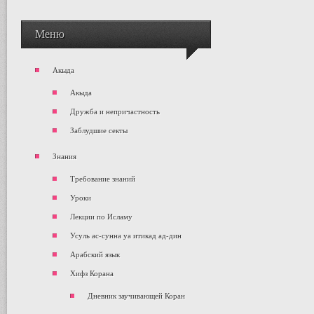
Меню
Акыда
Акыда
Дружба и непричастность
Заблудшие секты
Знания
Требование знаний
Уроки
Лекции по Исламу
Усуль ас-сунна уа итикад ад-дин
Арабский язык
Хифз Корана
Дневник заучивающей Коран